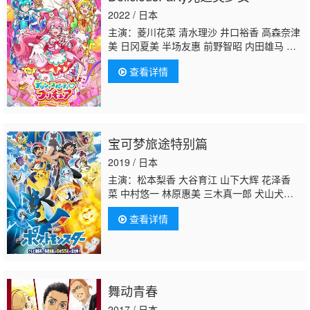
2022 / 日本
主演：菱川花菜 清水理沙 井口裕香 高森奈津
美 日冈夏美 半场友惠 前野智昭 内田雄马 茅
野爱衣 铃木琢磨
木下纱华
筱原惠美 三上
查看详情
哲 阪口周平
宝可梦旅途特别篇
2019 / 日本
主演：松本梨香 大谷育江 山下大辉 花泽香
菜 中村悠一 林原惠美 三木真一郎 犬山犬
子 小野大辅 堀内贤雄 饭冢雅弓 上田祐司 丰
查看详情
口惠美 小樱悦子 牧口真幸 寺崎裕香 梶裕
贵 伊濑茉莉也 真堂圭 冈本信彦 上田丽奈 石
川界人 菊池瞳 武隈史子 小林优子 丰岛雅
美 津村真琴 高阶俊嗣 古岛清孝 森川智之 中
川庆一 国立幸
木下纱华
齐藤次郎 樱井智 铃
舞动青春
村健一 折笠富美子 千叶进步 小野贤章 悠木
碧 小仓唯 井上麻里奈 铃木达央 松冈祯丞 吉
2017 / 日本