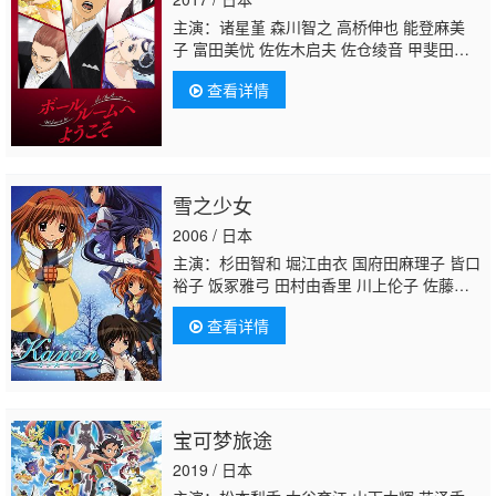
永拓斗 下野纮 津田匠子 凤芳野 奈良彻 野岛
主演：诸星堇 森川智之 高桥伸也 能登麻美
裕史
子 富田美忧 佐佐木启夫 佐仓绫音 甲斐田裕
子 冈本信彦 Hoshino·Takanori 堀井茶渡
木下
查看详情
纱华
土屋神叶 福田贤二 岩中睦树 富田健太
郎 小平有希
雪之少女
2006 / 日本
主演：杉田智和 堀江由衣 国府田麻理子 皆口
裕子 饭冢雅弓 田村由香里 川上伦子 佐藤
朱 川澄绫子 坂本真绫 关智一 野岛健儿 矢岛
查看详情
晶子 矢作纱友里 家中宏 安田美和 利根健太
朗 稻田彻 木村遥 本多阳子
木下纱华
石川绫
乃 沟上真纪子 小谷津央典 三宅华也 小野凉
子 小林希唯 中尾衣里 佐藤有世 岛村侑 小野
坂昌也 伊丸冈笃 望月健一 四宫豪 藤井启
宝可梦旅途
辅 河西健吾
2019 / 日本