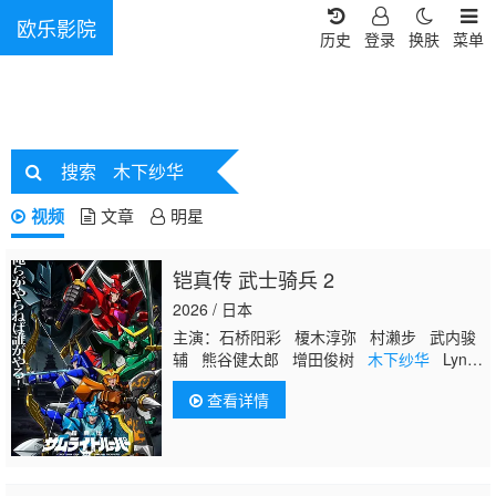
欧乐影院
历史
登录
换肤
菜单
搜索
木下纱华
视频
文章
明星
铠真传 武士骑兵 2
2026 / 日本
主演：石桥阳彩 榎木淳弥 村濑步 武内骏
辅 熊谷健太郎 增田俊树
木下纱华
Lynn
下野纮 草尾毅 野岛裕史 置鲇龙太郎 佐
查看详情
佐木望 西村朋纮 小西克幸 佐藤拓也 鸟
海浩辅 寺岛拓笃 杉田智和 天崎滉平 铃
村健一 泽城千春 竹内良太 远藤大智 熊
谷俊辉 坂本真绫 子安武人 前野智昭 远
藤绫 白熊宽嗣