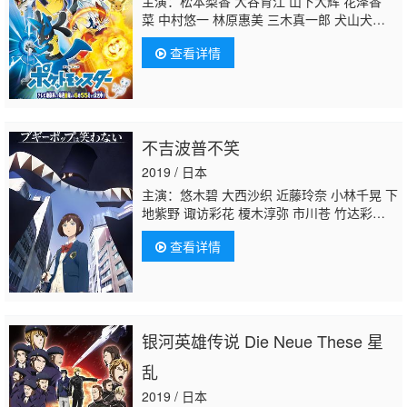
主演：松本梨香 大谷育江 山下大辉 花泽香
菜 中村悠一 林原惠美 三木真一郎 犬山犬
子 小野大辅 堀内贤雄 饭冢雅弓 上田祐司 丰
查看详情
口惠美 小樱悦子 牧口真幸 寺崎裕香 梶裕
贵 伊濑茉莉也 真堂圭 冈本信彦 上田丽奈 石
川界人 菊池瞳 武隈史子 小林优子 丰岛雅
美 津村真琴 高阶俊嗣 古岛清孝 森川智之 中
川庆一 国立幸
木下纱华
齐藤次郎 樱井智 铃
不吉波普不笑
村健一 折笠富美子 千叶进步 小野贤章 悠木
碧 小仓唯 井上麻里奈 铃木达央 松冈祯丞 吉
2019 / 日本
永拓斗 下野纮 津田匠子 凤芳野 奈良彻 野岛
主演：悠木碧 大西沙织 近藤玲奈 小林千晃 下
裕史
地紫野 诹访彩花 榎木淳弥 市川苍 竹达彩
奈 宫田幸季 八代拓 市之濑加那 细谷佳正 长
查看详情
谷川芳明 阿澄佳奈 上田耀司 花泽香菜 宫内敦
士 加隈亚衣
木下纱华
阪口周平 川田绅司 村
井雄治 竹内良太 大川透 内藤有海 杉山里
穗 津田美波 赤崎千夏 佐藤亚美菜 清都亚里沙
银河英雄传说 Die Neue These 星
乱
2019 / 日本