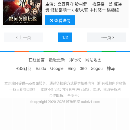
主演：宫野真守 铃村健一 梅原裕一郎 梶裕
贵 诹访部顺一 小野大辅 中村悠一 远藤绫 花
泽香菜 山路和弘 平川大辅 三木真一郎 川岛得
查看详情
爱 坂本真绫 石原凡 星野充昭 大塚芳忠 安齐
一博
木下纱华
石川界人 铃木达央 鸟海浩
辅 手冢秀彰 东地宏树 小山刚志 野岛裕史 稻
上一页
1/2
下一页
田彻 古谷彻 齐藤次郎 花轮英司 二又一成 菊
池正美 下山吉光
在线留言
最近更新
排行榜
网站地图
RSS订阅
Baidu
Google
Bing
360
Sogou
神马
本网站只提供web页面服务，通过链接的方式提供相关内容（所有视频内容收集
于各大视频网站），本站不对链接内容具有进行编辑、整理、修改等权利
合作邮箱： 备案号：
©copyright 2020-2026 欧乐影院 ouletv1.com