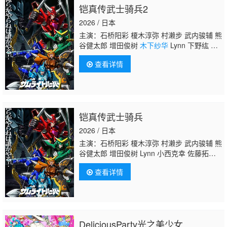
铠真传武士骑兵2
2026 / 日本
主演：石桥阳彩 榎木淳弥 村濑步 武内骏辅 熊
谷健太郎 增田俊树
木下纱华
Lynn 下野纮 草
尾毅 野岛裕史 置鲇龙太郎 佐佐木望 西村朋
查看详情
纮 小西克幸 佐藤拓也 鸟海浩辅 寺岛拓笃 杉
田智和 天崎滉平 铃村健一 泽城千春 竹内良
太 远藤大智 熊谷俊辉 坂本真绫 子安武人 前
野智昭 远藤绫 白熊宽嗣
铠真传武士骑兵
2026 / 日本
主演：石桥阳彩 榎木淳弥 村濑步 武内骏辅 熊
谷健太郎 增田俊树 Lynn 小西克幸 佐藤拓
也 鸟海浩辅 寺岛拓笃 杉田智和 天崎滉平 铃
查看详情
村健一 泽城千春 竹内良太 远藤大智 熊谷俊
辉
木下纱华
DeliciousParty光之美少女