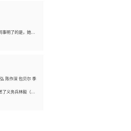
同事明了的是，她对
名举报市公安局缉毒
吴弘 陈作深 包贝尔 季
述了义务兵林毅（张
林毅年轻气盛，与队友