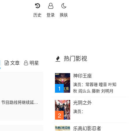
历史
登录
换肤
热门影视
频
文章
明星
神印王座
演员：常蓉珊 瞳音 叶知
1
秋 阎么么 藤新 刘明月
。节目路线将继续延着
光阴之外
世界美食为四重看点，
演员：
2
乐高幻影忍者