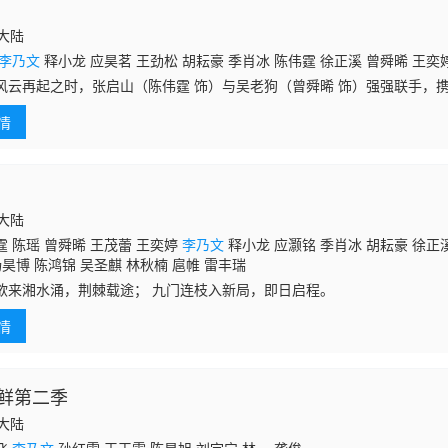
6
国大陆
李乃文
释小龙 应昊茗 王劲松 胡耘豪 季肖冰 陈伟霆 徐正溪 曾舜晞 王奕
风云再起之时，张启山（陈伟霆 饰）与吴老狗（曾舜晞 饰）强强联手，携
共赴冒险奇局。一桩401部队的神秘失踪事件，牵出百年尘封的惊天秘辛
情
当与
国大陆
 陈瑶 曾舜晞 王茂蕾 王奕婷
李乃文
释小龙 应灏铭 季肖冰 胡耘豪 徐正溪
杨昊博 陈鸿锦 吴圣麒 林秋楠 扈帷 雷丰瑞
欲来湘水涌，荆棘载途； 九门连枝入新局，即日启程。
情
鲜第二季
国大陆