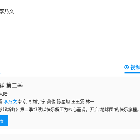
视
鲜 第二季
国大陆
雷
李乃文
郭京飞 刘宇宁 龚俊 陈星旭 王玉雯 林一
球超新鲜》第二季继续以快乐解压为核心基调，开启“地球团”的快乐旅程
，探索更全面的世界文化旅行和体验。节目以旅行+奇趣体验+游戏任务+
情
道欢