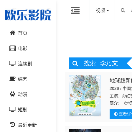
视频
首页
电影
搜索
李乃文
连续剧
动作片
综艺
地球超新
喜剧片
国产剧
2026 / 中
动漫
爱情片
港台剧
主演：孙红
大陆综艺
简介：
《地
地球的脉络
短剧
科幻片
日韩剧
日韩综艺
国产动漫
查看详
不仅延续赛
恐怖片
最近更新
欧美剧
港台综艺
日韩动漫