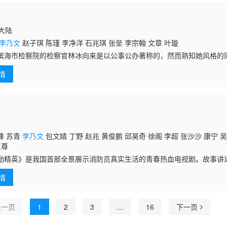
国大陆
李乃文
赵子琪 陈瑾 李净洋 石兆琪 张垒 李宗翰 文章 叶璇
市检察院的检察官林冰向来是以公事公办著称的，然而熟知她风格的
仆的贪污腐化分子，那更是彻彻底底的铁面无情。 这天，接到群众实
情
长齐雁南贪污
峰 苏青
李乃文
包文婧 丁野 赵兆 黄俊鹏 邱昊奇 徐阁 李超 张沙沙 康宁 
王尊
勤精英》是我国首部全景展示消防员真实生活的青春热血电视剧。故事讲
，立志加入消防精英部队飞豹队，成为优秀消防员战士的故事。一开始，
情
；因种
上一页
1
2
3
…
16
下一页