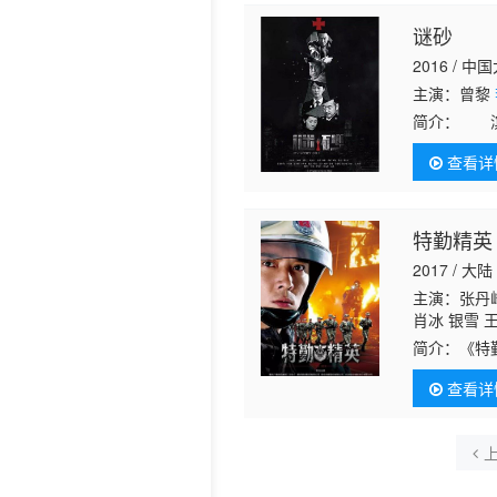
谜砂
2016 / 中
主演：曾黎
简介：
滨海
身为国家公
查看详
支队一队队
特勤精英
2017 / 大陆
主演：张丹
肖冰 银雪 
简介：
《特
丹峰 饰）
查看详
间摩擦不断