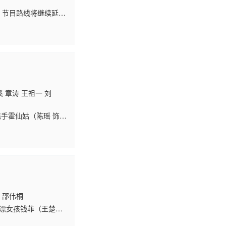
。节目路线将继续延着
世界美食为四重看点，
 章涛 王祖一 刘
手霍仙姑（陈瑶 饰）
。生死抉择、兄弟之
 邵伟桐
沪漂女孩钱菲（王楚然
赴。剧集从生活磨合