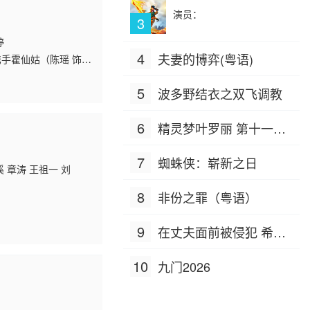
演员：
3
婷
4
夫妻的博弈(粤语)
手霍仙姑（陈瑶 饰）
。生死抉择、兄弟之
5
波多野结衣之双飞调教
6
精灵梦叶罗丽 第十一季
（下）
7
蜘蛛侠：崭新之日
 章涛 王祖一 刘
8
非份之罪（粤语）
9
在丈夫面前被侵犯 希岛
爱理 IPZ-505
10
九门2026