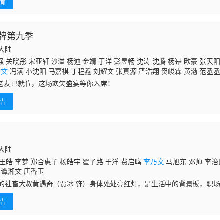
情
描绘了这
牌第九季
国大陆
 关晓彤 宋亚轩 沙溢 杨迪 金靖 于洋 彭昱畅 沈涛 沈腾 杨幂 欧豪 张天阳
乃文
冯满 小沈阳 马嘉祺 丁程鑫 刘耀文 张真源 严浩翔 贺峻霖 黄渤 范丞丞
张予曦 徐明浩
老友已就位，这场欢笑盛宴等你入席！
情
国大陆
王皓 李梦 郑合惠子 杨皓宇 翟子路 于洋 费启鸣
李乃文
马旭东 邓帅 李治良
 谭湘文 唐香玉
岁的社畜大叔黄遇奇（贾冰 饰）身体处处亮红灯，是生活中的背景板，职
一场意外与18岁的自己互换灵魂！从此，没有“班味”的中年黄遇奇开启了
情
王，