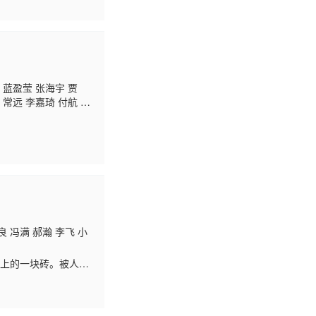
 蓝盈莹 张海宇 贾
 常远 李嘉琦 付航 闫
 冯满 郝瀚 李飞 小
场上的一块砖。被人生
创飞人生的一系列操