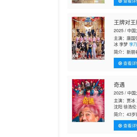
查看详
切入，细致
王牌对王
2025 / 中
主演：唐国强
冰 李梦
李
妮 黄晓明 
简介：
新朋
查看详
奇遇
2025 / 中
主演：贾冰 
沈阳 徐浩伦
简介：
43
困住的他因
查看详
作！不做卷