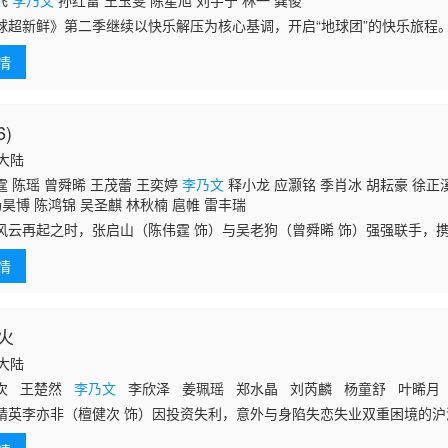
飞
李乃文
孙红雷 王玉雯 陈星旭 刘宇宁 林一 龚俊
球超新鲜》第二季继续以快乐解压为核心基调，开启“地球团”的快乐旅程
，探索更全面的世界文化旅行和体验。节目以旅行+奇趣体验+游戏任务+
情
道欢
6)
国大陆
 陈瑶 曾舜晞 王茂蕾 王奕婷
李乃文
释小龙 应灏铭 季肖冰 胡耘豪 徐正溪
杨昊博 陈鸿锦 吴圣麒 林秋楠 扈帷 雷丰瑞
风云再起之时，张启山（陈伟霆 饰）与吴老狗（曾舜晞 饰）强强联手，携
共赴冒险奇局。一桩401部队的神秘失踪事件，牵出百年尘封的惊天秘辛
情
当与
火
国大陆
次 王楚然
李乃文
李欣泽 姜珮瑶 郑水晶 刘芮麟 杨童舒 叶晞月
精英李亦非（檀健次 饰）因投资失利，意外与身陷失恋失业双重困境的
并在职场再度相遇，两个落魄的灵魂在烟火相伴中磕磕碰碰，最终甜蜜奔