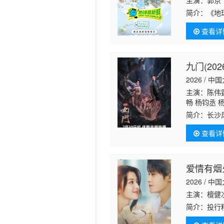
主演：郭京
简介：
《地
历史片
地球的脉络
查看详
不仅延续赛
九门(202
2026 / 中
主演：陈伟霆
畅 杨钧丞 
简介：
长沙
与九门诸人
查看详
情、门派担
爱情有烟
2026 / 中
主演：檀健
简介：
投行
饰）合租，