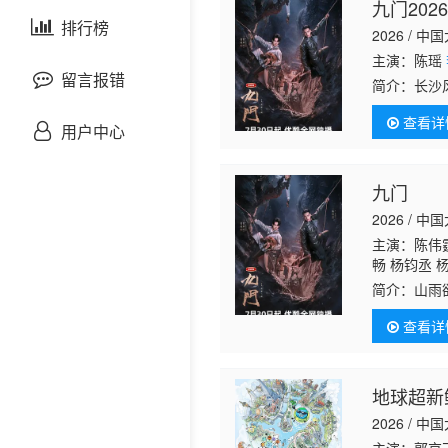
九门202
剧情片
泰国剧
排行榜
欧美综艺
欧美动漫
2026 / 中
主演：陈瑶
战争片
留言报错
简介：
长沙
与九门诸人
查看详
悬疑片
情、门派担
用户中心
犯罪片
九门
2026 / 中
奇幻片
主演：陈伟霆
畅 杨钧丞 
邵氏电影
简介：
山雨
古装片
查看详
灾难片
地球超新
2026 / 中
记录片