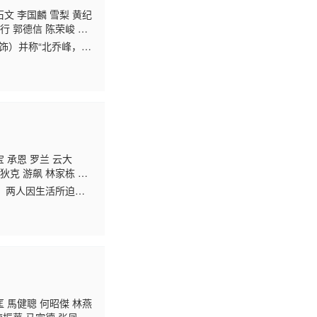
石文 李国麟 雪梨 黄纪
行 郭德信 陈荣峻 江
 余慕莲 李龙基 刘
饰）并称“北乔峰，南
吕剑光 石云 曾健明 何
帮的阴谋党揭发了自己
 承恩 罗兰 云大
狄克 游飙 林家栋 麦
慕莲 王伟梁 黄新 焦
。两人因生活所迫，
妹对健一见倾心。辉
 馬健聰 何昭傑 林燕