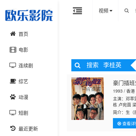
视频
首页
电影
搜索
李桂英
连续剧
动作片
综艺
豪门插班生
喜剧片
国产剧
1993 / 香港
动漫
爱情片
港台剧
主演：邓萃雯
大陆综艺
栋 卢宛茵 
伦 何浩源 
简介：
生（
短剧
科幻片
日韩剧
日韩综艺
国产动漫
超 谭一清 
职。生满以
查看详
铭）针对。
恐怖片
最近更新
欧美剧
港台综艺
日韩动漫