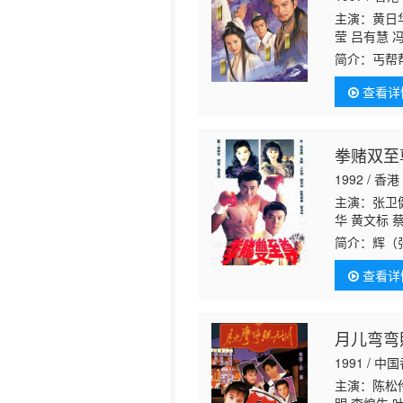
主演：黄日华
历史片
莹 吕有慧 
汉 温双燕 
简介：
丐帮
丹 蔡国庆 
慕容”。时
璧坚 龙志成
查看详
的身世之谜
拳赌双至
1992 / 香港
主演：张卫健
华 黄文标 
天恩 陈有后
简介：
辉（
雄 郑雷
李
逃至香港，
查看详
在赌王张啸
月儿弯弯
1991 / 中
主演：陈松伶