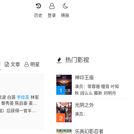
历史
登录
换肤
热门影视
频
文章
明星
神印王座
演员：常蓉珊 瞳音 叶知
1
秋 阎么么 藤新 刘明月
素波 白茵
李桂英
林家
 黎秀英 陈启泰 麦嘉
光阴之外
 黃瑋琳 陈燕航 邓汝
铭）后获得一官半
演员：
受铎之敌威（刘兆
2
乐高幻影忍者