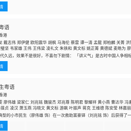
舜燕 张英才 谭炳文 江毅 蔡雲 方傑 何璧坚 谭一清 梁健平 郭德信 陈中坚 
途发生变故，初四误以为牛已罹难，只好只身来到上海谋生。期间，幸得
情
收容，
粤语
国香港
 戴志伟 郑伊健 欧阳震华 胡枫 马海伦 蔡雲 谭一清 孟龍 郑柏麟 关菁 
璧坚 韦家雄 王伟 王伟梁 凌礼文 朱铁和 黄文标 姚正箐 黄德斌 麦皓为 廖
 梁健平 邓汝超 曾耀明 冯瑞珍 吴启明 林家栋 莫燕嫦
 年代久远，效果不是很好，不喜勿下剧情： 「讲义气」是古时中国人争相
商业社会中 却被贱视为一种愚昧的行径 二十集时装剧「命运快车」中徐家
情
生粤语
国香港
 廖伟雄 梁家仁 刘兆铭 魏骏杰 邓兆尊 陈明君 黎耀祥 黄小燕 曹达华 冯
梁葆贞 凌汉 萧玉燕 冯晓文 黄文标 游飙 叶振声 蒋克 王维德 陈安莹 林嘉丽
曾洁云 麦皓为 许实贤 张英才 林佩君 梁健平 曾慧云 戴少民 郭卓桦 黄天铎
典型的小市民生（廖伟雄 饰）在一次救助富豪铎（刘兆铭 饰）后获得了
陈中坚 黄仲匡
云、攀附名流的开始。然而，他并没有得到铎的支持，反而成为了铎的敌
情
友