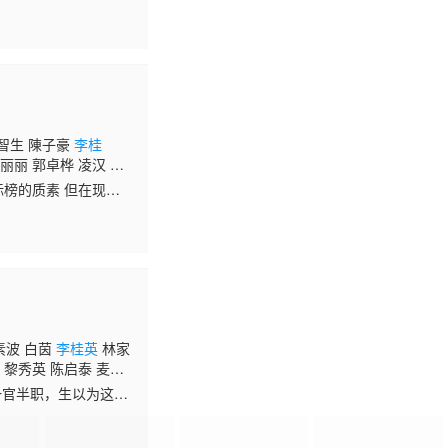
黄德斌
卖糖女郎李小翠（陈
洪智生 陳子豪
李桂
丽丽 郭卓桦 凌汉 麦
标榜的质素 但在现代
其这个角色的塑造 也
素波 白茵
李桂英
林家
 黎秀英 陈启泰 麦嘉
 黃瑋琳 陈燕航 邓汝
一官半职，生以为这将
威针对的对象。 同