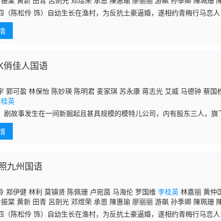
叶振棠 黄新 田青 呂劍光 邓煜荣 承恩 陳惠瑜 廖丽丽 游飙 孙季卿 陳珮珊 
慧云 林尚武 郭卓桦 王维德 林家栋 王伟梁 罗君左 邓汝超 凌汉 曾健明 艾威
四（陈松伶 饰）自幼生长在渔村，为反抗土豪逼婚，遂相约青梅行马恋人
舜燕 张英才 谭炳文 江毅 蔡雲 方傑 何璧坚 谭一清 梁健平 郭德信 陈中坚 
途发生变故，初四误以为牛已罹难，只好只身来到上海谋生。期间，幸得
情
收容，
LK俏佳人国语
 郭可盈 林保怡 陈妙瑛 陈明君 麦家琪 苏永康 蒋志光 艾威 马德钟 蔡国
李桂英
」剧故事发生在一间新掘起且甚具规模的模特儿公司，内有股东三人，旗
人TERESA(麦家琪饰)出身大富之家，在一次时装表演完毕后，汽车遭一
情
逃过
照九州国语
 郑伊健 林利 莫镇贤 陈佩珊 卢宛茵 马海伦 罗国维
李桂英
林嘉丽 黄仲匡
叶振棠 黄新 田青 呂劍光 邓煜荣 承恩 陳惠瑜 廖丽丽 游飙 孙季卿 陳珮珊 
慧云 林尚武 郭卓桦 王维德 林家栋 王伟梁 罗君左 邓汝超 凌汉 曾健明 艾威
四（陈松伶 饰）自幼生长在渔村，为反抗土豪逼婚，遂相约青梅行马恋人