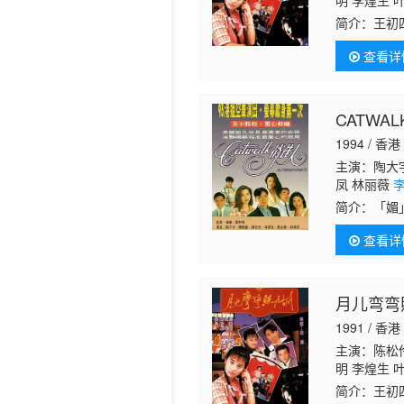
明 李煌生 
妮 梁爱 曾
简介：
王初
清 鲍方 梁
奔，不料中
查看详
佩珊 饰）
CATWA
1994 / 香港
主演：陶大宇
凤 林丽薇
简介：
「媚
儿。其中一
查看详
炸，虽然男
月儿弯弯
1991 / 香港
主演：陈松伶
明 李煌生 
妮 梁爱 曾
简介：
王初