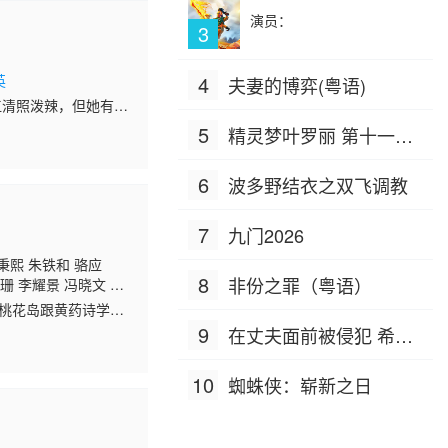
演员：
3
英
4
夫妻的博弈(粤语)
江清照泼辣，但她有一
个古板木讷的年轻建筑
5
精灵梦叶罗丽 第十一季
（下）
6
波多野结衣之双飞调教
7
九门2026
秉熙 朱铁和 骆应
8
非份之罪（粤语）
珊 李耀景 冯晓文 刘
鸿昌 罗兰 张延 黎汉
了桃花岛跟黄药诗学
 孙季卿 区岳 罗君
派的小龙女（李若彤
9
在丈夫面前被侵犯 希岛
爱理 IPZ-505
10
蜘蛛侠：崭新之日