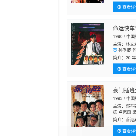
清 鲍方 梁
奔，不料中
查看详
佩珊 饰）
命运快车
1990 / 中
主演：林文龙
英
孙季卿 何
子云 陈勉良
简介：
20
金钱挂帅的
查看详
许多少
豪门插班
1993 / 中
主演：邓萃雯
栋 卢宛茵 
伦 何浩源 
简介：
香港
超 谭一清 
是他平步青
查看详
时，生的好