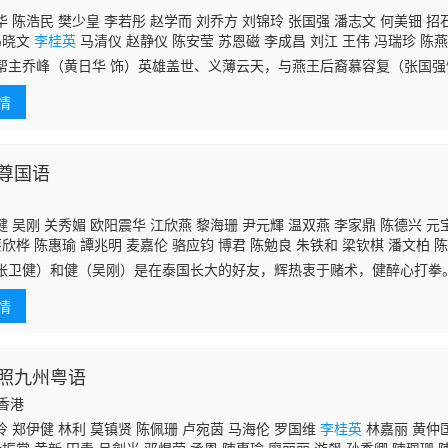
 陈浩民 樊少皇 李若彤 赵学而 刘乔方 刘锦玲 张国强 潘志文 何美钿 招
冯晓文
李桂英
马清仪 赵静仪 陈安莹 苏恩磁 李成昌 刘江 王伟 冯瑞珍 陈燕
李鸿杰 骆应钧 廖骏雄 麦子云 邵卓尧 麦长青 梁健平 梁钦棋 陈狄克 罗君左
帮主乔峰（黄日华 饰）英雄盖世、义薄云天，与燕王后裔慕容复（张国强
陈中坚 凌汉 区岳 何图英 黄新 李耀景 曹济 梁少秋 邱万城 郑家生 孙季卿 
值江湖上突发多起命案，乔峰在帮助慕容复洗刷嫌疑的同时，却不想被丐
 李海生 罗国维 艾威 鲍方 薛纯基 郭卓桦 沈宝思
情
，
尊国语
 吴刚 关秀媚 欧阳震华 江欣燕 黎海珊 尹元輝 温双燕 李家鼎 陈德兴 元宝
蔡欣桦 陈惠瑜 譚兆明 麦嘉伦 骆应钧 博君 陈勉良 朱铁和 梁钦棋 潘文柏 陈
 何璧坚 凌汉 郑家生 罗莽 谭一清 郭卓桦 陈明君 何礼男 李炜祺 黄天铎 余
张卫健）和健（吴刚）是在泰国长大的好友，辉热衷于赌术，健醉心打拳
桂英
陈中坚 祝文君 虞天伟 戴少民 梁健平
途中结识少女芳（关秀媚），芳对辉产生情愫。三人寄居健的姨妈家，表
情
天赌场做
照九州粤语
国香港
 郑伊健 林利 莫镇贤 陈佩珊 卢宛茵 马海伦 罗国维
李桂英
林嘉丽 黄仲匡