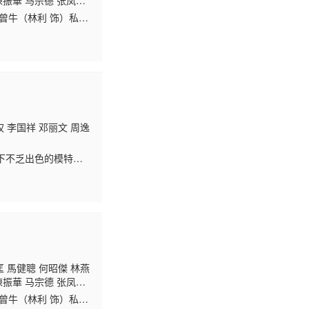
陳振華 马宗德 张凤
 罗兰 陈有后 简而
曾牛（林利 饰）私
黄德斌
卖糖女郎李小翠（陈
权 李国祥 邓丽文 周逸
下不乏出色的模特
神秘人装置炸弹後爆
 馬健聰 何昭傑 林燕
陳振華 马宗德 张凤
 罗兰 陈有后 简而
曾牛（林利 饰）私