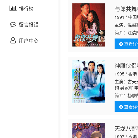
剧情片
与郎共舞
泰国剧
排行榜
欧美综艺
欧美动漫
1991 / 中
战争片
留言报错
主演：温碧霞
简介：
江清
悬疑片
颗善良的心
用户中心
查看详
师成为江清
犯罪片
神雕侠侣粤
奇幻片
1995 / 香港
主演：古天乐
邵氏电影
钧 吴家辉 
江 李丽丽 
简介：
杨康
古装片
持 马海伦 
习。杨过在
左 戴少民 
查看详
饰）收留，
灾难片
天龙八部
记录片
1997 / 香港