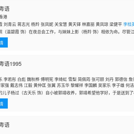
粤语
国香港
 刘青云 蒋志光 杨羚 张凤妮 关宝慧 黄天铎 林嘉丽 黄凤琼 梁健平
李桂
照（温碧霞 饰）在夜总会工作，与妹妹上影（杨羚 饰）相依为命。尽管
，乐于助人，因此受到周围人的喜爱。一天，程彦南（刘青云 饰），一
情
照
语1995
 李若彤 白彪 魏秋桦 傅明宪 李绮虹 雪梨 简佩筠 张可颐 刘丹 郭德信 詹
李家强 戴志伟 江毅 黄仲匡 张翼 苏玉华 黎耀祥 李国麟 吴家乐 李子雄 何洁
陈启泰 蔡云霞
李桂英
黄智贤 温文英 刘家辉 冯素波 廖骏雄 李子奇 关菁 张
的儿子杨过（古天乐 饰）自小被郭靖收养，郭靖希望他学好，于是送到
蔡国庆 鲁振顺 焦雄 麦子云 陈狄克 廖丽丽 陈安莹 虞天伟 博君 游飙 吕剑光
桃花岛上整日被郭芙和大、小武欺负，一气之下独自出走了。杨过被古墓
邓汝超 伍文生 汤俊明 张宏伟 薛纯基 何金灵 简文达
情
认她作
粤语