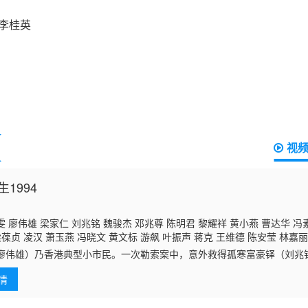
视
1994
 廖伟雄 梁家仁 刘兆铭 魏骏杰 邓兆尊 陈明君 黎耀祥 黄小燕 曹达华 冯
梁葆贞 凌汉 萧玉燕 冯晓文 黄文标 游飙 叶振声 蒋克 王维德 陈安莹 林嘉丽
曾洁云 麦皓为 许实贤 张英才 林佩君 梁健平 曾慧云 戴少民 郭卓桦 黄天铎
廖伟雄）乃香港典型小市民。一次勒索案中，意外救得孤寒富豪铎（刘兆
陈中坚 黄仲匡
为从此平步青云，可攀附绅仕名流。可是，生既得不到铎之提携，更处处
情
另一方面，生