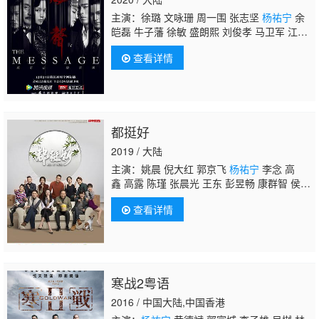
主演：徐璐 文咏珊 周一围 张志坚
杨祐宁
余
皑磊 牛子藩 徐敏 盛朗熙 刘俊孝 马卫军 江
一 高子沣 孙宁 牛飘 丁子玲 张皓然 王纯 吴京
查看详情
海 孙布尔 冯千 马晓峰 黄娟 杨廷东 王海地 朱
研 纵昕芸 金晖 马伯全
都挺好
2019 / 大陆
主演：姚晨 倪大红 郭京飞
杨祐宁
李念 高
鑫 高露 陈瑾 张晨光 王东 彭昱畅 康群智 侯长
荣 田丽 王正权 红花 赵彦民 涂凌 石雨鑫 薇
查看详情
薇 李俊霆 王成 孙微木 岳旸 刘钧 赵千紫 李
盟 范哲琛
寒战2粤语
2016 / 中国大陆,中国香港