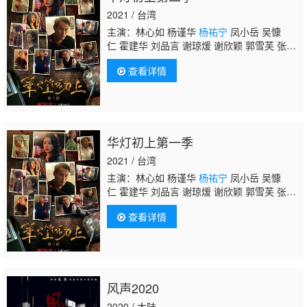
2021 / 台湾
主演：林心如 杨谨华
杨祐宁
凤小岳 吴慷
仁 霍建华 刘品言 谢琼煖 谢欣颖 郭雪芙 张轩
睿 江宜蓉 章广辰 郑元畅 刘敬 王柏杰 修杰
查看详情
楷 林柏宏 王净 曾敬骅 张睿家 胡玮杰 谢雨
芝 屈中恒 应采灵 王静莹 伊正 黄柔闽 朱宥
丞 范瑞君 陈博正
华灯初上第一季
2021 / 台湾
主演：林心如 杨谨华
杨祐宁
凤小岳 吴慷
仁 霍建华 刘品言 谢琼煖 谢欣颖 郭雪芙 张轩
睿 江宜蓉 章广辰 郑元畅 刘敬 王柏杰 修杰
查看详情
楷 林柏宏 王净 曾敬骅 张睿家 胡玮杰 谢雨
芝 屈中恒 应采灵 王静莹 伊正 黄柔闽 朱宥
丞 范瑞君 陈博正
风声2020
2020 / 大陆