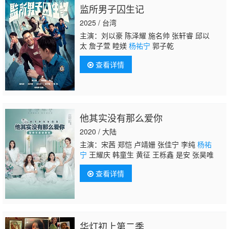
监所男子囚生记
2025 / 台湾
主演：刘以豪 陈泽耀 施名帅 张轩睿 邱以
太 詹子萱 睦媄
杨祐宁
郭子乾
查看详情
他其实没有那么爱你
2020 / 大陆
主演：宋茜 郑恺 卢靖姗 张佳宁 李纯
杨祐
宁
王耀庆 韩童生 黄征 王栎鑫 是安 张昊唯
查看详情
华灯初上第二季