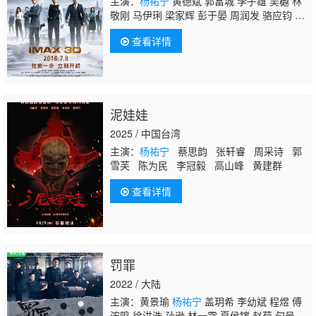
主演：
杨祐宁
黄德斌 郭富城 李子雄 吴樾 林
敬刚 马伊琍 梁家辉 彭于晏 周润发 骆应钧 张
国柱 林慧倩 何卓莹 李凯贤 黄文标 梁健平 周
查看详情
笔畅 尹子维 廖殷曼 文咏珊 何伟业 杨采妮 李
治廷 林文龙 方健仪 伍家谦 邱万城 傅楚卉 黄
雪儿 何启南 范志博 蒋志光 汤怡 唐宁
泥娃娃
2025 / 中国台湾
主演：
杨祐宁
蔡思韵 张轩睿 周采诗 郭
雪芙 陈为民 李冠毅 高山峰 黄建群
查看详情
罚罪
2022 / 大陆
主演：黄景瑜
杨祐宁
盖玥希 李幼斌 程煜 傅
浤鸣 徐洪浩 孙逊 林一霆 夏侯镔 赵荀 句号 张