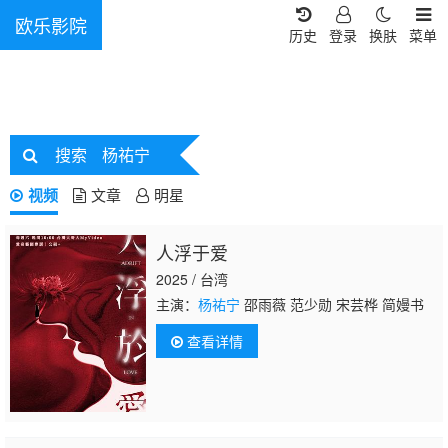
欧乐影院
历史
登录
换肤
菜单
搜索
杨祐宁
视频
文章
明星
人浮于爱
2025 / 台湾
主演：
杨祐宁
邵雨薇 范少勋 宋芸桦 简嫚书
查看详情