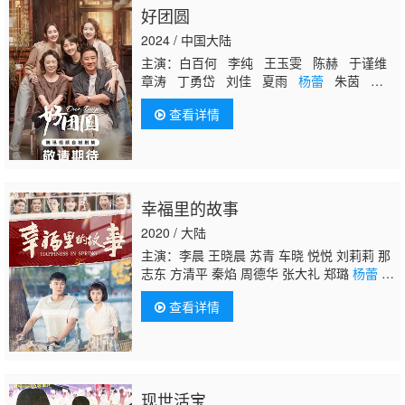
好团圆
2024 / 中国大陆
主演：白百何 李纯 王玉雯 陈赫 于谨维
章涛 丁勇岱 刘佳 夏雨
杨蕾
朱茵 马昕
墨 常华森 赵晓璐 王圣迪 张静静 周德
查看详情
华 蔡卓音 刘贾玺 聂诗云 杨雨婷
幸福里的故事
2020 / 大陆
主演：李晨 王晓晨 苏青 车晓 悦悦 刘莉莉 那
志东 方清平 秦焰 周德华 张大礼 郑璐
杨蕾
迟
蓬 沙景昌
查看详情
现世活宝