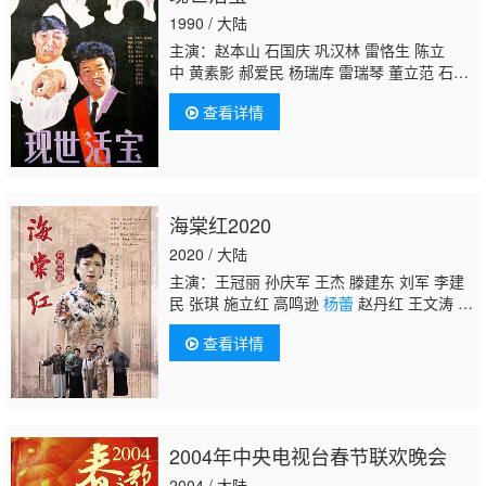
1990 / 大陆
主演：赵本山 石国庆 巩汉林 雷恪生 陈立
中 黄素影 郝爱民 杨瑞库 雷瑞琴 董立范 石一
夫 李金祥 郭达
杨蕾
句号 刘丛
查看详情
海棠红2020
2020 / 大陆
主演：王冠丽 孙庆军 王杰 滕建东 刘军 李建
民 张琪 施立红 高鸣逊
杨蕾
赵丹红 王文涛 赵
如意 曹镱苧
查看详情
2004年中央电视台春节联欢晚会
2004 / 大陆