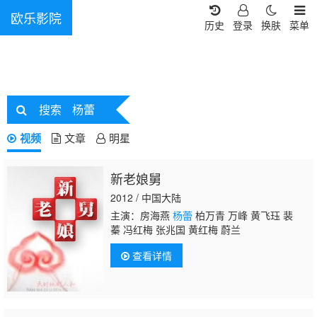
欧乐影院
历史
登录
换肤
菜单
搜索
杨蕾
视频
文章
明星
新老娘舅
2012 / 中国大陆
主演：房海燕
杨蕾
柏万青 万峰 黄飞珏 裴
蓁 冯红梅 张兆国 黄红梅 蔚兰
查看详情