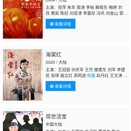
主演：倪萍 朱军 周涛 李咏 解晓东 梅婷 刘
孜 黄奕 陈好 刘亚津 李嘉存 冯巩 刘金山 郭冬
临 郭达
杨蕾
韩磊 严顺开 洪剑涛 叮当 杨
查看详情
坤 博林 卓林 黄宏 程煜 巩汉林 韩再芬 宋祖
英 林依轮 赵本山 范伟 高秀敏 蔡明 孟广禄 张
火丁 李胜素 于魁智 六小龄童
海棠红
2020 / 大陆
主演：王冠丽 孙庆军 王杰 滕建东 刘军 李建
民 张琪 施立红 高鸣逊
杨蕾
赵丹红 王文涛 赵
如意 曹镱苧
查看详情
现世活宝
中国大陆