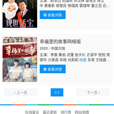
主演：赵本山 石国庆 巩汉林 雷恪生 陈立
中 黄素影 郝爱民 杨瑞库 雷瑞琴 董立范 石一
夫 李金祥 郭达
杨蕾
句号 刘丛
查看详情
幸福里的故事网络版
2020 / 中国大陆
主演：李晨 秦焰 迟蓬 张大礼 方清平 悦悦 周
德华 沙景昌 车晓 刘莉莉
杨蕾
苏青 王晓晨 那
志东 凌子桐 张慧敏
查看详情
上一页
1/1
下一页
在线留言
最近更新
排行榜
网站地图