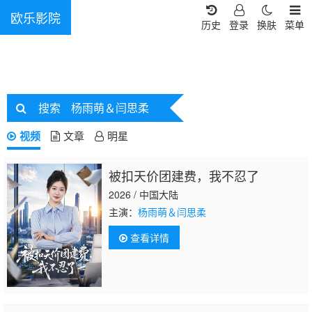
欧乐影院
历史
登录
换肤
菜单
搜索
杨雨萌＆闫思柔
视频
文章
明星
被扣天价团建费，我不忍了
2026 / 中国大陆
主演：
杨雨萌＆闫思柔
查看详情