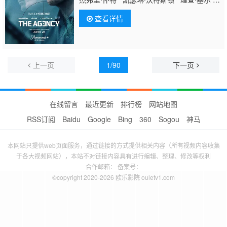
约翰·马加罗 瑟吉·诺普科 库尔特·埃贾万
查看详情
朱莉娅·威斯科特-哈顿 叶夫根尼奥斯·卡科利
里斯 理查德·埃弗雷特 迈克尔·布莱特 奥列
克桑德·鲁登斯基
上一页
1/90
下一页
在线留言
最近更新
排行榜
网站地图
RSS订阅
Baidu
Google
Bing
360
Sogou
神马
本网站只提供web页面服务，通过链接的方式提供相关内容（所有视频内容收集
于各大视频网站），本站不对链接内容具有进行编辑、整理、修改等权利
合作邮箱： 备案号：
©copyright 2020-2026 欧乐影院 ouletv1.com