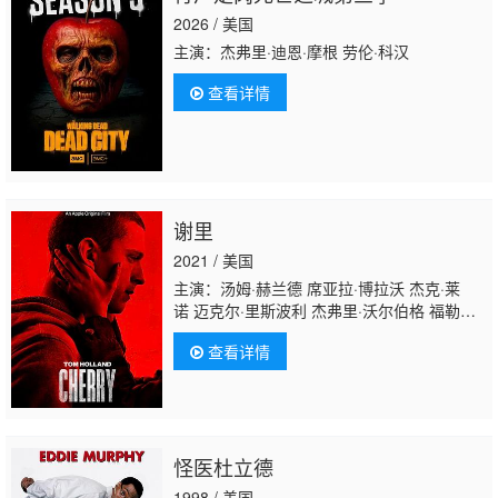
2026 / 美国
主演：杰弗里·迪恩·摩根 劳伦·科汉
查看详情
谢里
2021 / 美国
主演：汤姆·赫兰德 席亚拉·博拉沃 杰克·莱
诺 迈克尔·里斯波利 杰弗里·沃尔伯格 福勒斯
特·古德勒克 迈克尔·甘多菲尼 苏黑尔·达巴
查看详情
赫 丹尼尔·R·希尔 费昂·奥谢 Edward
Kagutuzi 奥拉·奥雷比伊 山姆·克莱米特 凯恩·
扎贾斯 凯尔 托马斯·列农 西奥·巴克利姆-比格
斯 普奇·豪尔 利奥·伍德尔 何塞·巴勃罗·坎蒂
略 小达蒙·韦恩斯 亚当·朗 利亚姆·加里根 弗兰
怪医杜立德
克·布莱克 杰弗里·格罗弗 凯莱·霍华德 凯莉·伯
格伦德 乔·罗素 瑞奇·韦恩 克雷格·赫利 杰米·
1998 / 美国