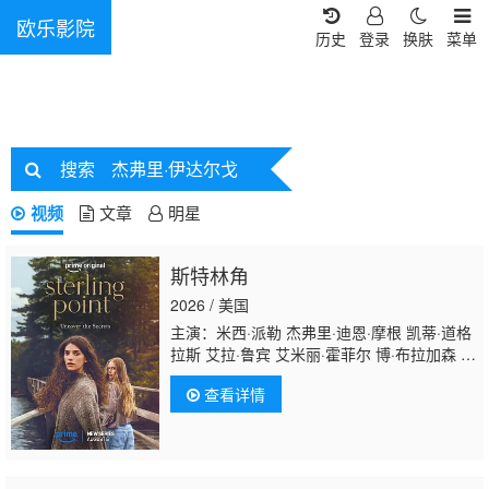
欧乐影院
历史
登录
换肤
菜单
搜索
杰弗里·伊达尔戈
视频
文章
明星
斯特林角
2026 / 美国
主演：米西·派勒 杰弗里·迪恩·摩根 凯蒂·道格
拉斯 艾拉·鲁宾 艾米丽·霍菲尔 博·布拉加森 卢
克·艾沃雷多 西德哈特·沙玛 丹尼尔·奎恩-托
查看详情
伊 基恩·鲁法洛 Mabel·Strachan 雅各布·怀特
达克-拉
瓦 Nikko·Angelo·Hinayo Christopher·Omari 凯
特·惠勒