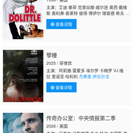
布鲁尔 托尼·戈因斯 贾辛特·布
主演：艾迪·墨菲 克里丝滕·威尔逊 奥西·戴维
斯 奥利弗·普莱特 彼得·博伊尔 理查德·希夫 杰
弗里·塔伯 凯拉·帕特 雷文-西蒙尼 斯蒂芬·吉尔
查看详情
伯恩 埃里克·德拉姆斯 June
Christopher Cherie Franklin 马克·阿戴尔-里
奥斯 Don Calfa Kellye Nakahara 贝丝·格兰
特 Yule Caise 卡尔·T·怀特 罗明 诺曼·麦克唐
纳徳 艾伯特·布鲁克斯 克里斯·洛克 雷尼·桑托
孽瞳
尼 约翰·雷吉扎莫 朱莉·卡夫娜 盖瑞·山德林 艾
伦·德杰尼勒斯 布赖恩·道尔 菲尔·普
2025 / 菲律宾
主演：阿莉雅·雷蒙多 埃尔罗·卡梅罗 VJ·维
拉 里诺亚·哈利利
杰弗里·伊达尔戈
查看详情
传奇办公室：中央情报第二季
2026 / 美国