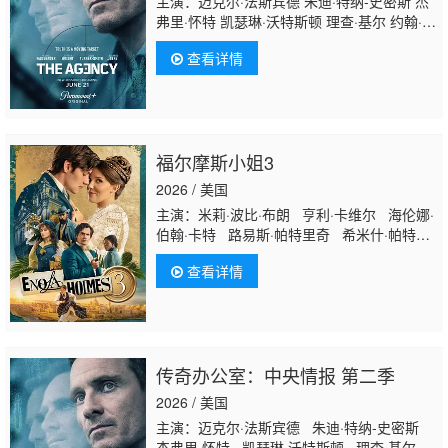
主演：迈克尔·法斯宾德 朱迪·特纳-史密斯 杰
弗里·怀特 凯瑟琳·沃特斯顿 理查·基尔 约翰·马
加罗 瑟吉·诺普科 库尔特·埃贾万 朱莉娅·威斯
查看详情
科特-哈顿 叶夫根尼奥斯·卡科利里斯 理查德·
埃弗雷特 迈克尔·布莱特 奥列克桑德·鲁登斯基
福尔摩斯小姐3
2026 / 美国
主演：米莉·波比·布朗 亨利·卡维尔 海伦娜·
伯翰·卡特 路易斯·帕特里奇 希米什·帕特尔
莎伦·邓肯-布鲁斯特 贝恩·科拉科 乔·阿佐帕
查看详情
迪 彼得·温菲尔德 迈克·帕里什 泰勒·瓦莱
丽 罗德里格·安德里桑 库尔特·拉费尔拉 利
亚姆·杰弗里 马克西姆·杜兰德 亚历克斯·加
斯佩雷蒂 西奥多·扎米特
传奇办公室：中央情报 第二季
2026 / 美国
主演：迈克尔·法斯宾德 朱迪·特纳-史密斯
杰弗里·怀特 凯瑟琳·沃特斯顿 理查·基尔