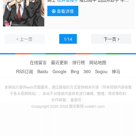
沙 大塚明夫 增田由纪 世户沙织 野田顺子 后
查看详情
藤邑子 青山穰 高乃丽 高垣彩阳 铃木千寻 利
根健太朗 神奈延年 斋贺光希 井上麻里奈 片贝
真子 成田剑 齐藤贵美子 赤池裕美子 京田尚
子 佐藤有世 金田朋子 宝龟克寿 田浦环 松元
惠 疋田高志
上一页
1/14
下一页
在线留言
最近更新
排行榜
网站地图
RSS订阅
Baidu
Google
Bing
360
Sogou
神马
本网站只提供web页面服务，通过链接的方式提供相关内容（所有视频内容收集
于各大视频网站），本站不对链接内容具有进行编辑、整理、修改等权利
合作邮箱： 备案号：
©copyright 2020-2026 欧乐影院 ouletv1.com