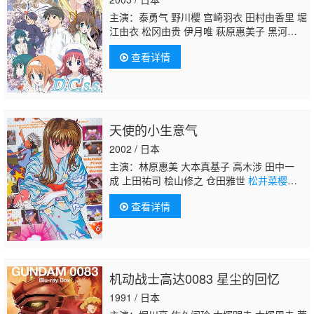
田彻 柴田秀胜 铃木琢磨 川津泰彦 堂坂晃
主演：泰勇气 野川樱 宫崎羽衣 田村由香里 堀
三 金光宣明 浦田涉 大塚刚央
江由衣 松冈由贵 伊月唯 萩原惠美子 黑河奈
美 浅野真澄 松来未祐 岸尾大辅
松井菜樱
查看详情
子
桃井晴子 泽城美雪 宗矢树赖
天使的小生意气
2002 / 日本
主演：林原惠美 大本真基子 高木涉 田中一
成 上田祐司 桧山修之 仓田雅世
松井菜樱
子
森久保祥太郎 梅津秀行 松本保典 银河万
查看详情
丈 浦和惠 中岛千里 今村直树 仲木隆司 鸟海
胜美 草尾毅 永岛由子 盐屋浩三 宝龟克寿 丰
岛真千子 西村朋纮
机动战士高达0083 星尘的回忆
1991 / 日本