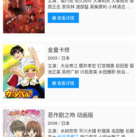
主演：堀川亮 佐久间玲 大塚明夫 大塚周夫 菅
原正志 茶风林 渡部猛 真柴摩利 小林清志 田
中秀幸 西村知道 乡里大辅 玄田哲章 小林优
查看详情
子 山田义晴 伊仓一惠 岸野一彦 中村大树 藤
城裕士 菊池正美 飞田展男 户谷公次 干本雄
之 胜生真沙子 一城美由希 榊原良子 市川
治 荒木香惠
松井菜樱子
卷岛直树 青森伸 森
川智之
金童卡修
2003 / 日本
主演：大谷育江 樱井孝宏 钉宫理惠 前田爱 菊
池正美 高桥广树 兴梠里美 乡田穗积 秋谷智
子 折笠富美子 小岛一成 山崎和佳奈 置鲇龙太
查看详情
郎 池泽春菜 石田彰 纳谷六朗 冈村明美 三石
琴乃 高桥直纯 西村千奈美 藤田淑子
松井菜樱
子
吉田小南美 梅津秀行 金尾哲夫 高乃丽 绿
川光 桑岛法子 今井由香 石冢运升 高木涉 田
中一成 沼田祐介 关智一 山口胜平 家弓家
恶作剧之吻 动画版
正 竹内顺子 宍户留美 园部启一 诹访部顺
一 金井美香 关俊彦 铃木晶子 丰岛真千子 山
2008 / 日本
田木野子 熊井统子 山口健 浦和惠 神谷浩
主演：水树奈奈 平川大辅 朴璐美 岛田敏 长嶝
史 小野大辅 御园行洋
高士
松井菜樱子
阪口周平 山田木野子 早水理