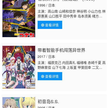
1996 / 日本
主演：高山南 山崎和佳奈 神谷明 小山力也 林
原惠美 山口胜平 田中秀幸 岛本须美 绪方贤一
堀川亮
松井菜樱子
宫村优子 岩居由希子 大谷
查看详情
育江 高木涉 高岛雅罗 堀之纪 立木文彦 小山
茉美 三石琴乃 置鲇龙太郎 日高范子 池田秀一
古谷彻
带着智能手机闯荡异世界
2017 / 日本
主演：福原克己 内田真礼 福绪唯 赤崎千夏 高
野麻里佳 山下七海 上坂堇 甲斐田幸 二又一
成
松井菜樱子
立木文彦 原纱友里 吉冈茉
查看详情
祐 西村知道 楠大典 井上喜久子 井上穗乃
花 桑原由气 茜屋日海夏 米泽圆 齐藤壮马 内
田雄马 村田太志 岸尾大辅 伊藤健太郎 井上雄
贵 滨田贤二 玄田哲章 黑田崇矢 津田健次
郎 小林优 大原沙耶香 寿美菜子 大久保瑠
初音岛S.S.
美 荻野叶月 青山吉能 矢野亚沙美 嘉数由
美 堀江由衣 中田让治 安元洋贵 石井康嗣 稻
2005 / 日本