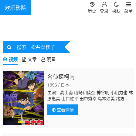
欧乐影院
历史
登录
换肤
菜单
搜索
松井菜樱子
视频
文章
明星
名侦探柯南
1996 / 日本
主演：高山南 山崎和佳奈 神谷明 小山力也 林
原惠美 山口胜平 田中秀幸 岛本须美 绪方贤
一 堀川亮
松井菜樱子
宫村优子 岩居由希
查看详情
子 大谷育江 高木涉 高岛雅罗 堀之纪 立木文
彦 小山茉美 三石琴乃 置鲇龙太郎 日高法
子 池田秀一 古谷彻