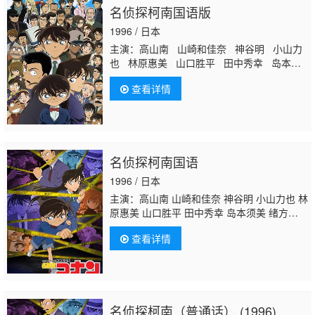
名侦探柯南国语版
1996 / 日本
主演：高山南 山崎和佳奈 神谷明 小山力
也 林原惠美 山口胜平 田中秀幸 岛本须
美 绪方贤一 堀川亮
松井菜樱子
宫村优
查看详情
子 岩居由希子 大谷育江 高木涉 高岛雅
罗 堀之纪 立木文彦 小山茉美 三石琴乃
置鲇龙太郎 日高法子 池田秀一 古谷彻
名侦探柯南国语
1996 / 日本
主演：高山南 山崎和佳奈 神谷明 小山力也 林
原惠美 山口胜平 田中秀幸 岛本须美 绪方贤
一 堀川亮
松井菜樱子
宫村优子 岩居由希
查看详情
子 大谷育江 高木涉 高岛雅罗 堀之纪 立木文
彦 小山茉美 三石琴乃 置鲇龙太郎 日高范
子 池田秀一 古谷彻
名侦探柯南（普通话） (1996)