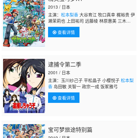
咲 光部树 游佐浩二 星祐树
2013 / 日本
主演：
松本梨香
大谷育江 牧口真幸 梶裕贵 伊
濑茉莉也 上田祐司 远藤绫 林原惠美 三木真一
郎 犬山犬子
查看详情
逮捕令第二季
2001 / 日本
主演：玉川纱己子 平松晶子 小樱悦子
松本梨
香
岛田敏 关智一 政宗一成 饭冢雅弓
查看详情
宝可梦旅途特别篇
2019 / 日本