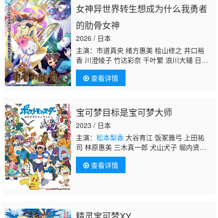
步 尾形贵弘
女神异世界转生想成为什么我勇者
的肋骨女神
2026 / 日本
主演：市道真央 绪方惠美 桧山修之 井口裕
香 川澄绫子 竹达彩奈 千叶繁 浪川大辅 日笠
阳子 冈本信彦 三木真一郎 井上麻里奈 阿澄佳
查看详情
奈 上田祐司 内田雄马 中井和哉
松本梨香
村
濑步 关俊彦 阿部敦 金田朋子 富永美伊奈 速
水奖 麦克斯韦·帕瓦尔 藤寺美德 平野义和
宝可梦目标是宝可梦大师
2023 / 日本
主演：
松本梨香
大谷育江 饭冢雅弓 上田祐
司 林原惠美 三木真一郎 犬山犬子 堀内贤
雄 小林优子 丰岛雅美 关智一 宫野真守 石冢
查看详情
运升 三宅健太 爱河里花子 金井美香 西村千奈
美 佐藤智惠 小西克幸 浪川大辅 阪口大助 坂
口候一 立木文彦 佐藤健辅 古岛清孝 间宫康
弘 吉原夏希 真堂圭 福圆美里 高桥智秋 清水
理沙 千本木彩花 茅原实里 夏吉优子 藤村千
精灵宝可梦XY
佳 武隈史子 永井真里子 美波和嘉菜 关根有