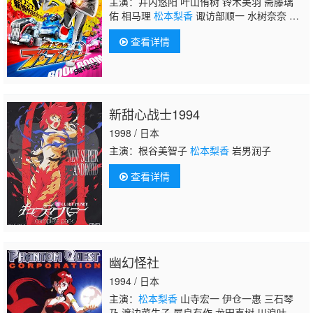
主演：井内悠阳 叶山侑树 铃木美羽 斋藤璃
佑 相马理
松本梨香
诹访部顺一 水树奈奈 诸
星堇
查看详情
新甜心战士1994
1998 / 日本
主演：根谷美智子
松本梨香
岩男润子
查看详情
幽幻怪社
1994 / 日本
主演：
松本梨香
山寺宏一 伊仓一惠 三石琴
乃 渡边菜生子 屋良有作 龙田直树 川浪叶