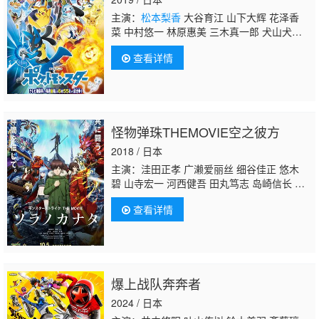
主演：
松本梨香
大谷育江 山下大辉 花泽香
菜 中村悠一 林原惠美 三木真一郎 犬山犬
子 小野大辅 堀内贤雄 饭冢雅弓 上田祐司 丰
查看详情
口惠美 小樱悦子 牧口真幸 寺崎裕香 梶裕
贵 伊濑茉莉也 真堂圭 冈本信彦 上田丽奈 石
川界人 菊池瞳 武隈史子 小林优子 丰岛雅
美 津村真琴 高阶俊嗣 古岛清孝 森川智之 中
川庆一 国立幸 木下纱华 齐藤次郎 樱井智 铃
怪物弹珠THEMOVIE空之彼方
村健一 折笠富美子 千叶进步 小野贤章 悠木
碧 小仓唯 井上麻里奈 铃木达央 松冈祯丞 吉
2018 / 日本
永拓斗 下野纮 津田匠子 凤芳野 奈良彻 野岛
主演：洼田正孝 广濑爱丽丝 细谷佳正 悠木
裕史
碧 山寺宏一 河西健吾 田丸笃志 岛崎信长 土
井美加 杉田智和 成田剑 原由实
松本梨香
仲
查看详情
野裕 村田太志 武内骏辅 日笠阳子 小松未可
子 日高里菜 滨田贤二 前野智昭 加藤英美
里 稻田彻 内山夕实 赤羽根健治 大久保瑠
美 金元寿子 大地叶 杉崎亮 村上裕哉 前田弘
喜 续木友子 石狩勇气 德本英一郎
爆上战队奔奔者
2024 / 日本