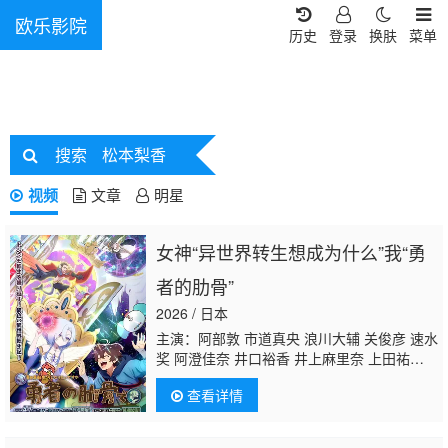
欧乐影院
历史
登录
换肤
菜单
搜索
松本梨香
视频
文章
明星
女神“异世界转生想成为什么”我“勇
者的肋骨”
2026 / 日本
主演：阿部敦 市道真央 浪川大辅 关俊彦 速水
奖 阿澄佳奈 井口裕香 井上麻里奈 上田祐
司 内田雄马 绪方惠美 冈本信彦 金田朋子 川
查看详情
澄绫子 竹达彩奈 千叶繁 富永美伊奈 中井和
哉 日笠阳子 桧山修之 平野义和 藤寺美德 麦
克斯韦·帕瓦尔
松本梨香
三木真一郎 村濑