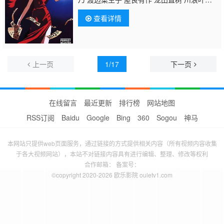
子 田中秀幸 小山裕香 关智一 丹下樱 室园丈
查看详情
裕 真地勇志 大塚瑞惠 久川绫 三矢雄二 盐泽
兼人 天野由梨 安井邦彦 关俊彦 长泽美树 高
桥广树 臼井孝康
上一页
1/17
下一页
在线留言
最近更新
排行榜
网站地图
RSS订阅
Baidu
Google
Bing
360
Sogou
神马
本网站只提供web页面服务，通过链接的方式提供相关内容（所有视频内容收集
于各大视频网站），本站不对链接内容具有进行编辑、整理、修改等权利
合作邮箱： 备案号：
©copyright 2020-2026 欧乐影院 ouletv1.com