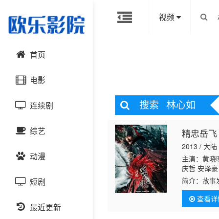
视频
首页
电影
搜索
林心如
连续剧
动作片
综艺
精忠岳飞
喜剧片
国产剧
2013 / 大陆
动漫
爱情片
港台剧
主演：黄晓
大陆综艺
庆哲 安泽豪
简介：
故事
短剧
科幻片
日韩剧
日韩综艺
国产动漫
离失所。岳
查看详
边涉猎军事
恐怖片
最近更新
欧美剧
港台综艺
日韩动漫