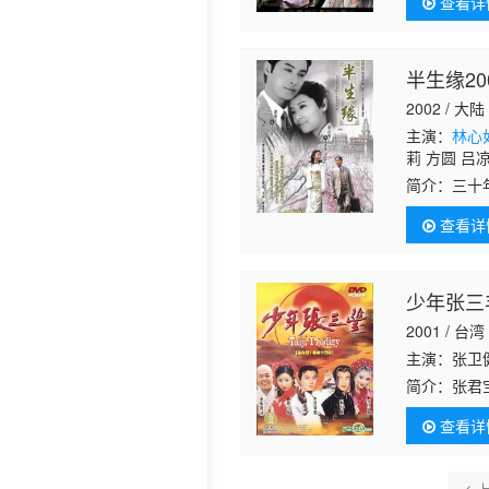
查看详
半生缘20
2002 / 大陆
主演：
林心
莉 方圆 吕
简介：
三十
钧（谭耀文
查看详
又忍痛放弃
少年张三
2001 / 台湾
主演：张卫
简介：
张君
僧收了他为
查看详
了好友。冰