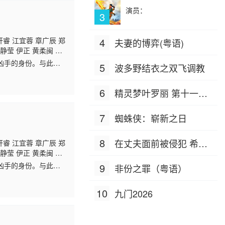
演员：
3
轩睿 江宜蓉 章广辰 郑
4
夫妻的博弈(粤语)
静莹 伊正 黄柔闽 朱
凶手的身份。与此同
5
波多野结衣之双飞调教
6
精灵梦叶罗丽 第十一季
（下）
7
蜘蛛侠：崭新之日
8
在丈夫面前被侵犯 希岛
轩睿 江宜蓉 章广辰 郑
静莹 伊正 黄柔闽 朱
爱理 IPZ-505
凶手的身份。与此同
9
非份之罪（粤语）
10
九门2026