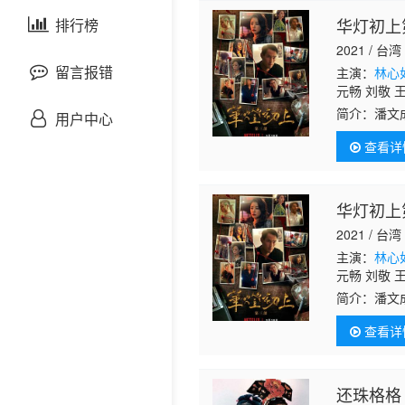
剧情片
华灯初上
泰国剧
排行榜
欧美综艺
欧美动漫
2021 / 台湾
战争片
留言报错
主演：
林心
元畅 刘敬 
宥丞 范瑞君
悬疑片
简介：
潘文
用户中心
时，他也发
查看详
犯罪片
奇幻片
华灯初上
2021 / 台湾
邵氏电影
主演：
林心
元畅 刘敬 
古装片
宥丞 范瑞君
简介：
潘文
时，他也发
查看详
灾难片
记录片
还珠格格