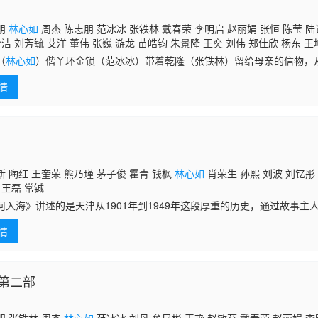
朋
林心如
周杰 陈志朋 范冰冰 张铁林 戴春荣 李明启 赵丽娟 张恒 陈莹 陆
梦洁 刘芳毓 艾洋 董伟 张巍 游龙 苗皓钧 朱景隆 王奕 刘伟 郑佳欣 杨东 王
（
林心如
）偕丫环金锁（范冰冰）带着乾隆（张铁林）留给母亲的信物，
发现进宫面圣根本无门，走投无路之际，她们遇上女飞贼小燕子，与之结
情
心为紫薇
 陶红 王奎荣 熊乃瑾 茅子俊 霍青 钱枫
林心如
肖荣生 孙熙 刘波 刘钇彤 
 王磊 常铖
河入海》讲述的是天津从1901年到1949年这段厚重的历史，通过故事主
命运浮沉来淋漓表现天津人外豪内和的粗犷性格以及天津逐渐成为那个时
情
第二部