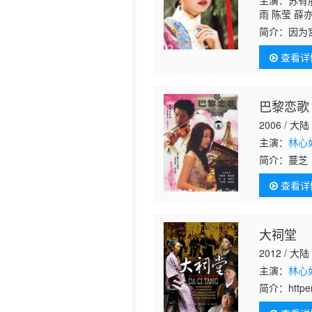
主演：苏有
雨 陈莹 薛
简介：
因为
种好心情传
查看详
情，在福尔
巴黎恋歌
2006 / 大陆
主演：
林心
简介：
蔓芝
街头艺人所
查看详
蔓芝和纪玮
大祠堂
2012 / 大陆
主演：
林心
简介：
htt
时代，祠堂