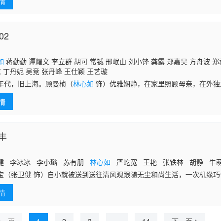
情
02
如
蒋勤勤 谭耀文 李立群 胡可 常铖 邢岷山 刘小锋 龚露 郑嘉昊 方舟波 郑
凉 丁丹妮 吴竞 张丹峰 王仕颖 王艺璇
年代，旧上海。顾曼桢（
林心如
饰）优雅娴静，在家里照顾母亲，在外独
 饰）的爱情刚刚萌芽。曼桢有个姐姐曼璐（蒋勤勤 饰），17岁就出来做
情
丰
健 李冰冰 李小璐 苏有朋
林心如
严屹宽 王艳 张铁林 胡静 牛
宝（张卫健 饰）自小就被送到送往清风观跟随无尘和尚生活，一次机缘
徒，他从圣僧那里习得了与自然万物沟通的本领。君宝随后偶遇了药王谷
情
心一直在追