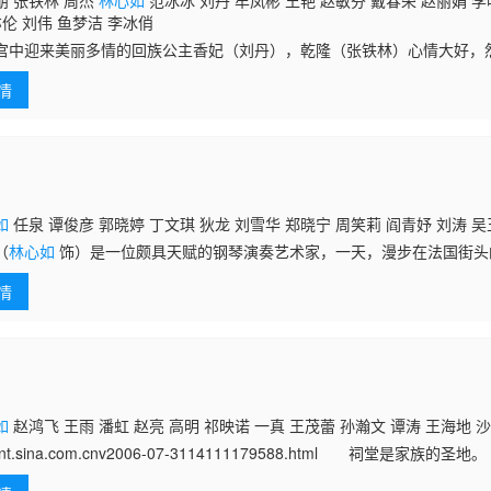
朋 张铁林 周杰
林心如
范冰冰 刘丹 牟凤彬 王艳 赵敏芬 戴春荣 赵丽娟 李
亦伦 刘伟 鱼梦洁 李冰俏
宫中迎来美丽多情的回族公主香妃（刘丹），乾隆（张铁林）心情大好，
递，并非自愿入宫的香妃一心惦念的只是之前的恋人。香妃的不幸遭遇引
情
康（周杰）
如
任泉 谭俊彦 郭晓婷 丁文琪 狄龙 刘雪华 郑晓宁 周笑莉 阎青妤 刘涛 吴
（
林心如
饰）是一位颇具天赋的钢琴演奏艺术家，一天，漫步在法国街头
使用的乐器，哪知道悠扬的音乐声吸引了名叫纪玮（任泉 饰）的男人的
情
的第
如
赵鸿飞 王雨 潘虹 赵亮 高明 祁映诺 一真 王茂蕾 孙瀚文 谭涛 王海地 
pent.sina.com.cnv2006-07-3114111179588.html 祠堂是家
也是女人的禁地。 而我们这个关于祠堂的故