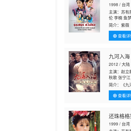
1998 / 台湾
历史片
主演：苏有
伦 李楠 鱼
简介：
紫薇
乾隆相认，
查看详
巧合，本热
九河入海
2012 / 大陆
主演：赵立新
秋歌 张宁江
简介：
《九
家三代人的
查看详
和金融中心
还珠格格
1999 / 台湾