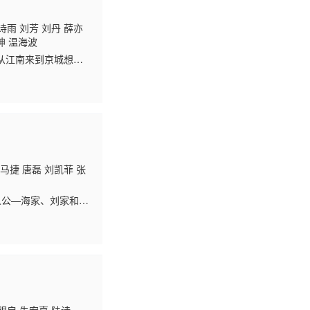
诗雨 刘芳 刘丹 薛亦
坤 温海波
从江南来到京城想与
为好友，不想因机缘
马捷 唐磊 刘凯菲 张
人公—海家、刘家和唐
代的、中国北方政治