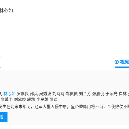
视
明
林心如
罗嘉良 邵兵 吴秀波 刘诗诗 郑佩佩 刘兰芳 张嘉倪 于荣光 崔林 
 张馨予 刘承俊 康凯 李昊翰 张迪
发生在北宋末年间，辽军大批入侵中原，皇帝昏庸用将不当，至使败仗不
飞（黄晓明 饰）在替父守孝期间，到三朝元老韩肖胄（卢映 饰）府上做
情
政治