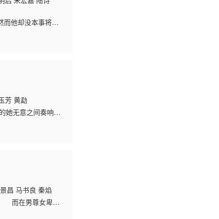
明启 朱宏嘉 陆诗
然而他却没本事将这
起小燕子的极大同
玉芳 黄勐
的她无意之间奏响了
注意。其实，这并不是
沙景昌 马书良 秦焰
族的圣地。 而在男尊女卑的