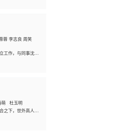
蓉蓉 李志良 周笑
立工作，与同事沈世
了舞女以养活家人，后
萌萌 杜玉明
巧合之下，世外高人圣
的弟子冰心，两人成