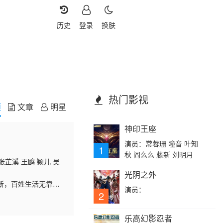
历史
登录
换肤
热门影视
频
文章
明星
神印王座
演员：常蓉珊 瞳音 叶知
1
秋 阎么么 藤新 刘明月
张芷溪 王鸥 颖儿 吴
光阴之外
断，百姓生活无靠流
演员：
护院，他边教授武艺，
2
乐高幻影忍者