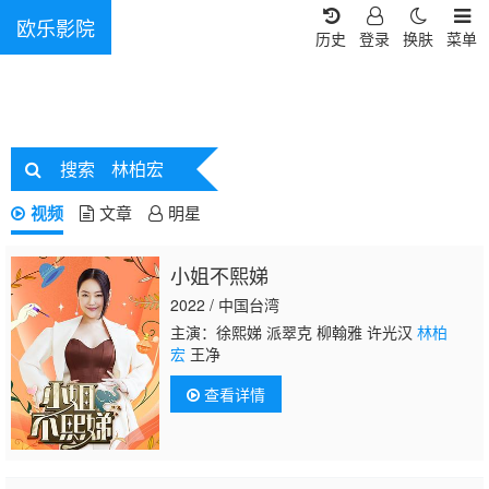
欧乐影院
历史
登录
换肤
菜单
搜索
林柏宏
视频
文章
明星
小姐不熙娣
2022 / 中国台湾
主演：徐熙娣 派翠克 柳翰雅 许光汉
林柏
宏
王净
查看详情