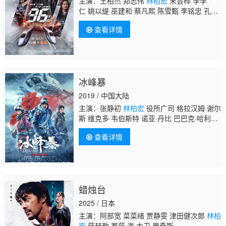
主演：王柏杰 郑志伟
林柏宏
宋芸桦 李李
仁 姚以缇 巫建和 蔡凡熙 陈雪甄 李铭忠 孔令
元 吕雪凤 黄奇斌
查看详情
冰峰暴
2019 / 中国大陆
主演：张静初
林柏宏
役所广司 格拉汉姆·谢尔
斯 维克多·韦伯斯特 诺亚·丹比 巴巴克·哈利
克 普布次仁
查看详情
蜡烛台
2025 / 日本
主演：阿部宽 菜菜绪 贾静雯 津田健次郎
林柏
宏
萨赫勒·罗萨 海 大卫·里奇斯