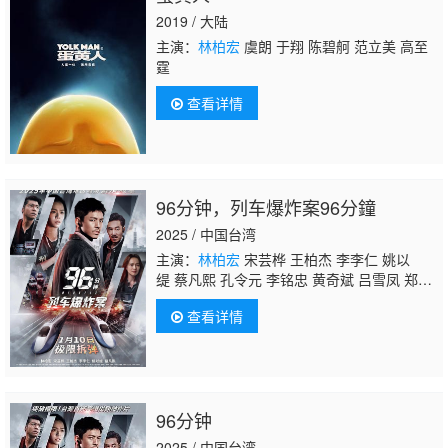
2019 / 大陆
主演：
林柏宏
虞朗 于翔 陈碧舸 范立美 高至
霆
查看详情
96分钟，列车爆炸案96分鐘
2025 / 中国台湾
主演：
林柏宏
宋芸桦 王柏杰 李李仁 姚以
缇 蔡凡熙 孔令元 李铭忠 黄奇斌 吕雪凤 郑志
伟 陈雪甄 巫建和 林昀希 邹承恩
查看详情
96分钟
2025 / 中国台湾