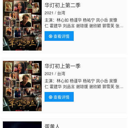
华灯初上第二季
2021 / 台湾
主演：林心如 杨谨华 杨祐宁 凤小岳 吴慷
仁 霍建华 刘品言 谢琼煖 谢欣颖 郭雪芙 张轩
睿 江宜蓉 章广辰 郑元畅 刘敬 王柏杰 修杰
查看详情
楷
林柏宏
王净 曾敬骅 张睿家 胡玮杰 谢雨
芝 屈中恒 应采灵 王静莹 伊正 黄柔闽 朱宥
丞 范瑞君 陈博正
华灯初上第一季
2021 / 台湾
主演：林心如 杨谨华 杨祐宁 凤小岳 吴慷
仁 霍建华 刘品言 谢琼煖 谢欣颖 郭雪芙 张轩
睿 江宜蓉 章广辰 郑元畅 刘敬 王柏杰 修杰
查看详情
楷
林柏宏
王净 曾敬骅 张睿家 胡玮杰 谢雨
芝 屈中恒 应采灵 王静莹 伊正 黄柔闽 朱宥
丞 范瑞君 陈博正
蛋黄人