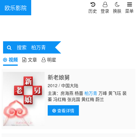
欧乐影院
历史
登录
换肤
菜单
搜索
柏万青
视频
文章
明星
新老娘舅
2012 / 中国大陆
主演：房海燕 杨蕾
柏万青
万峰 黄飞珏 裴
蓁 冯红梅 张兆国 黄红梅 蔚兰
查看详情