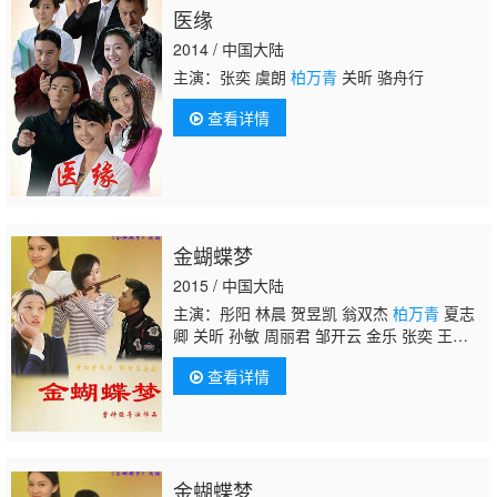
医缘
2014 / 中国大陆
主演：张奕 虞朗
柏万青
关昕 骆舟行
查看详情
金蝴蝶梦
2015 / 中国大陆
主演：彤阳 林晨 贺昱凯 翁双杰
柏万青
夏志
卿 关昕 孙敏 周丽君 邹开云 金乐 张奕 王
爽 李晓薇 张雪
查看详情
金蝴蝶梦