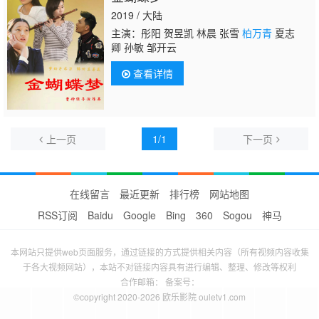
2019 / 大陆
主演：彤阳 贺昱凯 林晨 张雪
柏万青
夏志
卿 孙敏 邹开云
查看详情
上一页
1/1
下一页
在线留言
最近更新
排行榜
网站地图
RSS订阅
Baidu
Google
Bing
360
Sogou
神马
本网站只提供web页面服务，通过链接的方式提供相关内容（所有视频内容收集
于各大视频网站），本站不对链接内容具有进行编辑、整理、修改等权利
合作邮箱： 备案号：
©copyright 2020-2026 欧乐影院 ouletv1.com