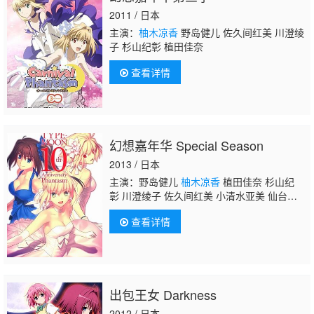
2011 / 日本
主演：
柚木凉香
野岛健儿 佐久间红美 川澄绫
子 杉山纪彰 植田佳奈
查看详情
幻想嘉年华 Special Season
2013 / 日本
主演：野岛健儿
柚木凉香
植田佳奈 杉山纪
彰 川澄绫子 佐久间红美 小清水亚美 仙台惠
理 本多阳子 岸尾大辅 高野直子 松来未祐 神
查看详情
奈延年 南央美 夏树莉绪 渡边明乃 浅川悠 丹
下樱 中田让治 田中敦子 伊丸冈笃
出包王女 Darkness
2012 / 日本