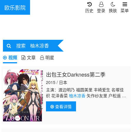
欧乐影院
历史
登录
换肤
菜单
搜索
柚木凉香
视频
文章
明星
出包王女Darkness第二季
2015 / 日本
主演：渡边明乃 福圆美里 丰崎爱生 名塚佳
织 花泽香菜
柚木凉香
矢作纱友里 户松遥 井
口裕香 川澄绫子 柳田淳一 相马康一 日高里
查看详情
菜 河西健吾 新井里美 樱井浩美 洲崎绫 天崎
滉平 伊藤加奈惠 井泽美香子 桥本舞