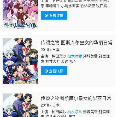
主演：下野纮 伊藤加奈惠 早见沙织 阿澄佳
奈 丰崎爱生 小清水亚美 竹达彩奈 牧口真
幸 田中敦子
柚木凉香
中尾隆圣 松本和香
查看详情
子 仪武祐子 酒卷光宏 小林优 丹下樱 羽多野
涉 关智一 稻田彻 太田真一郎 矢部雅史 宫崎
宽务 近村望实 寺谷美香 佐佐木启夫
传颂之物 图斯库尔皇女的华丽日常
2018 / 日本
主演：种田梨沙
柚木凉香
泽城美雪 钉宫理
惠 桐井大介 渡边明乃
查看详情
传颂之物图斯库尔皇女的华丽日常
2018 / 日本
主演：种田梨沙
柚木凉香
泽城美雪 钉宫理
惠 桐井大介 渡边明乃