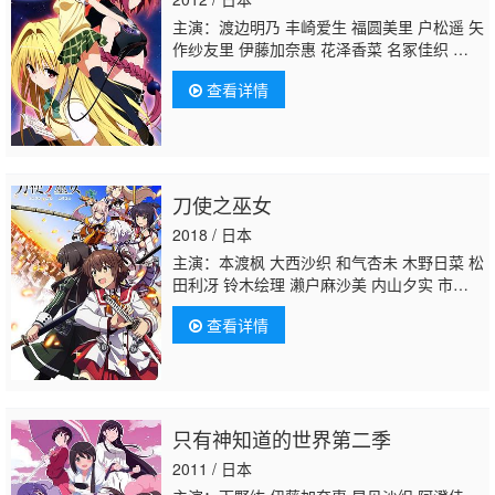
主演：渡边明乃 丰崎爱生 福圆美里 户松遥 矢
作纱友里 伊藤加奈惠 花泽香菜 名冢佳织
柚木
凉香
新井里美 能登麻美子
查看详情
刀使之巫女
2018 / 日本
主演：本渡枫 大西沙织 和气杏未 木野日菜 松
田利冴 铃木绘理 濑户麻沙美 内山夕实 市道真
央 渊上舞 水濑祈 中原麻衣 雪野五月 野上尤
查看详情
加奈 朴璐美 小清水亚美 伊藤静 种田梨沙 川
澄绫子 星野充昭 大和田仁美 井泽佳之实 日高
里菜 斋藤千和 喜多村英梨 松田飒水 井上穗乃
花 村濑克辉 佳穗成美 水谷麻铃 清水彩香 川
崎芽衣子 长江里加 增谷康纪 进藤尚美 下地紫
只有神知道的世界第二季
野 大野柚布子 小形满
柚木凉香
绫濑有 三瓶
由布子
2011 / 日本