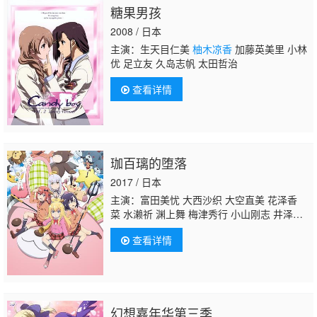
糖果男孩
2008 / 日本
主演：生天目仁美
柚木凉香
加藤英美里 小林
优 足立友 久岛志帆 太田哲治
查看详情
珈百璃的堕落
2017 / 日本
主演：富田美忧 大西沙织 大空直美 花泽香
菜 水濑祈 渊上舞 梅津秀行 小山刚志 井泽美
香子 木野日菜 诸星堇 泽城美雪 藤井雪代 武
查看详情
虎 河原木志穗 川岛得爱
柚木凉香
寺崎裕
香 高冈瓶瓶 山田真一
幻想嘉年华第三季