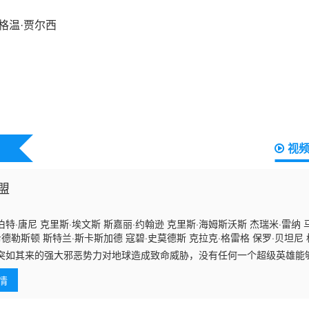
视
盟
特·唐尼 克里斯·埃文斯 斯嘉丽·约翰逊 克里斯·海姆斯沃斯 杰瑞米·雷纳 
希德勒斯顿 斯特兰·斯卡斯加德 寇碧·史莫德斯 克拉克·格雷格 保罗·贝坦尼
突如其来的强大邪恶势力对地球造成致命威胁，没有任何一个超级英雄能
安危的神盾局（SHIELD）感到措手不及，其指挥官“独眼侠”尼克·弗瑞
情