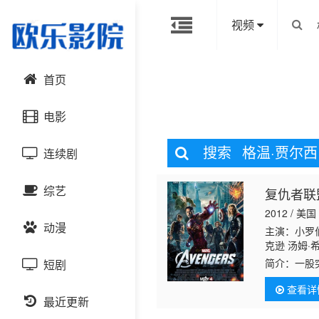
视频
首页
电影
搜索
格温·贾尔西
连续剧
动作片
综艺
复仇者联
喜剧片
国产剧
2012 / 美国
动漫
爱情片
港台剧
主演：小罗伯
大陆综艺
克逊 汤姆·
简介：
一股
短剧
科幻片
日韩剧
日韩综艺
国产动漫
力于保护全球
查看详
Samue
恐怖片
最近更新
欧美剧
港台综艺
日韩动漫