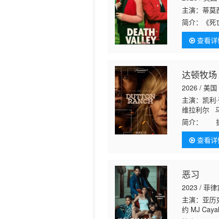
主演：蒂莫西
历史片
简介：
《死
查看详
达顿牧场
2026 / 美国
主演：凯利·
维拉利尔 马
曼·克罗松 
简介：
抛开
家不择手段
查看详
逝，而生存
恶习
2023 / 菲
主演：亚历克
约 MJ Caya