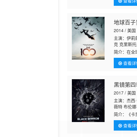
查看详
地球百子
2014 / 美国
主演：伊莉萨
克 克里斯托
特 路易莎·
简介：
在全
恩 卓库·莫
犯法律的成
娅·戴柏南·
查看详
括少女克拉克
黑镜第四
2017 / 美国
主演：杰西·
薇特 布伦娜
尔士 乔治娜
简介：
《卡
奇斯 利蒂希
向怯懦的性
斯 阿曼达·
查看详