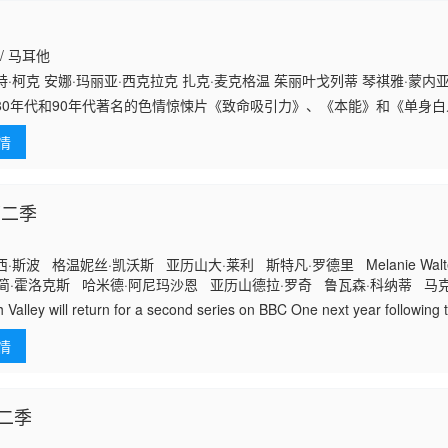
 / 马耳他
·柯克 安娜·玛丽亚·西克拉克 扎克·麦克格温 茱丽叶戈列蒂 琴祺雅·蒙内亚勒 H
80年代和90年代著名的色情惊悚片《致命吸引力》、《本能》和《单身
两个女人之间动态扭曲的关系为中心，因为她们都卷入了马耳他岛上的一
情
安娜被描述
第二季
斯波 格温妮丝·凯沃斯 亚历山大·莱利 斯特凡·罗德里 Melanie Walters
la 简·霍洛克斯 哈米德·阿尼玛沙恩 亚历山德拉·罗奇 鲁瓦森·科纳蒂 马克
蒂尔 阿西姆·乔杜里 林恩·亨特 Rhiannon Clements Mike Bubbin
 Valley will return for a second series on BBC One next year following th
ch continues on Sunday nights.
情
二季