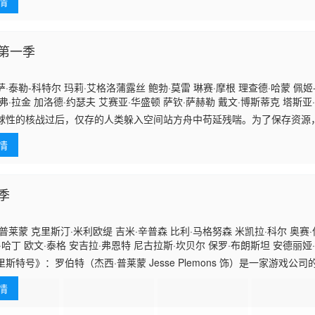
情
第一季
·泰勒-科特尔 玛莉·艾格洛蒲露丝 鲍勃·莫雷 琳赛·摩根 理查德·哈蒙 佩姬
弗·拉金 加洛德·约瑟夫 艾赛亚·华盛顿 萨钦·萨赫勒 戴文·博斯蒂克 塔斯亚
德奥维拉 切尔茜·赖斯特 瑞奇·惠特尔 杰西卡·哈蒙 萝拉·弗兰纳里 山农·库克 
球性的核战过后，仅存的人类躲入空间站方舟中苟延残喘。为了保存资源
度 伊万娜·米利塞维奇 托马斯·麦克唐纳 艾瑞卡·塞拉 亚历桑德罗·朱利安尼
年人都会被处以死刑。将近一百年后，空间站氧气即将耗尽，人类面临死
凯里 凯蒂·斯图亚特 迈克尔·比奇 伊芙·哈洛 格
情
（El
季
普莱蒙 克里斯汀·米利欧缇 吉米·辛普森 比利·马格努森 米凯拉·科尔 奥赛
·哈丁 欧文·泰格 安吉拉·弗恩特 尼古拉斯·坎贝尔 保罗·布朗斯坦 安德丽娅
·坎贝尔 乔·科尔 乔治·布莱顿 格温妮丝·凯沃斯 杰西·卡芙 玛克辛·皮克 克
里斯特号》：罗伯特（杰西·普莱蒙 Jesse Plemons 饰）是一家游戏
娅·赖特 丹尼尔·莱派恩 亚历山德拉·罗奇 亚伦·保尔 布赖恩·佩蒂福 阿明·
格而无法得到同事和下属们的尊重。然而这一切都无关紧要，因为在家里
沃伦 阿尔迪斯·霍吉 萨拉·阿伯特 卡伦·索尼娅·塞沃
情