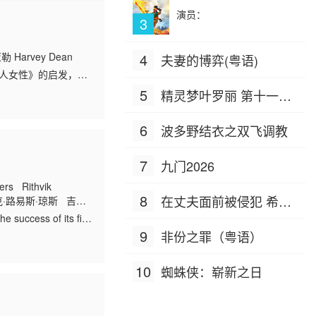
演员：
3
arvey Dean
4
夫妻的博弈(粤语)
白人女性》的启发，
系列可怕谋杀案。柯
5
精灵梦叶罗丽 第十一季
（下）
6
波多野结衣之双飞调教
7
九门2026
 Rithvik
8
在丈夫面前被侵犯 希岛
·路易斯·琼斯 吉姆·
s 利兹·凯尔
e success of its first
爱理 IPZ-505
9
非份之罪（粤语）
10
蜘蛛侠：崭新之日