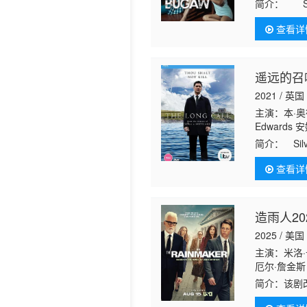
简介：
Sibl
officer hold
查看详
遥远的召
2021 / 英国
主演：本·奥
Edwards
Anderson
简介：
Sil
者Ann C
查看详
造雨人20
2025 / 美国
主演：米洛·
厄尔·詹金斯 
勒 韦德·布
简介：
该剧
司斗争。