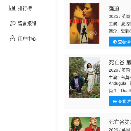
剧情片
强迫
泰国剧
排行榜
欧美综艺
欧美动漫
2025 / 英国
战争片
留言报错
主演：夏洛特
简介：
受到
悬疑片
《强迫》以
用户中心
查看详
克饰演的戴
犯罪片
死亡谷 
奇幻片
2026 / 英国
主演：蒂莫西·
邵氏电影
Andugu
霍威克 欧文·
简介：
Death
古装片
outing, whi
查看详
灾难片
死亡谷第
记录片
2026 / 英国