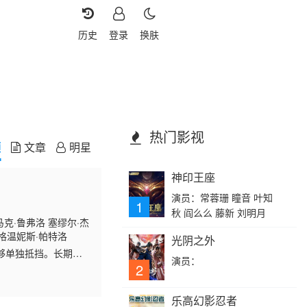
历史
登录
换肤
热门影视
频
文章
明星
神印王座
演员：常蓉珊 瞳音 叶知
1
秋 阎么么 藤新 刘明月
马克·鲁弗洛 塞缪尔·杰
 格温妮斯·帕特洛
光阴之外
够单独抵挡。长期致
演员：
（塞缪尔·杰克逊
2
乐高幻影忍者