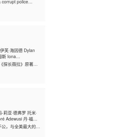
corrupt police
芙·海因德 Dylan
斯 Iona
剧改编自《探长薇拉》原著作
玛-莉亚·德弗罗 托米·
Adewusi 丹·福
抗不公，与全美最大的公