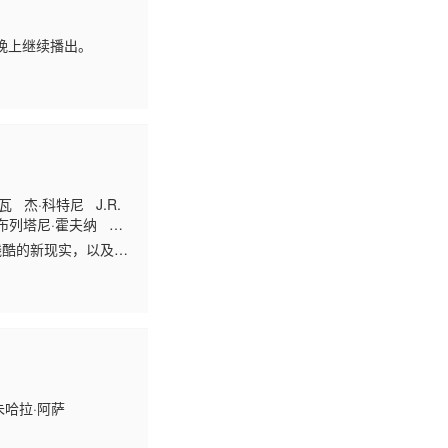
晚上继续播出。
 杰·科特尼 J.R.
 布列塔尼·霍夫纳 伊
残酷的新现实，以及一
一切，宽恕转瞬即
朱哈拉·阿萨