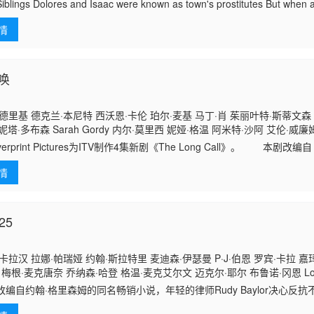
ings Dolores and Isaac were known as town's prostitutes But when a 
情
唤
德里基 德克兰·本尼特 西沃恩·卡伦 珀尔·麦基 马丁·肖 茱丽叶特·斯蒂文森 伊
 安妮塔·多布森 Sarah Gordy 内尔·莫里西 妮娅·格温 阿米特·沙阿 艾伦·威廉姆
 约翰-保罗·麦克劳德 查理·安森 Jenny Platt 露丝·霍洛克斯
verprint Pictures为ITV制作4集新剧《The Long Call》。 本
leeves的同名小说，该小说是自她二十年来首个新系列"Tw
情
25
卡拉汉 拉娜·帕瑞娅 约翰·斯拉特里 麦迪森·伊瑟曼 P·J·伯恩 罗宾·卡拉 嘉
梅根·麦克唐奈 乔纳森·哈登 格温·麦克艾尔文 迈克尔·耶尔 布鲁诺·冈恩 Loré 
里格斯
改编自约翰·格里森姆的同名畅销小说，年轻的律师Rudy Baylor决心反