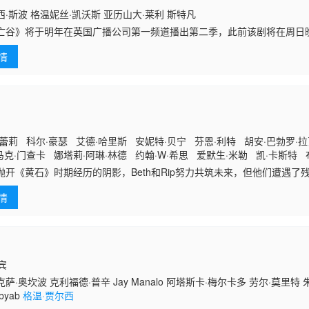
·斯波 格温妮丝·凯沃斯 亚历山大·莱利 斯特凡
亡谷》将于明年在英国广播公司第一频道播出第二季，此前该剧将在周日
情
蕾莉 科尔·豪瑟 艾德·哈里斯 安妮特·贝宁 芬恩·利特 胡安·巴勃罗·拉瓦
克·门查卡 娜塔莉·阿琳·林德 约翰·W·希思 爱默生·米勒 凯·卡斯特
拉乌夫·马尔祖基 娜塔莉娅·格温 凯蒂·里普利 凯尔·普罗米斯科
《黄石》时期经历的阴影，Beth和Rip努力共筑未来，但他们遭遇了
、只为保住自己帝国的无情敌对牧场。在南得克萨斯州，血脉之深远胜于
情
的代价
律宾
萨·奥坎波 克利福德·普辛 Jay Manalo 阿塔斯卡·梅尔卡多 劳尔·莫里特 
byab
格温·贾尔西