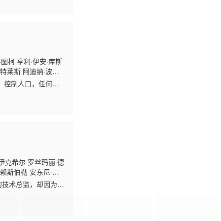
-图柯 亨利·伊安·库斯
·特莱斯 阿迪纳·波
塔蒂·加布里埃 JR·波
，控制人口，任何触
 扎克·麦克格温 阿莉西
神的威胁。为此，包
·伊克希尔 罗丝玛丽·德
·赖斯伯勒 安东尼·威
林特·戴尔 道格拉斯·霍
公司的技术总监，却因为内
卡丽玛 詹姆斯·伊莱
，有一个甜美而又邪