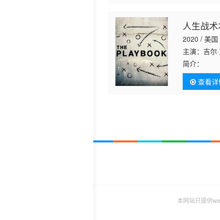
人生战术
2020 / 美国
主演：吉尔
简介：
《人
谈，每位教
查看详
哲学。这些
国足球史上
廉姆斯的著
本网站只提供w