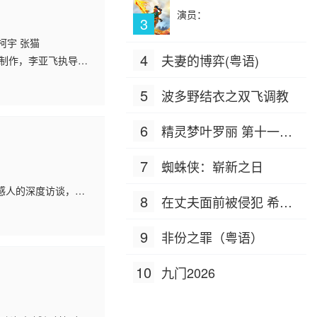
演员：
3
柯宇 张猫
4
夫妻的博弈(粤语)
面制作，李亚飞执导，
市、爱情、青春、喜剧
5
波多野结衣之双飞调教
6
精灵梦叶罗丽 第十一季
（下）
7
蜘蛛侠：崭新之日
感人的深度访谈，每
8
在丈夫面前被侵犯 希岛
了自己的教练哲学。
爱理 IPZ-505
9
非份之罪（粤语）
10
九门2026