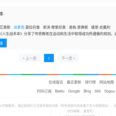
本
·艾里斯
派翠克
·莫拉托鲁 若泽·穆里尼奥 道格·里弗斯 唐恩·史戴利
生战术本》分享了传奇教练在运动和生活中取得成功所遵循的规则。
练都透露了他们个人生活和职业生涯中的关键时刻，这些时刻最终帮助他
情
著名教练包括洛杉矶快船队的博士·里弗斯；两届国际足联世界杯冠军教练
获奖次数最多的教练）；超级联赛的何塞·穆里尼奥，史上最受赞誉的足球
名网球教练帕特里克·莫拉托格鲁；名人堂篮球运动员兼教练唐·斯特丽。
上一页
1
下一页
在线留言
最近更新
排行榜
网站地图
RSS订阅
Baidu
Google
Bing
360
Sogou
eb页面服务，通过链接的方式提供相关内容（所有视频内容收集于各大视频网站），
合作邮箱： 备案号：