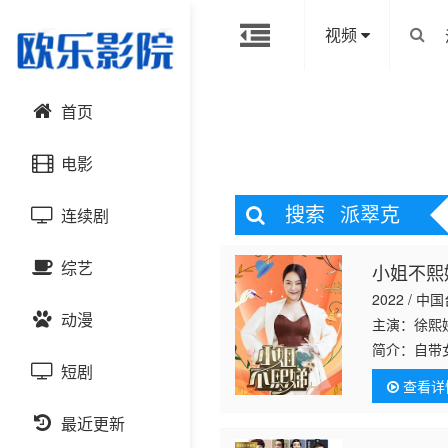
视频
首页
电影
搜索
派翠克
连续剧
动作片
综艺
小姐不熙
喜剧片
国产剧
2022 / 中
动漫
爱情片
港台剧
主演：徐熙
大陆综艺
简介：
自带
与生活感受
短剧
科幻片
日韩剧
日韩综艺
国产动漫
查看详
恐怖片
最近更新
欧美剧
港台综艺
日韩动漫