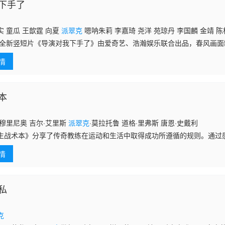
下手了
 童瓜 王歆霆 向夏
派翠克
嗯呐朱莉 李嘉琦 尧洋 苑琼丹 李国麟 金靖 陈
19全新竖短片《导演对我下手了》由爱奇艺、浩瀚娱乐联合出品，春风画
瓜等领衔主演。该片每集5分钟，以单元形式呈现，展现古装、武侠、都
情
本
穆里尼奥 吉尔·艾里斯
派翠克
·莫拉托鲁 道格·里弗斯 唐恩·史戴利
生战术本》分享了传奇教练在运动和生活中取得成功所遵循的规则。通过
露了他们个人生活和职业生涯中的关键时刻，这些时刻最终帮助他们形成
情
练包括洛
私
克