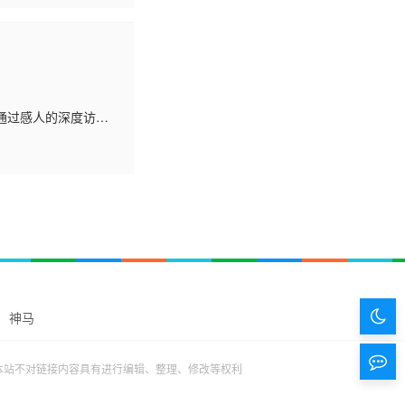
通过感人的深度访
们形成了自己的教练
吉尔·埃利斯（也是美
教练之一；塞雷娜·威
暗
神马
色
留
本站不对链接内容具有进行编辑、整理、修改等权利
模
言