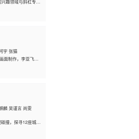
的兴趣领域与斜杠专业
柯宇 张猫
画面制作，李亚飞执
、都市、爱情、青春、
麒麟 吴谨言 尚雯
配碰撞，探寻12座城市
打卡城市又会碰撞出