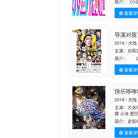
简介：
《小
介绍不藏私
历史片
查看详
导演对我
2019 / 大陆
主演：刘背实
简介：
20
导，刘背实
查看详
喜剧等32个
快乐哆唻
2018 / 大陆
主演：大张伟
婕 小冰 肥
简介：
走街
新标签，用
查看详
怎样的...