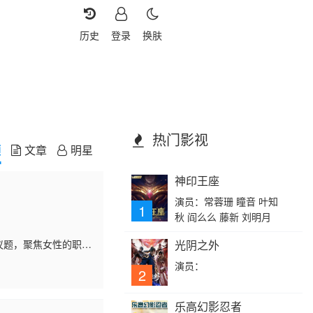
历史
登录
换肤
热门影视
频
文章
明星
神印王座
演员：常蓉珊 瞳音 叶知
1
秋 阎么么 藤新 刘明月
目议题，聚焦女性的职场
光阴之外
演员：
2
乐高幻影忍者