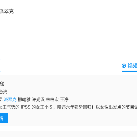
视
娣
国台湾
娣
派翠克
柳翰雅 许光汉 林柏宏 王净
女王气势的 IPSS 的女王小Ｓ，睽违六年强势回归！以女性出发点的节
。
情