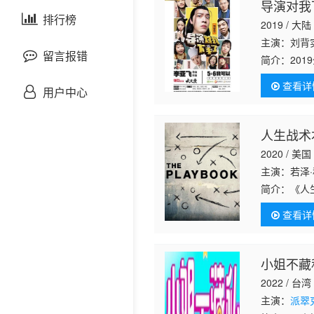
导演对我
剧情片
泰国剧
排行榜
欧美综艺
欧美动漫
2019 / 大陆
主演：刘背实
战争片
留言报错
简介：
20
刘背实、童
查看详
悬疑片
等32个爆笑
用户中心
犯罪片
人生战术
2020 / 美国
奇幻片
主演：若泽·
简介：
《人
邵氏电影
位教练都透
查看详
这些著名教
古装片
小姐不藏
灾难片
2022 / 台湾
记录片
主演：
派翠