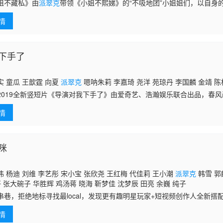
姐不藏私》由
派翠克
带领《小姐不熙娣》的“不吸地团”小姐姐们，以自身
口袋名单，展现私底下不为人知的一面，带来最趣味的流行资讯！
情
下手了
 童瓜 王歆霆 向夏
派翠克
嗯呐朱莉 李嘉琦 尧洋 苑琼丹 李国麟 金靖 陈
19全新竖短片《导演对我下手了》由爱奇艺、浩瀚娱乐联合出品，春风
、童瓜等领衔主演。该片每集5分钟，以单元形式呈现，展现古装、武侠
情
爆笑
咪
 杨迪 刘维 李艺彤 宋小宝 张欣尧 王红梅 代佳莉 王小潮
派翠克
韩雪 郭
仔 张大碗子 华胜辉 鸡汤蒋 晓海 靳梦佳 沈梦辰 田亮 余巍 纯子
串巷，拒绝地标寻找最local，发现更有趣明星玩家+短视频创作人全新搭
短视频刷出全民生活热情！城市发现与短视频创作如何结合？嘉宾组合和
情