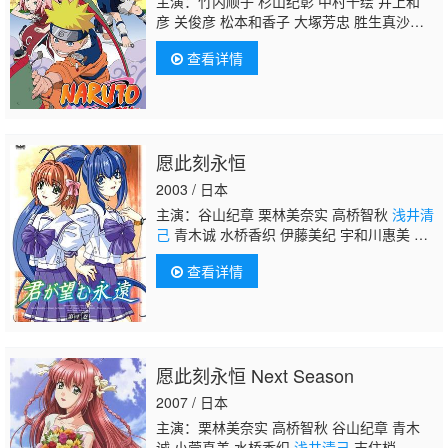
主演：竹内顺子 杉山纪彰 中村千绘 井上和
彦 关俊彦 松本和香子 大塚芳忠 胜生真沙
子 柴田秀胜 森久保祥太郎 伊藤健太郎 柚木凉
查看详情
香 小杉十郎太 增川洋一 远近孝一 田村由香
里 江原正士 水树奈奈 鸟海浩辅 川田绅司 落
合露美 大谷育江 重松朋 下屋则子 飞田展
男 石冢运升 浅野真由美 石田彰 加濑康之 朴
璐美 中田让治 保志总一朗 神奈延年 三木真一
愿此刻永恒
郎 中村大树 家中宏 福田信昭 楠大典 本田贵
子 平田广明 津田健次郎 坪井智浩 河野智
2003 / 日本
之 根本圭子 铃木琢磨 小林由美子 津田英
主演：谷山纪章 栗林美奈实 高桥智秋
浅井清
三 伊藤和晃
浅井清己
佐佐木望
己
青木诚 水桥香织 伊藤美纪 宇和川惠美 吉
住梢 川津泰彦
查看详情
愿此刻永恒 Next Season
2007 / 日本
主演：栗林美奈实 高桥智秋 谷山纪章 青木
诚 小菅真美 水桥香织
浅井清己
吉住梢