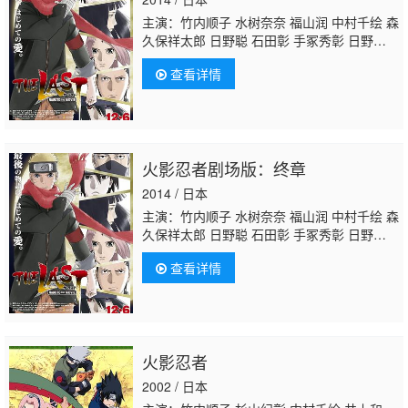
主演：竹内顺子 水树奈奈 福山润 中村千绘 森
久保祥太郎 日野聪 石田彰 手冢秀彰 日野由利
加 西村知道 江川央生 胜生真沙子 大谷育
查看详情
江 根本圭子 江原正士 关俊彦 伊藤健太郎 柚
木凉香 鸟海浩辅 增川洋一 津田英三
浅井清
己
落合露美 河野智之 坪井智浩 朝仓荣介 志
田有彩 洞内爱 齐藤贵美子 菊池心 桑原由
气 竹内荣治 高田里穗 桥爪爱 大桥卓弥 常田
火影忍者剧场版：终章
真太郎 堀内贤雄 佐佐木望 能登麻美子 杉山纪
彰 玄田哲章 井上和彦
2014 / 日本
主演：竹内顺子 水树奈奈 福山润 中村千绘 森
久保祥太郎 日野聪 石田彰 手冢秀彰 日野由利
加 西村知道 江川央生 胜生真沙子 大谷育
查看详情
江 根本圭子 江原正士 关俊彦 伊藤健太郎 柚
木凉香 鸟海浩辅 增川洋一 津田英三
浅井清
己
落合露美 河野智之 坪井智浩 朝仓荣介 志
田有彩 洞内爱 齐藤贵美子 菊池心 桑原由
气 竹内荣治 高田里穗 桥爪爱 大桥卓弥 常田
火影忍者
真太郎 堀内贤雄 佐佐木望 能登麻美子 杉山纪
彰 玄田哲章 井上和彦
2002 / 日本