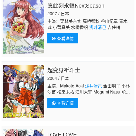
愿此刻永恒NextSeason
2007 / 日本
主演：栗林美奈实 高桥智秋 谷山纪章 青木
诚 小菅真美 水桥香织
浅井清己
吉住梢
查看详情
超变身祈斗士
2004 / 日本
主演：Makoto Aoki
浅井清己
金田朋子 小林
沙苗 松来未祐 浪川大辅 Megumi Nasu 能登
麻美子 大原沙耶香 清水香里 铃村健
查看详情
一 Mayumi Yoshida
LOVE LOVE