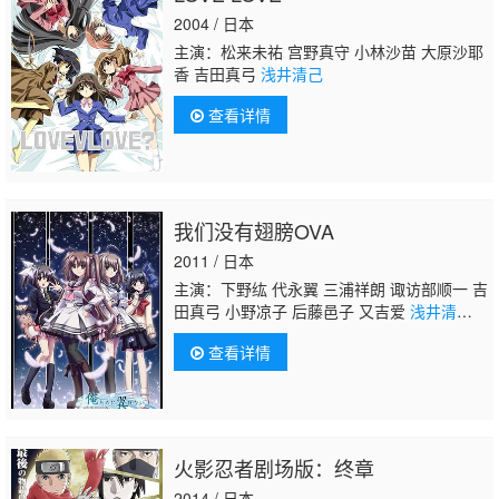
2004 / 日本
主演：松来未祐 宫野真守 小林沙苗 大原沙耶
香 吉田真弓
浅井清己
查看详情
我们没有翅膀OVA
2011 / 日本
主演：下野纮 代永翼 三浦祥朗 诹访部顺一 吉
田真弓 小野凉子 后藤邑子 又吉爱
浅井清
己
高桥智秋 中岛沙树 萩原惠美子 高口幸
查看详情
子 友永朱音 大津田裕美 青木沙耶香 日野
聪 荻原秀树 石川英郎
火影忍者剧场版：终章
2014 / 日本