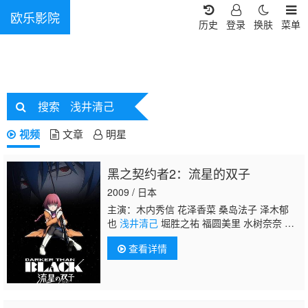
欧乐影院
历史
登录
换肤
菜单
搜索
浅井清己
视频
文章
明星
黑之契约者2：流星的双子
2009 / 日本
主演：木内秀信 花泽香菜 桑岛法子 泽木郁
也
浅井清己
堀胜之祐 福圆美里 水树奈奈 大
友龙三郎 三宅健太 斋贺光希 吉住梢 小室正
查看详情
幸 竹田雅则 真殿光昭 中田让治 本田贵子 松
风雅也 幸田夏穗 高平成美 真堂圭 楠大典 野
村胜人 林真里花 石川由依 坂卷亮祐 永田依
子 森谷里美 生天目仁美 上田祐司