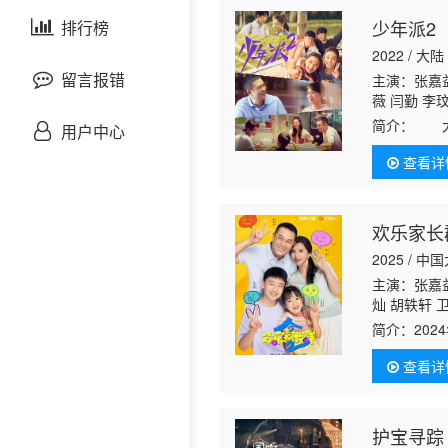
剧情片
少年派2
泰国剧
排行榜
欧美综艺
欧美动漫
2022 / 大陆
战争片
留言报错
主演：张嘉益
薇 闫勤 李
华 杜金泽 
悬疑片
简介：
大学
用户中心
轩 郑中玉 
行。林妙妙
查看详
林大为事业
犯罪片
奇幻片
欢乐家长
2025 / 中
邵氏电影
主演：张嘉益
灿 胡轶轩 
古装片
嘉 赵梓淇 
简介：
20
只好忙完工
查看详
为支持戴静
灾难片
记录片
护宝寻踪