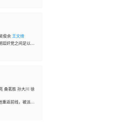
 吴俊余
王文绮
朝廷奸党之间足以倾
始了抗倭锄奸和保护族
亮 桑茗胜 孙大川 徐
他重返前线，被派往
奇功。在八路军团长