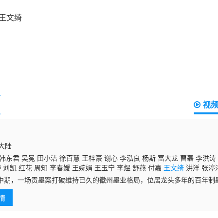
视
国大陆
韩东君 吴冕 田小洁 徐百慧 王梓豪 谢心 李泓良 杨斯 富大龙 曹磊 李洪涛
涛 刘凯 红花 周知 李春嫒 王婉娟 王玉宁 李煜 舒燕 付嘉
王文绮
洪洋 张渟
王学东 娜菲莎 瞿楚原
中期，一场贡墨案打破维持已久的徽州墨业格局，位居龙头多年的百年制
族。时光流转，八房幺女李祯（杨紫 饰）为解决生计毅然走上制墨之路
情
徽州墨业，