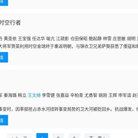
情
时空行者
 黄圣依 王宝强 任达华 喻亢 江疏影 仓田保昭 鲍起静 林雪 庄思敏 胡明
大将军贺英利用时空金球终于重返明朝，与锦衣卫兄弟萨獒获悉了倭寇和
谋，绵延400年的惊天危机一触即发。贺英也在红颜知己小美的帮助下开
情
军 秦海璐 韩立
王文绮
李雪健 张嘉益 辛柏青 尤勇智 姚刚 王辉 申军谊 赵
事变时，因率部抢占赤水河扭转事变局势的卫大河被贬回乡。抗战爆发，
共同组建的中条山游击纵队，面对各种势力的相互倾轧，卫大河依然屡建
情
党地下工作者