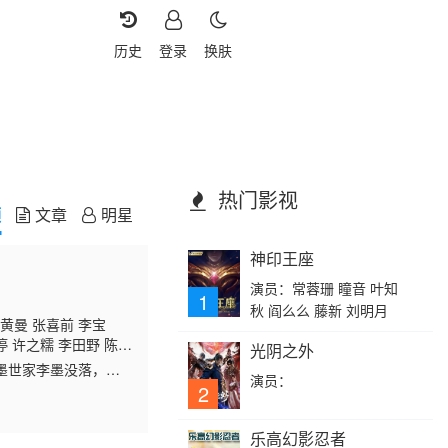
历史
登录
换肤
热门影视
频
文章
明星
神印王座
演员：常蓉珊 瞳音 叶知
1
秋 阎么么 藤新 刘明月
 黄曼 张喜前 李宝
渟 许之糯 李田野 陈伟
光阴之外
墨世家李墨没落，李
演员：
，凭借天资和努力惊艳
2
乐高幻影忍者