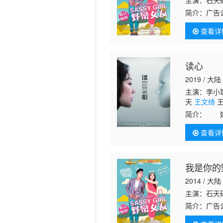
主演：石天硕
简介：
广告
却遭遇重大
查看详
读心
2019 / 大陆
主演：李小璐
天
王文绮
王
璇 卢雨洁 
简介：
姚遥
重是一名男
查看详
从而名声大
我是你的
2014 / 大陆
主演：石天硕
简介：
广告
却遭遇重大