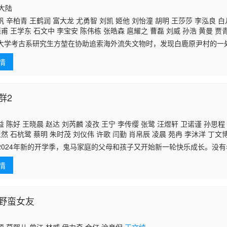
国大陆
 辛柏青 王鹤润 富大龙 尤勇智 刘凯 姬他 刘怡潼 胡明 王莎莎 李泓良 白
恒甫 王学东 石文中 李宝安 陈伟栋 张皓森 扈耀之 曹磊 刘威 孙浩 黄曼 贾
王文绮
大学考古系研究生方堃在协助追索海外流失文物时，发现白鹿原尹村的一
帝陵。导师昝茂昌带其前往白鹿原实地勘察，却意外献出生命。方堃带着
情
员。尹村未知
群2
 陈好 王晓晨 赵达 刘芮麟 凌孜 王宁 李传缨 张鹭 汪煜轩 卫诺谨 孙思程
卫然 石杭鹭 蔡明 朱时茂 刘仪伟 许歌 闫勤 肖帛辰 凌晨 苑冉 李沐洋 丁文
宗宇宸
王文绮
24年新的开学季，鬼马家庭的父母和孩子又开始新一轮快乐成长。没有
完工作忙管娃，果宁为竞选班长绞尽脑汁使出浑身解数，果宝又太佛系让
情
戴静工作
野蛮女友