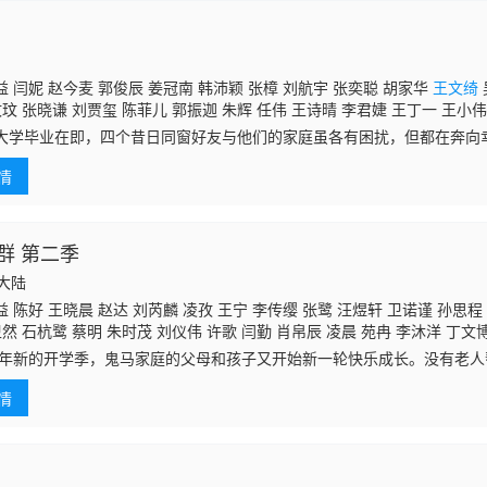
 闫妮 赵今麦 郭俊辰 姜冠南 韩沛颖 张樟 刘航宇 张奕聪 胡家华
王文绮
玟玟 张晓谦 刘贾玺 陈菲儿 郭振迦 朱辉 任伟 王诗晴 李君婕 王丁一 王小伟
王蓉 郝博 鞠牧锦 宋嘉 李世鹏 张伊君 邵老五 蔡冰雁 蒋林燕 王彬 马晓勇 
毕业在即，四个昔日同窗好友与他们的家庭虽各有困扰，但都在奔向
曾宥臻 李传缨 张雯 刘孜 黄曼 田小洁 杨旭
临近毕业，在留学与择业之间举棋不定，但在父母与朋友的陪伴下，她勇
情
升级，开启社区
群 第二季
国大陆
 陈好 王晓晨 赵达 刘芮麟 凌孜 王宁 李传缨 张鹭 汪煜轩 卫诺谨 孙思程
卫然 石杭鹭 蔡明 朱时茂 刘仪伟 许歌 闫勤 肖帛辰 凌晨 苑冉 李沐洋 丁文
宗宇宸
王文绮
24年新的开学季，鬼马家庭的父母和孩子又开始新一轮快乐成长。没有老
作忙管娃，果宁为竞选班长绞尽脑汁使出浑身解数，果宝又太佛系让父母
情
工作既要