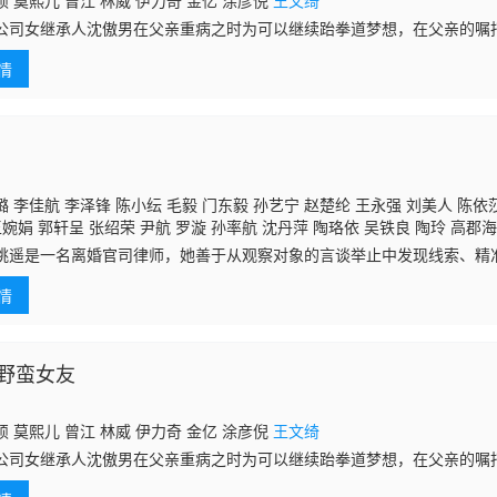
 莫熙儿 曾江 林威 伊力奇 金亿 涂彦倪
王文绮
公司女继承人沈傲男在父亲重病之时为可以继续跆拳道梦想，在父亲的嘱
信任危机；在不打不相识的下属云舒的帮助下，查明真相，最终收获事业
情
 李佳航 李泽锋 陈小纭 毛毅 门东毅 孙艺宁 赵楚纶 王永强 刘美人 陈依莎
婉娟 郭轩呈 张绍荣 尹航 罗漩 孙率航 沈丹萍 陶珞依 吴铁良 陶玲 高郡海
周帅 卓煜茜 颜一海
是一名离婚官司律师，她善于从观察对象的言谈举止中发现线索、精
护理，双眼洞察入微。姚遥靠着特殊的“读心”才能和庄重的帮助，解决了
情
起。本应
野蛮女友
 莫熙儿 曾江 林威 伊力奇 金亿 涂彦倪
王文绮
公司女继承人沈傲男在父亲重病之时为可以继续跆拳道梦想，在父亲的嘱
信任危机；在不打不相识的下属云舒的帮助下，查明真相，最终收获事业