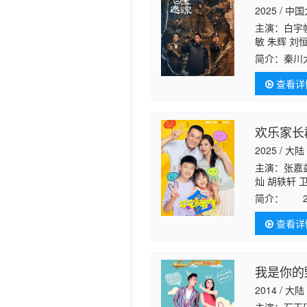
2025 / 中
历史片
主演：白宇帆
敏 朱辉 刘
鸣 谭希和
简介：
秦川
知的高等级
查看详
一名考古队
欢乐家长
2025 / 大陆
主演：张嘉益
灿 胡轶轩 
嘉 赵梓淇 
简介：
20
戴静只好忙
查看详
向上为支持
我是你的
2014 / 大陆