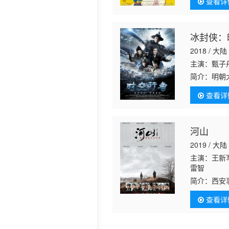
查看详
冰封侠：
2018 / 大陆
主演：甄子丹
简介：
明朝
覆皇权的密
查看详
人的战斗。
河山
2019 / 大陆
主演：王新
雷智
简介：
西安
由国共两党
查看详
高晓山、我