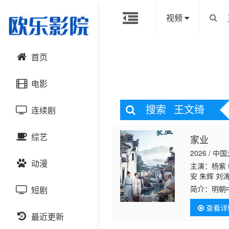
视频
首页
电影
搜索
王文绮
连续剧
动作片
综艺
家业
喜剧片
国产剧
2026 / 中
动漫
爱情片
港台剧
主演：杨紫 
大陆综艺
安 朱辉 刘
栋 刘恒甫 
简介：
明朝
短剧
科幻片
日韩剧
日韩综艺
国产动漫
墨八房被除
查看详
沉寂已久的
恐怖片
最近更新
欧美剧
港台综艺
日韩动漫