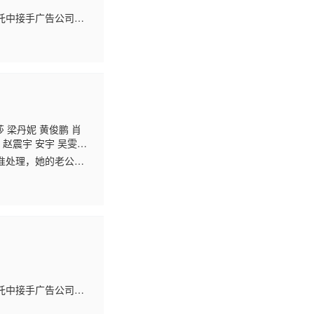
托中接手广告公司，
与爱情的故事。
 梁丹妮 黄俊鹏 肖
 赵震宇 安宇 吴雯
准处理，她的老公庄
很多棘手的离婚案子，
托中接手广告公司，
与爱情的故事。