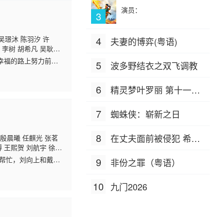
演员：
3
吴璟沐 陈羽汐 许
4
夫妻的博弈(粤语)
 李树 胡希凡 吴耿
张素丽 乔晟一 吕沅
幸福的路上努力前
5
波多野结衣之双飞调教
往直前，收获满满。
6
精灵梦叶罗丽 第十一季
（下）
7
蜘蛛侠：崭新之日
8
在丈夫面前被侵犯 希岛
 殷晨曦 任麒光 张茗
博 王熙贺 刘航宇 徐梓
爱理 IPZ-505
人帮忙，刘向上和戴静
9
非份之罪（粤语）
恨铁不成钢，刘向上
10
九门2026