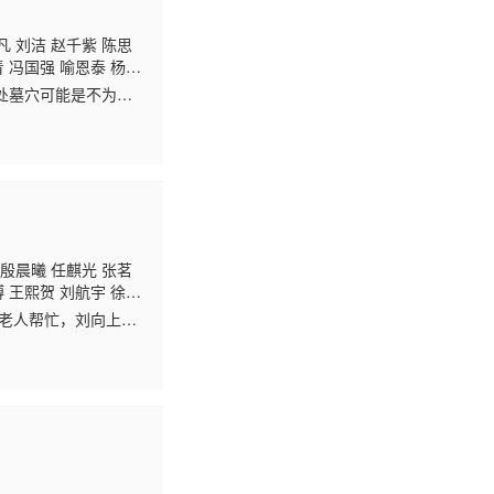
凡 刘洁 赵千紫 陈思
青 冯国强 喻恩泰 杨新
处墓穴可能是不为人
导师的遗愿，成长为
 殷晨曦 任麒光 张茗
博 王熙贺 刘航宇 徐梓
老人帮忙，刘向上和
父母恨铁不成钢，刘