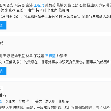
 郭晋安 佘诗曼 秦沛
王祖蓝
关菊英 陈敏之 黎诺懿 石修 陈山聪 方伊琪 
慕莲 朱咪咪 麦长青 唐华 韩马利 李家声 戴耀明
（汪明荃 饰）、阿凤和阿娇是上海有名的“三朵金花”。金燕与生意商人龙
，岂料这时龙哥被人污蔑为汉奸，判了死罪。金燕回到乡产下儿子，然后
情
料日
码
 王源 易烊千玺 林墨 丁程鑫
王祖蓝
钟镇涛
安（王俊凯 饰）的父母在一场意外事故中双双身负重伤，而事故的起因
丝万缕的关联。为了查清事件的真相，独立坚强的夏常安独自展开了调查
情
贤高
计
国香港
蓝
李亚男 曾展望 叶蒨文 洪天明 蒋祖曼
並非人生的終點，而是另一段旅程的開始。為迎接這個新階段，除了財務