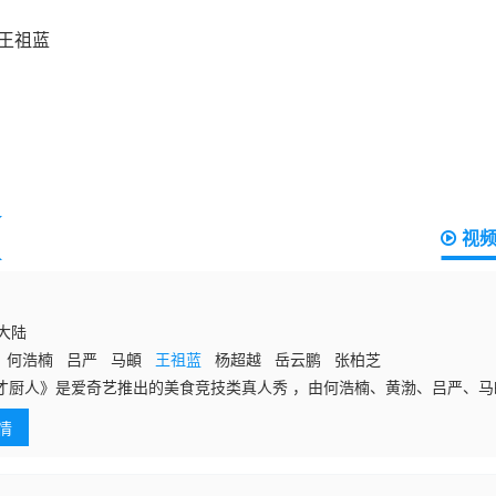
视
国大陆
 何浩楠 吕严 马頔
王祖蓝
杨超越 岳云鹏 张柏芝
才厨人》是爱奇艺推出的美食竞技类真人秀 ，由何浩楠、黄渤、吕严、
情