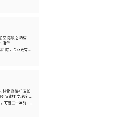
夫婦，聯同曾展望、
明荃 陈敏之 黎诺
琪 唐华
哥相恋，金燕更有了
独自回城继续她的演
永 林雪 黎耀祥 麦长
颐 阮兆祥 麦玲玲 张
弟，可是三十年前，保
后当做生意破产的吴