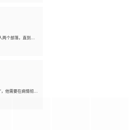
人两个部落，直到某
了21世纪。新年伊
”，他需要在病情彻底
勇气，提出一个遗愿：