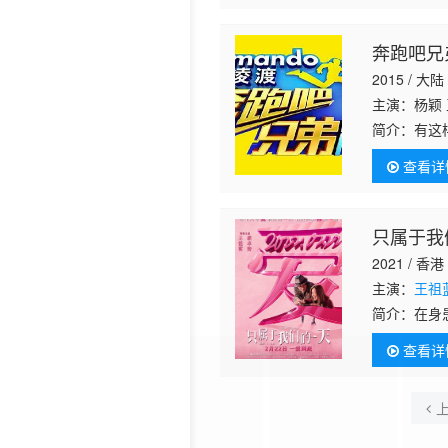
奔跑吧兄
2015 / 大陆
主演：杨颖 
简介：
有这
天黑虎挑起
查看详
始，脱胎自
只属于我
2021 / 香港
主演：
王祖
简介：
在身
恶化前收集
查看详
“给我一