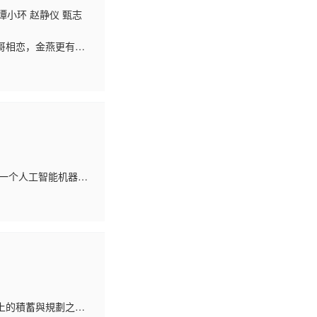
谭小环 赵静仪 甄志
哥相恋，金燕更有了
独自回城继续她的演
和一个人工智能机器人
。 一次偶然中，夏
上的積蓄與規劃之