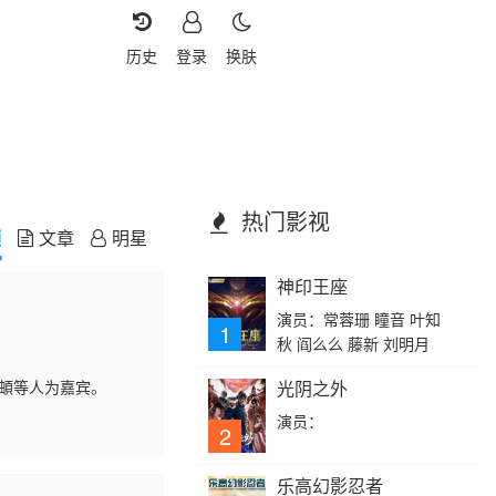
历史
登录
换肤
热门影视
频
文章
明星
神印王座
演员：常蓉珊 瞳音 叶知
1
秋 阎么么 藤新 刘明月
马頔等人为嘉宾。
光阴之外
演员：
2
乐高幻影忍者