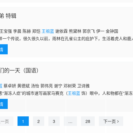
弟 特辑
王宝强 李晨 陈赫 郑恺
王祖蓝
谢依霖 熊黛林 郭京飞 伊一 金钟国
样一个传说，很久很久以前，雨林在孔雀公主的庇护下，生活着虎人和鹿
战争。惨烈的搏杀过后，虎人落败，黑虎死亡，但他的仇恨却穿越时空来到
情
韩国《
们的一天（国语）
蓝
蔡卓妍 黄德斌 汤怡 郭伟亮 谢宁 邓树荣 卫诗雅
患“渐冻人症”的城市速写画家马赛克（
王祖蓝
饰）眼中，人和物都在“渐冻
一些快乐的回忆，自小暗恋小学同学神仙鱼（蔡卓妍 饰）的他终于拿出
情
上一页
1
2
3
…
28
下一页