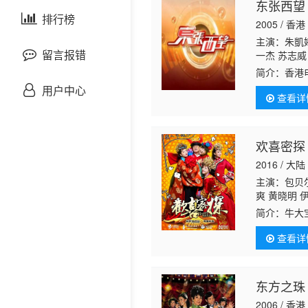
东张西望
剧情片
泰国剧
排行榜
欧美综艺
欧美动漫
2005 / 香港
主演：朱凱婷
战争片
留言报错
一杰 苏志威
简介：
香港
悬疑片
用户中心
查看详
犯罪片
欢喜密探
奇幻片
2016 / 大陆
主演：包贝尔
邵氏电影
爽 黄晓明 
康 沈腾 孙
简介：
牛大
古装片
坤 袁成杰 
到却在误打
畅 常远 木
查看详
员，而洪帮
灾难片
东方之珠
记录片
2006 / 香港