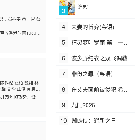
演员：
3
乐 邓萃雯 蔡一智 蔡
4
夫妻的博弈(粤语)
五香港时间1930-
5
精灵梦叶罗丽 第十一季
（下）
6
波多野结衣之双飞调教
7
非份之罪（粤语）
陈作深 德柏 魏翔 林
8
在丈夫面前被侵犯 希岛
梓骁 艾伦 焦俊艳 袁文
马浴柯 易小星 雪村 刘
展开热烈的攻势，没想
爱理 IPZ-505
姗 翟天临 俞灏明 舒
玉娥原来是洪帮成
9
九门2026
10
蜘蛛侠：崭新之日