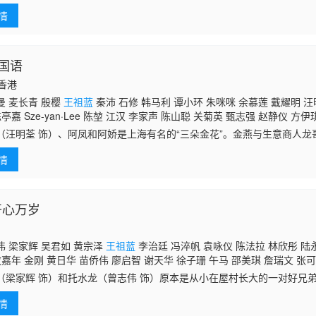
注身心健康。提前準備，方能讓退休後的生活更自在。由王祖藍、李亞男
情
CP，走訪香港
国语
国香港
曼 麦长青 殷樱
王祖蓝
秦沛 石修 韩马利 谭小环 朱咪咪 余慕莲 戴耀明 汪
亭嘉 Sze-yan·Lee 陈堃 江汉 李家声 陈山聪 关菊英 甄志强 赵静仪 方伊
（汪明荃 饰）、阿凤和阿娇是上海有名的“三朵金花”。金燕与生意商人龙
，岂料这时龙哥被人污蔑为汉奸，判了死罪。金燕回到乡产下儿子，然后
情
料日
开心万岁
 梁家辉 吴君如 黄宗泽
王祖蓝
李治廷 冯淬帆 袁咏仪 陈法拉 林欣彤 陆
敖嘉年 金刚 黄日华 苗侨伟 廖启智 谢天华 徐子珊 午马 邵美琪 詹瑞文 张可
 田启文 商天娥 吴卓羲 吕慧仪 汤盈盈 郑欣宜 八两金
（梁家辉 饰）和托水龙（曾志伟 饰）原本是从小在屋村长大的一对好兄
善款的托水龙却在筹款夜监守自盗，从此便杳无音信。时光荏苒，三十年
情
的回