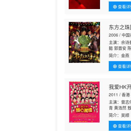
外，也要關
查看详
葉蒨文這對
东方之珠
2006 / 中
主演：佘诗
懿 郭晋安 陈
简介：
金燕
龙哥的孩子
查看详
艺生涯。岂
我爱HK
2011 / 香港
主演：曾志伟
青 黄浩然 
坚庭 谭耀文
简介：
吴顺
管街坊所筹
查看详
顺托家带口