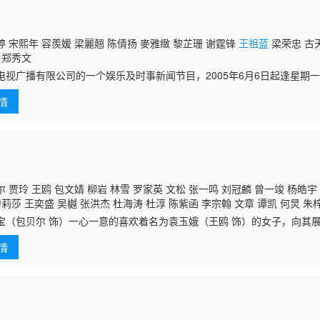
 宋熙年 容羨媛 梁麗翹 陈倩扬 麥雅緻 黎芷珊 谢霆锋
王祖蓝
梁荣忠 古天
 郑秀文
电视广播有限公司的一个娱乐及时事新闻节目，2005年6月6日起逢星期一至
2000在翡翠台播出，并于 提供节目重温（集数上传后一个月后会删除）。
情
 贾玲 王鸥 包文婧 柳岩 林雪 罗家英 文松 张一鸣 刘冠麟 曾一竣 杨皓宇 
伊莉莎 王奕盛 吴樾 张洪杰 杜海涛 杜淳 陈紫函 李宗翰 文章 谭凯 何炅 朱
坚 白客 海陆 刘欢 张歆艺 李菲儿
王祖蓝
张大大 郭京飞 肖旭 曹胤 张学恒 
宝（包贝尔 饰）一心一意的喜欢着名为袁玉娥（王鸥 饰）的女子，向其
颜丹晨 蒋欣 曹炳琨 朱亚文 潘霜霜 李菁 曾舜晞 潘斌龙 赵丽颖 栾元晖 杨子
误撞之中成为了京师总驿站皇华驿中的一员，之后，牛大宝震惊的发现袁
幡龙 唐奕霖 何佳怡 王鹏翔 迟媛媛 董立
情
正是皇