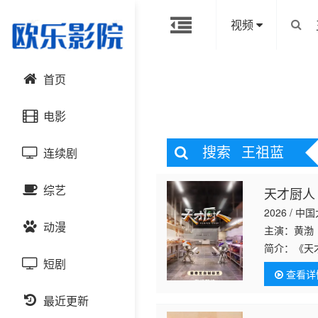
视频
首页
电影
搜索
王祖蓝
连续剧
动作片
综艺
天才厨人
喜剧片
国产剧
2026 / 中
动漫
爱情片
港台剧
主演：黄渤
大陆综艺
简介：
《天
短剧
科幻片
日韩剧
日韩综艺
国产动漫
查看详
恐怖片
最近更新
欧美剧
港台综艺
日韩动漫