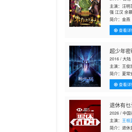
主演：汪明荃
历史片
强 江汉 余
简介：
金燕
龙哥的孩子
查看详
艺生涯。岂
超少年密
2016 / 大陆
主演：王俊凯
简介：
夏常
AI有着千
查看详
常安得知育
退休有乜
2026 / 中
主演：
王祖
简介：
退休