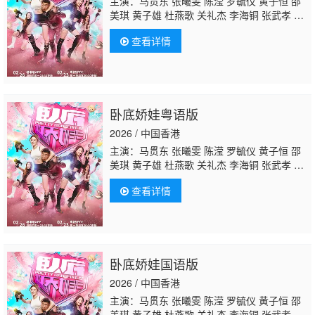
主演：马贯东 张曦雯 陈滢 罗毓仪 黄子恒 邵
美琪 黄子雄 杜燕歌 关礼杰 李海铜 张武孝
白
彪
韦家雄 涂毓麟 关曜儁 吴子冲 钟柔美 刘展
查看详情
霆 潘芳芳 邓永健 邬嘉骏 梁荺苓 庄易羚 姚宏
远 刘嘉琪 林浩文 王致迪 洪曼芹 叶凯茵 彭怀
安 潘志文 李家鼎 王绮琴 苏恩磁 周百恩 谢采
芝 林夕童
卧底娇娃粤语版
2026 / 中国香港
主演：马贯东 张曦雯 陈滢 罗毓仪 黄子恒 邵
美琪 黄子雄 杜燕歌 关礼杰 李海铜 张武孝
白
彪
韦家雄 涂毓麟 关曜儁 吴子冲 钟柔美 刘展
查看详情
霆 潘芳芳 邓永健 邬嘉骏 梁荺苓 庄易羚 姚宏
远 刘嘉琪 林浩文 王致迪 洪曼芹 叶凯茵 彭怀
安 潘志文 李家鼎 王绮琴 苏恩磁 周百恩 谢采
芝 林夕童
卧底娇娃国语版
2026 / 中国香港
主演：马贯东 张曦雯 陈滢 罗毓仪 黄子恒 邵
美琪 黄子雄 杜燕歌 关礼杰 李海铜 张武孝
白