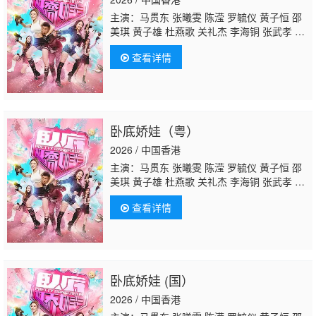
主演：马贯东 张曦雯 陈滢 罗毓仪 黄子恒 邵
美琪 黄子雄 杜燕歌 关礼杰 李海铜 张武孝
白
彪
韦家雄 涂毓麟 关曜儁 吴子冲 钟柔美 刘展
查看详情
霆 潘芳芳 邓永健 邬嘉骏 梁荺苓 庄易羚 姚宏
远 刘嘉琪 林浩文 王致迪 洪曼芹 叶凯茵 彭怀
安 潘志文 李家鼎 王绮琴 苏恩磁 周百恩 谢采
芝 林夕童
卧底娇娃（粤）
2026 / 中国香港
主演：马贯东 张曦雯 陈滢 罗毓仪 黄子恒 邵
美琪 黄子雄 杜燕歌 关礼杰 李海铜 张武孝
白
彪
韦家雄 涂毓麟 关曜儁 吴子冲 钟柔美 刘展
查看详情
霆 潘芳芳 邓永健 邬嘉骏 梁荺苓 庄易羚 姚宏
远 刘嘉琪 林浩文 王致迪 洪曼芹 叶凯茵 彭怀
安 潘志文 李家鼎 王绮琴 苏恩磁 周百恩 谢采
芝 林夕童
卧底娇娃 (国）
2026 / 中国香港