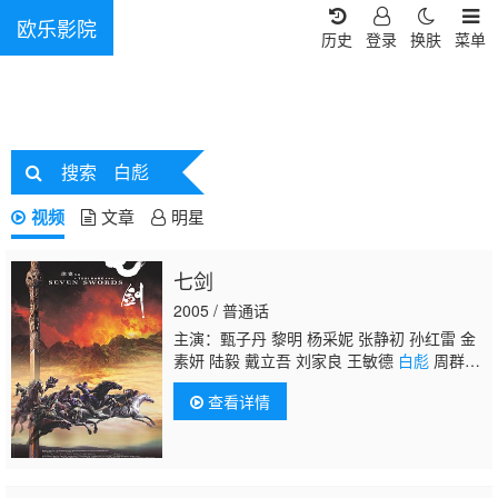
欧乐影院
历史
登录
换肤
菜单
搜索
白彪
视频
文章
明星
七剑
2005 / 普通话
主演：甄子丹 黎明 杨采妮 张静初 孙红雷 金
素妍 陆毅 戴立吾 刘家良 王敏德
白彪
周群
达 马精武 胡明
查看详情