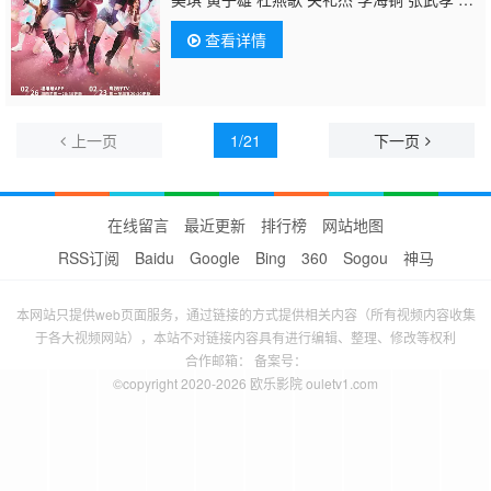
彪
韦家雄 涂毓麟 关曜儁 吴子冲 钟柔美 刘展
查看详情
霆 潘芳芳 邓永健 邬嘉骏 梁荺苓 庄易羚 姚宏
远 刘嘉琪 林浩文 王致迪 洪曼芹 叶凯茵 彭怀
安 潘志文 李家鼎 王绮琴 苏恩磁 周百恩 谢采
芝 林夕童
上一页
1/21
下一页
在线留言
最近更新
排行榜
网站地图
RSS订阅
Baidu
Google
Bing
360
Sogou
神马
本网站只提供web页面服务，通过链接的方式提供相关内容（所有视频内容收集
于各大视频网站），本站不对链接内容具有进行编辑、整理、修改等权利
合作邮箱： 备案号：
©copyright 2020-2026 欧乐影院 ouletv1.com