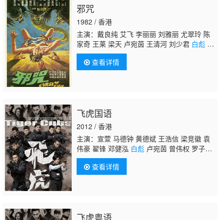
邪咒
1982 / 香港
主演：戴良纯 艾飞 李丽丽 刘雅丽 尤翠玲 陈
家奇 王莱 梁天 卢宛茵 王清河 刘少君
白彪
钱
似莺 葛萍 吕红 谈瑛 俞文华
查看详情
飞虎国语
2012 / 香港
主演：宣萱 马德钟 黄德斌 王浩信 梁竞徽 袁
伟豪 翟锋 邓健泓
白彪
卢宛茵 曾伟权 罗子
溢 黄智雯 马国明 唐诗咏 林嘉华 贾晓晨 苟芸
查看详情
慧 陈自瑶
飞虎粤语