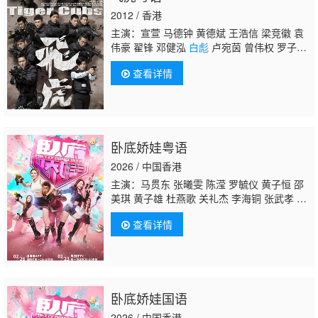
2012 / 香港
主演：宣萱 马德钟 黄德斌 王浩信 梁竞徽 袁
伟豪 翟锋 邓健泓
白彪
卢宛茵 曾伟权 罗子
溢 黄智雯 马国明 唐诗咏 林嘉华 贾晓晨 苟芸
查看详情
慧 陈自瑶
卧底娇娃粤语
2026 / 中国香港
主演：马贯东 张曦雯 陈滢 罗毓仪 黄子恒 邵
美琪 黄子雄 杜燕歌 关礼杰 李海铜 张武孝
白
彪
韦家雄 涂毓麟 关曜儁 吴子冲 钟柔美 刘展
查看详情
霆 潘芳芳 邓永健 邬嘉骏 梁荺苓 庄易羚 姚宏
远 刘嘉琪 林浩文 王致迪 洪曼芹 叶凯茵 彭怀
安 潘志文 李家鼎 王绮琴 苏恩磁 周百恩 谢采
芝 林夕童
卧底娇娃国语
2026 / 中国香港