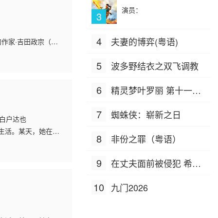
演员：
3
4
夫妻的博弈(粤语)
的作家·吉田政宗（中
是在逃避心理下，与在
5
波多野结衣之双飞调教
6
精灵梦叶罗丽 第十一季
（下）
7
蜘蛛侠：崭新之日
 白户达也
生活。某天，她在打
8
非份之罪（粤语）
异性一向不擅长的
人开始同住一个房
恋爱或欲望的感觉。
9
在丈夫面前被侵犯 希岛
成长与勇气。 本剧
爱理 IPZ-505
10
九门2026