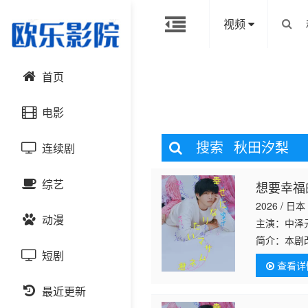
视频
首页
电影
搜索
秋田汐梨
连续剧
动作片
综艺
想要幸福
喜剧片
国产剧
2026 / 日本
动漫
爱情片
港台剧
主演：中
大陆综艺
简介：
本剧
泽元纪 饰
短剧
科幻片
日韩剧
日韩综艺
国产动漫
查看详
拼桌酒吧
恐怖片
最近更新
欧美剧
港台综艺
日韩动漫