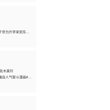
千奈为升学来到东
美食的乐趣。
佐佐木美玲
改编自人气智斗漫画#狂
学园1年前所发生的