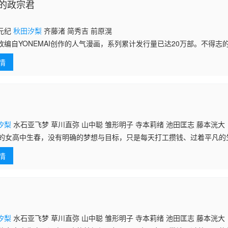
的政宗君
元纪
秋田汐梨
齐藤渚 简秀吉 前原滉
改编自YONEMAI创作的人气漫画，系列累计发行量已达20万部。不得志
）误以为自己与交往了10年的恋人桃香的关系即将走到被甩的“尽头”，于
情
汐梨
水石亚飞梦 草川直弥 山中聪 雏形明子 寺本莉绪 池田匡志 藤本洸大
岁的女高中生春，没有明确的梦想与目标，只是每天打工攒钱、过着平凡的
见了一位来访的男生理央——他外表温柔，却坦白自己是同性恋。明明对
情
为何被理央深深吸引，甚至一时冲动离家出走，前往他所在的合租屋。两
间会一起睡在同一张床上，也会有亲密的接触，但理央始终无法对春产生
又微妙的关系中，春渐渐学会面对自己的心意，也在同居生活中找到了
葉優雨的同名原著漫画。
6
汐梨
水石亚飞梦 草川直弥 山中聪 雏形明子 寺本莉绪 池田匡志 藤本洸大