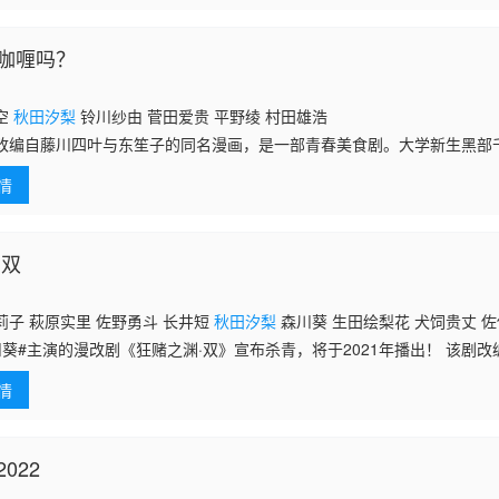
咖喱吗？
空
秋田汐梨
铃川纱由 菅田爱贵 平野绫 村田雄浩
改编自藤川四叶与东笙子的同名漫画，是一部青春美食剧。大学新生黑部
狂热爱好者远藤夏美相遇。两人一同在现实中的名店品尝咖喱，尽情享受
情
·双
莉子 萩原实里 佐野勇斗 长井短
秋田汐梨
森川葵 生田绘梨花 犬饲贵丈 
川葵#主演的漫改剧《狂赌之渊·双》宣布杀青，将于2021年播出！ 该剧
同名衍生作品，以早乙女芽亚里为主角，讲述在蛇喰梦子转学到私立百花王
情
022