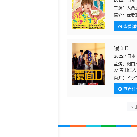
主演：大西
简介：
优柔
（
秋田汐梨
查看详
饰）容貌端
覆面D
2022 / 日本
主演：関口
爱 吉田仁人
简介：
ドラ
クラスを受
查看详
は貧困に苦