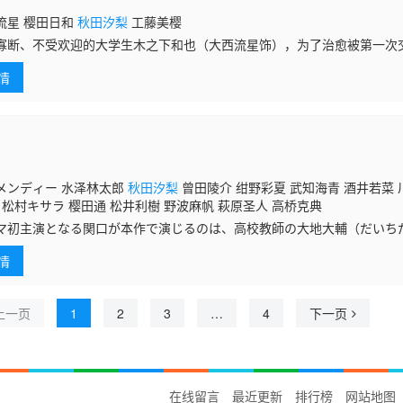
流星 樱田日和
秋田汐梨
工藤美樱
寡断、不受欢迎的大学生木之下和也（大西流星饰），为了治愈被第一次
饰）迅速甩了的心灵创伤，半是赌气地申请了出租女友。出现的租借女友
情
庄，举止
メンディー 水泽林太郎
秋田汐梨
曾田陵介 绀野彩夏 武知海青 酒井若菜 
 松村キサラ 樱田通 松井利樹 野波麻帆 萩原圣人 高桥克典
マ初主演となる関口が本作で演じるのは、高校教師の大地大輔（だいち
け持った生徒が自殺した過去を持つ大輔は、それから3年後に新たな高
情
しむ家
上一页
1
2
3
…
4
下一页
在线留言
最近更新
排行榜
网站地图