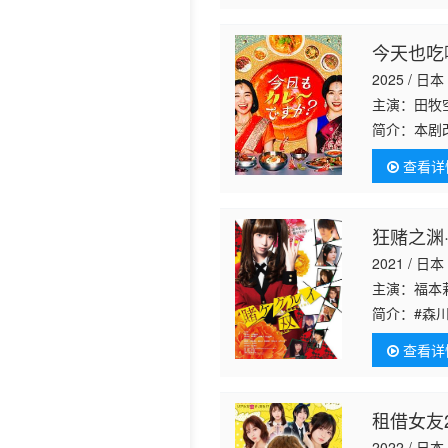
今天也吃
2025 / 日本
主演：田牧
简介：
本剧
京，与咖喱
查看详
狂赌之渊
2021 / 日本
主演：福本
简介：
#森
赌之渊#的
查看详
事，
租借女友2
2022 / 日本