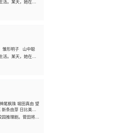
生活。某天，她在打
异性一向不擅长的
 雏形明子 山中聪
生活。某天，她在打
异性一向不擅长的
人开始同住一个房
恋爱或欲望的感觉。
长与勇气。 本剧改编
神尾枫珠 堀田真由 望
 新条由芽 日比美
悠希
校园推理剧。菅田将晖