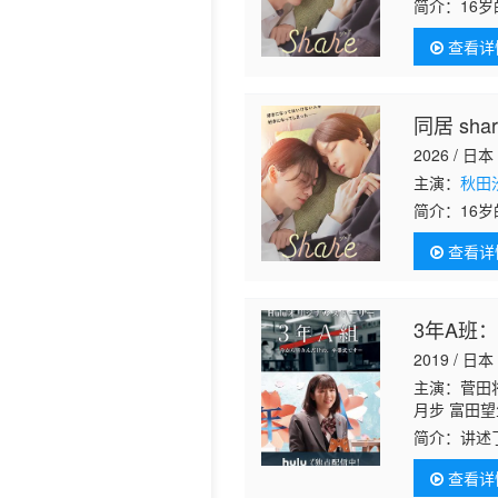
简介：
16
工的店里遇
历史片
查看详
春，却不知
同居 shar
2026 / 日本
主演：
秋田
简介：
16
工的店里遇
查看详
春，却不知
间，彼此之
在这种复杂
自三つ葉優
3年A班
2019 / 日本
主演：菅田将
月步 富田望
思 三船海斗
简介：
讲述
饰演柊一颯
查看详