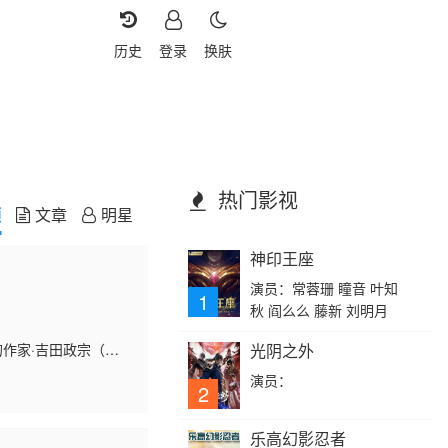
历史
登录
换肤
热门影视
频
文章
明星
神印王座
演员：常蓉珊 瞳音 叶知
1
秋 阎么么 藤新 刘明月
的作家·吉田政宗（中
光阴之外
是在逃避心理下，与在
演员：
2
乐高幻影忍者