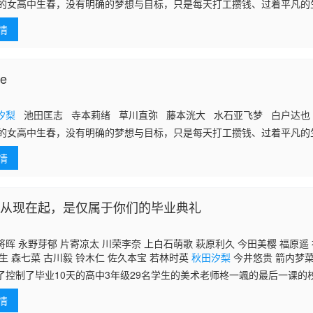
岁的女高中生春，没有明确的梦想与目标，只是每天打工攒钱、过着平凡的
见了一位来访的男生理央——他外表温柔，却坦白自己是同性恋。明明对
情
为何被理央深
e
汐梨
池田匡志 寺本莉绪 草川直弥 藤本洸大 水石亚飞梦 白户达也
岁的女高中生春，没有明确的梦想与目标，只是每天打工攒钱、过着平凡的
见了一位来访的男生理央——他外表温柔，却坦白自己是同性恋。明明对
情
为何被理央深深吸引，甚至一时冲动离家出走，前往他所在的合租屋。两
间会一起睡在同一张床上，也会有亲密的接触，但理央始终无法对春产生
又微妙的关系中，春渐渐学会面对自己的心意，也在同居生活中找到了成
雨的同名原著漫画。
：从现在起，是仅属于你们的毕业典礼
晖 永野芽郁 片寄凉太 川荣李奈 上白石萌歌 萩原利久 今田美樱 福原遥 
生 森七菜 古川毅 铃木仁 佐久本宝 若林时英
秋田汐梨
今井悠贵 箭内梦菜
 横田真悠 大原优乃 森山瑛 山田姫奈 西本银二郎 飛田光里 若林薰 高尾
了控制了毕业10天的高中3年级29名学生的美术老师柊一颯的最后一课的
，永野芽郁饰演因某件事而封闭内心的女学生茅野樱。
情