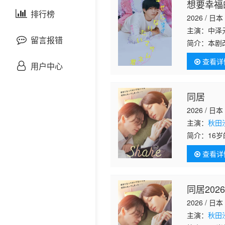
想要幸福
剧情片
泰国剧
排行榜
欧美综艺
欧美动漫
2026 / 日本
主演：中泽
战争片
留言报错
简介：
本剧
泽元纪 饰
查看详
悬疑片
拼桌酒吧
用户中心
犯罪片
同居
2026 / 日本
奇幻片
主演：
秋田
简介：
16
邵氏电影
工的店里遇
查看详
春，却不知
古装片
间，彼此之
在这种复杂
改编自三つ
同居202
灾难片
2026 / 日本
记录片
主演：
秋田