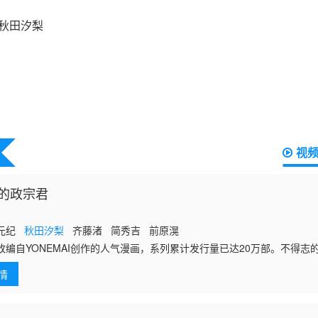
视
的政宗君
泽元纪
秋田汐梨
齐藤渚 简秀吉 前原滉
改编自YONEMAI创作的人气漫画，系列累计发行量已达20万部。不得志
）误以为自己与交往了10年的恋人桃香的关系即将走到被甩的“尽头”，于
情