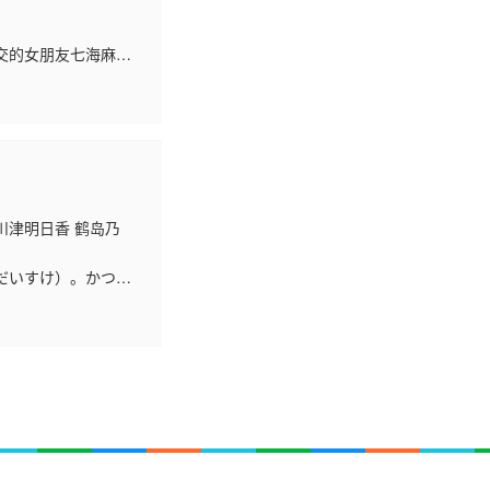
交的女朋友七海麻美
水原千鹤（樱田日和
川津明日香 鹤岛乃
だいすけ）。かつて
校に赴任するが、そこ