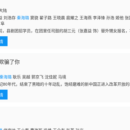
国大陆
益 刘浩存
秦海璐
窦骁 翟子路 王晓晨 扈耀之 王海燕 李泽锋 孙浩 姬他 张
苗阜
前，县剧团招学员，在团里任司鼓的胡三元（张嘉益 饰）替外甥女报名
 饰）从家乡带出来学唱秦腔。因胡三元造成的事故，易秦娥受到影响，
情
借刻苦的劲
欺骗了你
秦海璐
耿乐 吴越 郭京飞 沈佳妮 马境
世纪80年代，结束了黑暗的十年动乱，饱经磨难的新中国正进入改革开放的新
学毕业生的黎阳（陆毅 饰），出身背景底层平民家庭的他对未来出满期
情