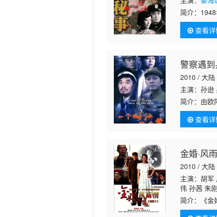
主演：
秦海
简介：
19
历史片
情人——名
查看详
的哑巴女佣
警察遇到
2010 / 大陆
主演：孙逊 
简介：
由欧
察遇到兵》
查看详
女，为了妻
金婚·风
2010 / 大陆
主演：胡军 
伟 孙茜 朱
辉 曹卫宇 
简介：
《金
军 饰）邂