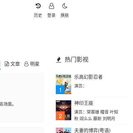
历史
登录
换肤
热门影视
频
文章
明星
乐高幻影忍者
演员：
1
神印王座
情名场面。
演员：常蓉珊 瞳音 叶知
2
秋 阎么么 藤新 刘明月
夫妻的博弈(粤语)