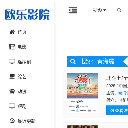
视频
首页
电影
搜索
秦海璐
连续剧
动作片
综艺
北斗七行
喜剧片
国产剧
2025 / 中
动漫
爱情片
港台剧
主演：
秦海
大陆综艺
简介：
《花
短剧
科幻片
日韩剧
日韩综艺
国产动漫
查看详
恐怖片
最近更新
欧美剧
港台综艺
日韩动漫