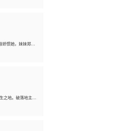
母娇惯她，妹妹郑秀
考场，因为给姐姐递
发生之地。破落地主戴
大户单家那个患有麻风