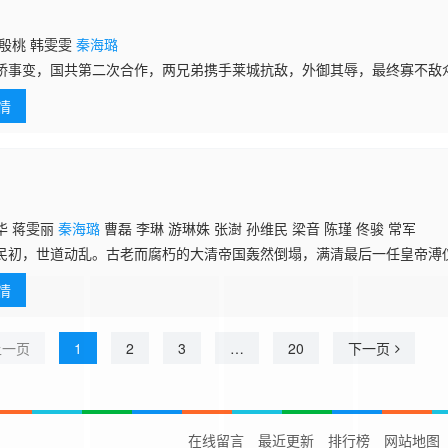
 殷桃 韩雯雯
秦海璐
桥事变，国共第二次合作，两兄弟携手莱城抗敌，外御其辱，最终寡不敌
兄弟团结国共两派人士，努力将死境转化为生的希望。越狱成功，弟弟李
情
民党的军
华 蒋雯丽
秦海璐
曹磊 李琳 游琳姝 张澍 孙维民 梁音 陈瑾 佟骏 常军
民初，世道动乱。古老而腐朽的大清帝国轰然倒塌，满清最后一任皇帝溥
属的人生发生了翻天覆地的变化。这位皇帝在风云变幻的当下，分别娶了
情
璐
上一页
1
2
3
…
20
下一页
在线留言
最近更新
排行榜
网站地图