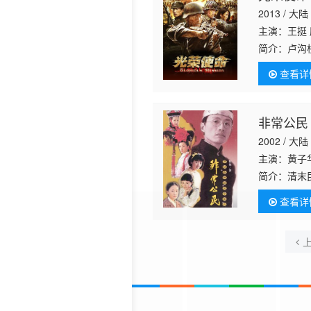
2013 / 大陆
主演：王挺
简介：
卢沟
战俘营里两
查看详
振武成为国
非常公民
2002 / 大陆
主演：黄子
简介：
清末
所有子民臣
查看详
文绣（
秦海