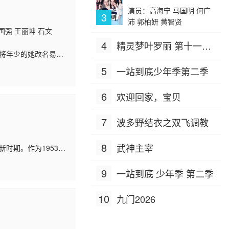
演员：高海宁 马国明 何广
3
沛 郭柏妍 黄智贤
国强 王丽坤 石文
4
精灵梦叶罗丽 第十一季
，将年少的她改名易秦
（下）
学习秦腔之路屡遭波
5
一站到底少年季第二季
6
欢迎回家，宝贝
7
波多野结衣之双飞调教
8
武神主宰
时期。作为1953年
望，但是毫无背景的他
9
一站到底 少年季 第二季
10
九门2026