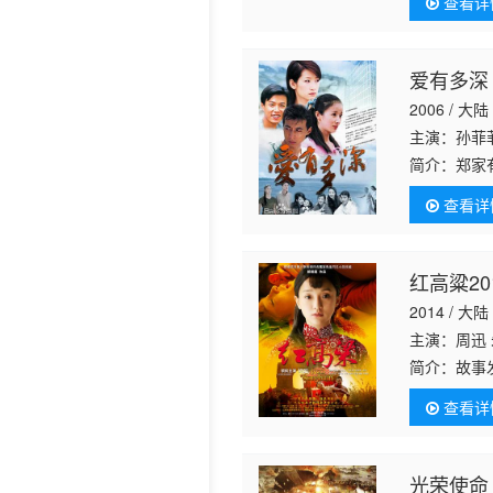
查看详
不
爱有多深
2006 / 大陆
主演：孙菲
简介：
郑家
也处处让她
查看详
条子，郑秀
红高粱20
2014 / 大陆
主演：周迅
简介：
故事
老三（韩童
查看详
病的儿子为
光荣使命