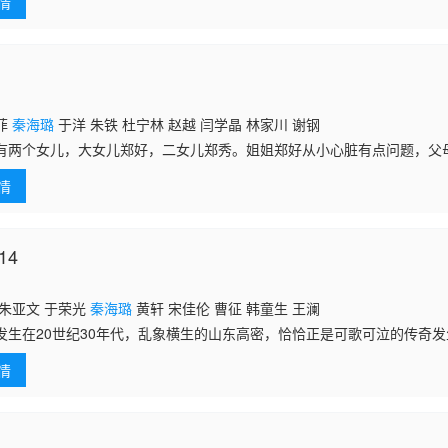
情
菲
秦海璐
于洋 朱铁 杜宁林 赵越 闫学晶 林家川 谢钢
有两个女儿，大女儿郑好，二女儿郑秀。姐姐郑好从小心脏有点问题，父
三分，因此养成了她任性而又霸道的个性，高考来临了，姐妹两个在同一
情
被清出考
14
 朱亚文 于荣光
秦海璐
黄轩 宋佳伦 曹征 韩童生 王澜
发生在20世纪30年代，乱象横生的山东高密，恰恰正是可歌可泣的传奇
生 饰）为生计所迫，执意将美丽而刚烈的女儿九儿（周迅 饰）嫁给酿酒
情