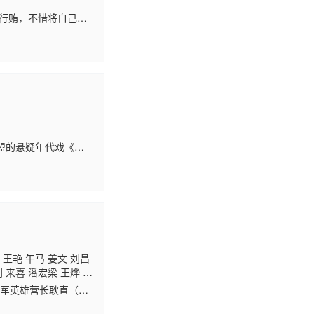
官行贿，不惜将自己的
白死于非命，服侍她
盟的悬疑年代戏《警
育了四个可爱的儿
 王艳 午马 姜文 刘昌
 来喜 潘宏梁 王烨 肖
解惠清 孙萌
愿军英雄营长耿直（胡
家女儿舒曼结婚，不得