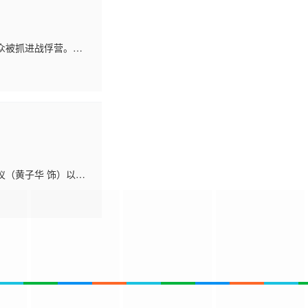
众被抓进战俘营。在
振昌失忆替代哥哥李
仪（黄子华 饰）以及
婉容（蒋雯丽 饰）和