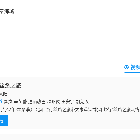
视
丝路之旅
国大陆
璐
秦岚 辛芷蕾 迪丽热巴 赵昭仪 王安宇 胡先煦
儿与少年·丝路季》 北斗七行丝路之旅带大家重温“北斗七行”丝路之旅友
情