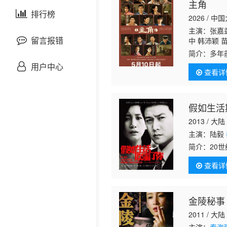
主角
剧情片
泰国剧
排行榜
欧美综艺
欧美动漫
2026 / 中
主演：张嘉
战争片
留言报错
中 韩沛颖 
简介：
多年
悬疑片
娥（刘浩存
用户中心
查看详
折。但她凭
犯罪片
假如生活
奇幻片
2013 / 大陆
主演：陆毅
邵氏电影
简介：
20
以来首批大
古装片
查看详
注定在职
灾难片
金陵秘事
2011 / 大陆
记录片