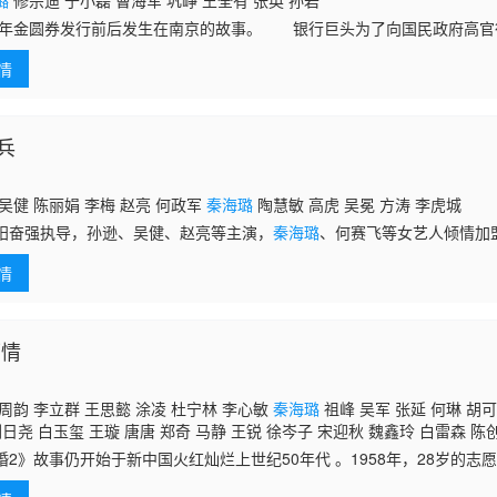
璐
修宗迪 于小磊 曹海军 巩峥 王全有 张英 孙岩
48年金圆券发行前后发生在南京的故事。 银行巨头为了向国民政府高
噪京沪的越剧皇后白燕燕作为厚礼送给部长，但美人却在一个雨夜不明不
情
也倒
兵
吴健 陈丽娟 李梅 赵亮 何政军
秦海璐
陶慧敏 高虎 吴冕 方涛 李虎城
阳奋强执导，孙逊、吴健、赵亮等主演，
秦海璐
、何赛飞等女艺人倾情加
日前在成都顺利杀青。此次孙逊、
秦海璐
在剧中饰演了一对夫妻，并且养
情
子和儿女们
雨情
周韵 李立群 王思懿 涂凌 杜宁林 李心敏
秦海璐
祖峰 吴军 张延 何琳 胡可
刚日尧 白玉玺 王璇 唐唐 郑奇 马静 王锐 徐岑子 宋迎秋 魏鑫玲 白雷森 陈创
杨诚诚 高瑜 任媛元 杨静 李蓓蕾 王一鸣 徐光宇 朱仲春 张煊赫 韦清 肖伟 
婚2》故事仍开始于新中国火红灿烂上世纪50年代 。1958年，28岁的志
逅22岁的美丽女医生舒曼（周韵 饰），英雄美女一见钟情，耿直为与资本