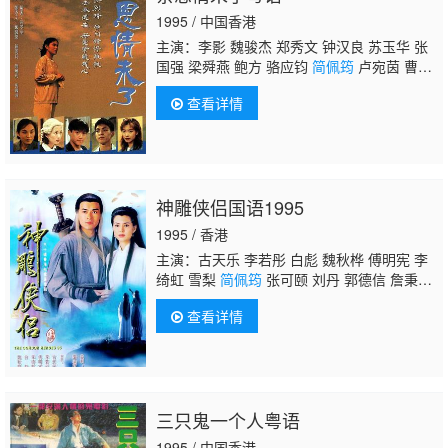
1995 / 中国香港
主演：李影 魏骏杰 郑秀文 钟汉良 苏玉华 张
国强 梁舜燕 鲍方 骆应钧
简佩筠
卢宛茵 曹永
廉
查看详情
神雕侠侣国语1995
1995 / 香港
主演：古天乐 李若彤 白彪 魏秋桦 傅明宪 李
绮虹 雪梨
简佩筠
张可颐 刘丹 郭德信 詹秉
熙 朱铁和 骆应钧 吴家辉 李家强 戴志伟 江
查看详情
毅 黄仲匡 张翼 苏玉华 黎耀祥 李国麟 吴家
乐 李子雄 何洁珊 李耀景 冯晓文 刘江 李丽
丽 陈启泰 蔡云霞 李桂英 黄智贤 温文英 刘家
辉 冯素波 廖骏雄 李子奇 关菁 张鸿昌 罗兰 张
延 黎汉持 马海伦 蔡国庆 鲁振顺 焦雄 麦子
三只鬼一个人粤语
云 陈狄克 廖丽丽 陈安莹 虞天伟 博君 游飙 吕
剑光 孙季卿 区岳 罗君左 戴少民 邓汝超 伍文
1995 / 中国香港