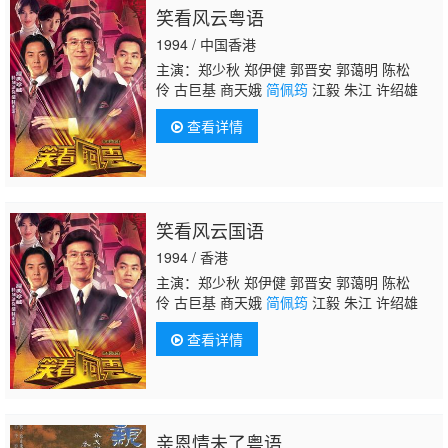
笑看风云粤语
云 陈狄克 廖丽丽 陈安莹 虞天伟 博君 游飙 吕
剑光 孙季卿 区岳 罗君左 戴少民 邓汝超 伍文
1994 / 中国香港
生 汤俊明 张宏伟 薛纯基 何金灵 简文达
主演：郑少秋 郑伊健 郭晋安 郭蔼明 陈松
伶 古巨基 商天娥
简佩筠
江毅 朱江 许绍雄
查看详情
笑看风云国语
1994 / 香港
主演：郑少秋 郑伊健 郭晋安 郭蔼明 陈松
伶 古巨基 商天娥
简佩筠
江毅 朱江 许绍雄
查看详情
亲恩情未了粤语