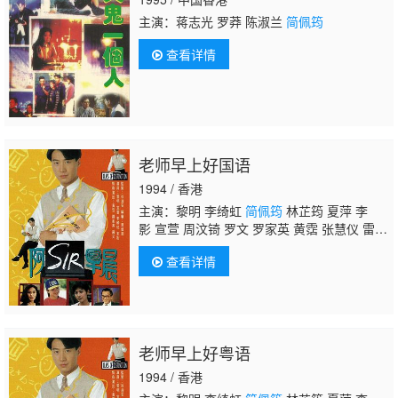
生 汤俊明 张宏伟 薛纯基 何金灵 简文达
主演：蒋志光 罗莽 陈淑兰
简佩筠
查看详情
老师早上好国语
1994 / 香港
主演：黎明 李绮虹
简佩筠
林芷筠 夏萍 李
影 宣萱 周汶锜 罗文 罗家英 黄霑 张慧仪 雷宇
扬 古天乐
查看详情
老师早上好粤语
1994 / 香港