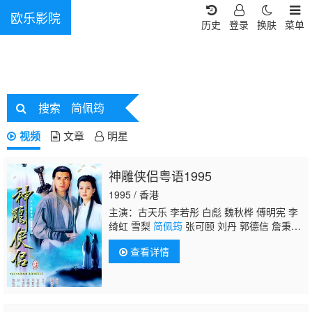
欧乐影院
历史
登录
换肤
菜单
搜索
简佩筠
视频
文章
明星
神雕侠侣粤语1995
1995 / 香港
主演：古天乐 李若彤 白彪 魏秋桦 傅明宪 李
绮虹 雪梨
简佩筠
张可颐 刘丹 郭德信 詹秉
熙 朱铁和 骆应钧 吴家辉 李家强 戴志伟 江
查看详情
毅 黄仲匡 张翼 苏玉华 黎耀祥 李国麟 吴家
乐 李子雄 何洁珊 李耀景 冯晓文 刘江 李丽
丽 陈启泰 蔡云霞 李桂英 黄智贤 温文英 刘家
辉 冯素波 廖骏雄 李子奇 关菁 张鸿昌 罗兰 张
延 黎汉持 马海伦 蔡国庆 鲁振顺 焦雄 麦子