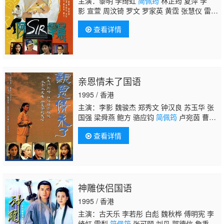
主演：黎明 李绮虹
简佩筠
林芷筠 夏萍 李
影 宣萱 周汶锜 罗文 罗家英 黄霑 张慧仪 雷宇
扬 古天乐
查看详情
亲恩情未了国语
1995 / 香港
主演：李影 魏骏杰 郑秀文 钟汉良 苏玉华 张
国强 梁舜燕 鲍方 骆应钧
简佩筠
卢宛茵 曹永
廉
查看详情
神雕侠侣国语
1995 / 香港
主演：古天乐 李若彤 白彪 魏秋桦 傅明宪 李
绮虹 雪梨
简佩筠
张可颐 刘丹 郭德信 詹秉