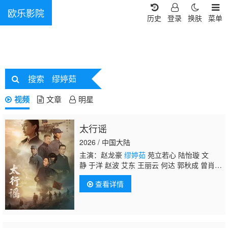
欧乐影院
历史
登录
换肤
菜单
搜索
缪婷茹
视频
文章
明星
太行谣
2026 / 中国大陆
主演：赵龙豪
缪婷茹
苑立若心 陆怡璇 文
静 于洋 赵波 艾东 王丽云 何达 郭秋成 曾肖
龙 张永健 魏大鸣 张哲人
查看详情