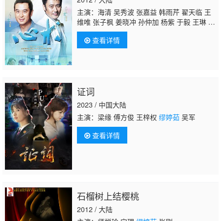
主演：海清 吴秀波 张嘉益 韩雨芹 翟天临 王
维唯 张子枫 姜晓冲 孙仲加 杨紫 于毅 王琳 姚
安濂 王诗槐
缪婷茹
苏德 李保安 苏强 郑昊 张
查看详情
磊 吴晶 马丹旎 赵晓露 高卉 陶雪荣 王骊娅 施
大生 左启泽 孙艺菲 徐玉兰 张立秋 李树生 万
昌皓 杨涛 张芝华 唐宁 张国庆 姚桂中 马冠
英 俞建国 吴竞 秦怡
证词
2023 / 中国大陆
主演：梁缘 傅方俊 王梓权
缪婷茹
吴军
查看详情
石榴树上结樱桃
2012 / 大陆