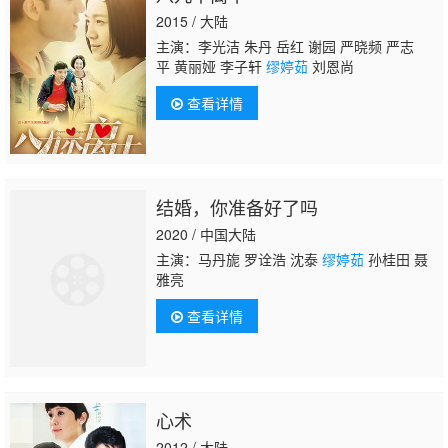
2015 / 大陆
主演：李光洁 朱丹 岳红 谢园 严晓频 严志
平 黄丽娅 李子轩
缪婷茹
刘恩尚
查看详情
结婚，你准备好了吗
2020 / 中国大陆
主演：马丹旎 罗诠浩 沈泰
缪婷茹
孙桂田 聂
雅亮
查看详情
心术
2012 / 大陆