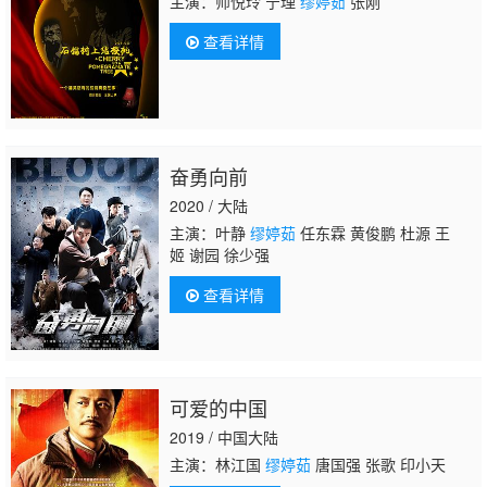
主演：师悦玲 宁理
缪婷茹
张刚
查看详情
奋勇向前
2020 / 大陆
主演：叶静
缪婷茹
任东霖 黄俊鹏 杜源 王
姬 谢园 徐少强
查看详情
可爱的中国
2019 / 中国大陆
主演：林江国
缪婷茹
唐国强 张歌 印小天