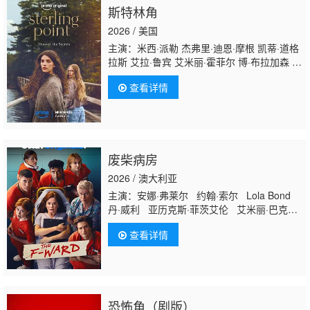
斯特林角
2026 / 美国
主演：米西·派勒 杰弗里·迪恩·摩根 凯蒂·道格
拉斯 艾拉·鲁宾 艾米丽·霍菲尔 博·布拉加森 卢
克·艾沃雷多 西德哈特·沙玛 丹尼尔·奎恩-托
查看详情
伊 基恩·鲁法洛 Mabel·Strachan 雅各布·怀特
达克-拉
瓦 Nikko·Angelo·Hinayo Christopher·Omari 凯
特·惠勒
废柴病房
2026 / 澳大利亚
主演：安娜·弗莱尔 约翰·索尔 Lola Bond
丹·威利 亚历克斯·菲茨艾伦 艾米丽·巴克雷
Annie Boyle Rishab Kern
查看详情
恐怖角（剧版）