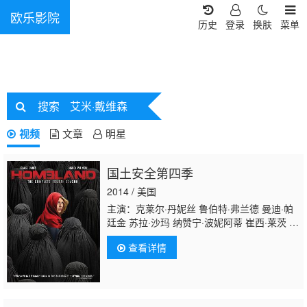
欧乐影院
历史
登录
换肤
菜单
搜索
艾米·戴维森
视频
文章
明星
国土安全第四季
2014 / 美国
主演：克莱尔·丹妮丝 鲁伯特·弗兰德 曼迪·帕
廷金 苏拉·沙玛 纳赞宁·波妮阿蒂 崔西·莱茨 莱
拉·罗宾斯 萨莉塔·乔德霍里 帕特里克·圣埃斯
查看详情
普利特 纽曼·阿卡 尼姆拉特·考尔 拉扎·杰夫
里 莫瑞·史特林 阿克谢·库玛尔 寇瑞·斯托尔 艾
米·哈格里夫斯 布莱德利·詹姆斯 詹姆斯·亚历
山大 坎迪斯·达西 比安卡·西蒙·曼尼