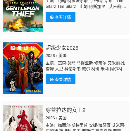
主演：约翰·特拉沃尔塔 卢卡斯·哈斯 Tim
Sitarz Tim Sitarz 山姆·阿斯加里 艾米莉·斯
金纳 娜塔莉·由拉 DJ卡拉德 奎韦斯·科亚
查看详情
特·马歇尔 Danny Pardo 欧文·阿特拉斯
Bennie Taylor Darren Anselmo Brittany
Seals 克里斯蒂娜·利奇亚迪
超级少女2026
2026 / 美国
主演：杰森·莫玛 马提亚斯·修奈尔 艾米丽·比
查姆 大卫·科伦斯韦 威尔·柯班 米莉·阿尔柯
克 爱丽丝·休金 迪尔梅德·默塔 大卫·克朗姆霍
查看详情
茨 费迪南德·金斯利 伊芙·雷德利
穿普拉达的女王2
2026 / 美国
主演：梅丽尔·斯特里普 安妮·海瑟薇 艾米莉·
布朗特 斯坦利·图齐 贾斯汀·塞洛克斯 西蒙娜·