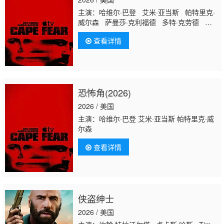
主演：哈维尔·巴登 艾米·亚当斯 帕特里克·
威尔森 萨曼莎·克利福德 多特·克劳德 派特
里克·费斯克勒 瑞安·安东尼·霍尔库姆 朱利
查看详情
安·杜尔西·维达 麦思·马特恩 维恩·埃维雷特
杰伊·胡古雷 丹尼尔·迪·阿曼特 布兰登·赫
希 迈克尔·M·杰克逊 希·庞德 杰西·加列戈
斯 玛莎·米兰 朱万达斯·坎迪斯 马龙·托马
斯 哈里森·斯通
恐怖角(2026)
2026 / 美国
主演：哈维尔·巴登 艾米·亚当斯 帕特里克·威
尔森
查看详情
侠盗绅士
2026 / 美国