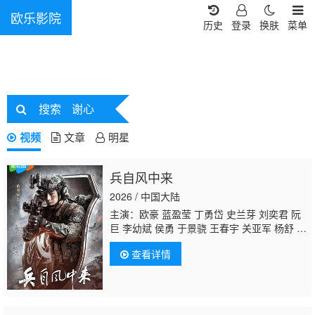
欧乐影院
历史
登录
换肤
菜单
搜索
谢心
视频
文章
明星
兵自风中来
2026 / 中国大陆
主演：欧豪 蓝盈莹 丁勇岱 史兰芽 刘奕君 阮
巨 李幼斌 侯勇 于景骁 王春宇 关亚军 杨舒 吴
岳阳 张进 陈方舟 陈启杰 周德华 赵长洲 赵
查看详情
荀 费鲤齐 夏侯镔 徐洪浩 傅程鹏
谢心