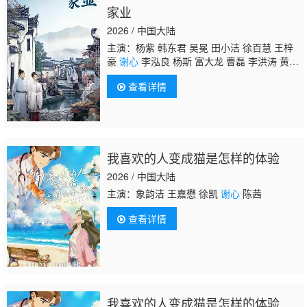
家业
2026 / 中国大陆
主演：杨紫 韩东君 吴冕 田小洁 徐百慧 王梓
豪
谢心
李泓良 杨斯 富大龙 曹磊 李洪涛 黄
曼 张喜前 李宝安 朱辉 刘涛 刘凯 红花 周
查看详情
知 李春嫒 王婉娟 王玉宁 李煜 舒燕 付嘉 王文
绮 洪洋 张渟渟 许之糯 李田野 陈伟栋 刘恒
甫 王学东 娜菲莎 瞿楚原
我喜欢的人变成猫是怎样的体验
2026 / 中国大陆
主演：象韵洁 王嘉懋 徐凯
谢心
陈茜
查看详情
我喜欢的人变成猫是怎样的体验