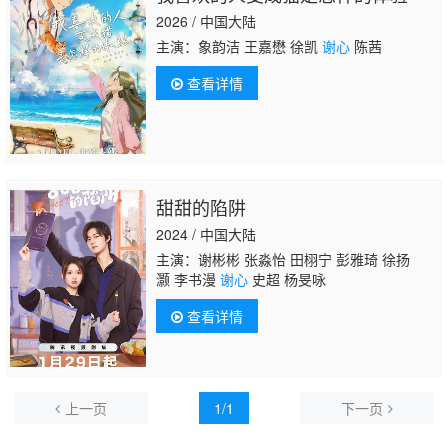
2026 / 中国大陆
主演：象韵洁 王嘉懋 徐凯
谢心
陈茜
查看详情
甜甜的陷阱
2024 / 中国大陆
主演：谢彬彬 张淼怡 田栩宁 彭雅琦 徐扬
灏 李书漫
谢心
史超 杨旻咏
查看详情
上一页
1/1
下一页