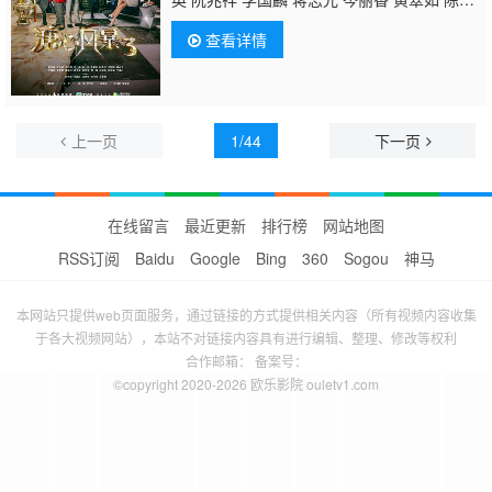
之 唐文龙 李忠希 马浚伟 周骢 庄锶敏 李成
查看详情
昌 吴家乐 胡琳 梁舜燕 陈智燊 韩马利 苗可
秀 郑希怡 冯盈盈 黄嘉乐 韦家雄 欧阳巧莹 杨
柳青 张宝儿 李漫芬 罗乐林 谭嘉仪 黄得生 谭
炳文 刘温馨 林泳淘 周丽欣 唐贝诗 黄智贤 汪
明荃 黄祥兴 黄夏蕙 陆浩明 文雪儿 张达伦 陈
上一页
1/44
下一页
荣峻 杜燕歌 叶凯茵 周宝霖 朱敏瀚 何伟业 林
淑敏 莫家淦 卫志豪 吴香伦 林伊丽 郭千瑜 陈
伟琪 朱智贤 曹思诗
在线留言
最近更新
排行榜
网站地图
RSS订阅
Baidu
Google
Bing
360
Sogou
神马
本网站只提供web页面服务，通过链接的方式提供相关内容（所有视频内容收集
于各大视频网站），本站不对链接内容具有进行编辑、整理、修改等权利
合作邮箱： 备案号：
©copyright 2020-2026 欧乐影院 ouletv1.com