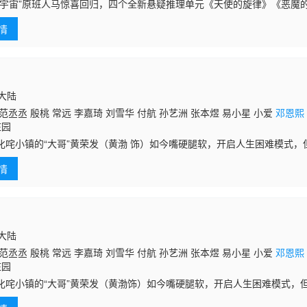
星瑶 闵健 王以纶 饶雪晶 张熙然 孙伊涵 唐文龙 蒋昀霖 岳辛 尹子维
探宇宙”原班人马惊喜回归，四个全新悬疑推理单元《天使的旋律》《恶魔
城市之间罪恶涌动，侦探林默（邱泽 饰）、Kiko（尚语贤 饰）谜案穿梭
情
国大陆
范丞丞 殷桃 常远 李嘉琦 刘雪华 付航 孙艺洲 张本煜 易小星 小爱
邓恩熙
庄园
叱咤小镇的“大哥”黄荣发（黄渤 饰）如今嘴硬腿软，开启人生困难模式，
裹挟。儿子黑狗达（范丞丞 饰）看似是黄家唯一“淡人”，暗地却密谋如何发
情
国大陆
范丞丞 殷桃 常远 李嘉琦 刘雪华 付航 孙艺洲 张本煜 易小星 小爱
邓恩熙
庄园
叱咤小镇的“大哥”黄荣发（黄渤饰）如今嘴硬腿软，开启人生困难模式，
挟。儿子黑狗达（范丞丞饰）看似是黄家唯一“淡人”，暗地却密谋如何发家