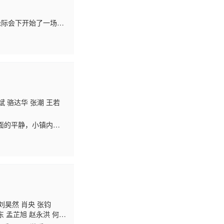
缘际会下开始了一场人
斌 骆达华 张潮 王若
面的平静，小镇内的
亲生儿子陈辉（许凯
刘昊然 肖央 张钧
东 孟芷旭 赵永洪 何昕