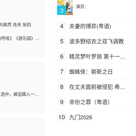
演员：
3
刘昊然 肖央 张钧
4
夫妻的博弈(粤语)
的呼吸》《游乐园》
5
波多野结衣之双飞调教
各显神通。2024，
6
精灵梦叶罗丽 第十一季
（下）
7
蜘蛛侠：崭新之日
8
在丈夫面前被侵犯 希岛
）选中，被迫踏入一场
爱理 IPZ-505
心打造下，刘全龙瞬间
9
非份之罪（粤语）
10
九门2026