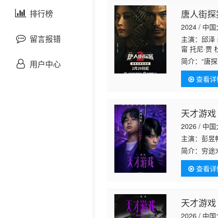
剧情片
唐人街探
泰国剧
排行榜
欧美综艺
欧美动漫
2024 / 中
战争片
留言报错
主演：邱泽 
甯 托尼·贾
悬疑片
简介：
“唐
用户中心
《黄金城》。
查看详
CRIMA
犯罪片
奇幻片
天才游戏
2026 / 中
邵氏电影
主演：彭昱
简介：
穷途
古装片
为他量身打
查看详
拥有顶配人
灾难片
天才游戏
记录片
2026 / 中