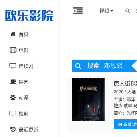
视频
首页
电影
搜索
邓恩熙
连续剧
动作片
综艺
唐人街探
喜剧片
国产剧
2020 / 大陆
动漫
爱情片
港台剧
主演：邱泽 
大陆综艺
恺杰 戴墨 
伟 田宜峰 
简介：
光怪
短剧
科幻片
日韩剧
日韩综艺
国产动漫
的弟弟野田
查看详
（王真
恐怖片
最近更新
欧美剧
港台综艺
日韩动漫