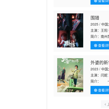
查看详
珍（殷桃饰
围猎
2025 / 中
主演：王阳
简介：
南州
2016年
查看详
毒师牟森。
外婆的新
2023 / 中
主演：闫妮
简介：
一生
不再沉默，
查看详
一边改变着