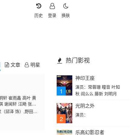
历史
登录
换肤
热门影视
频
文章
明星
神印王座
演员：常蓉珊 瞳音 叶知
1
秋 阎么么 藤新 刘明月
明轩 崔雨鑫 高叶 黄
淇 谢闻轩 汪飏 张经
光阴之外
（邱泽 饰）,野田昊
演员：
 饰）、酒吧歌手阿温
2
乐高幻影忍者