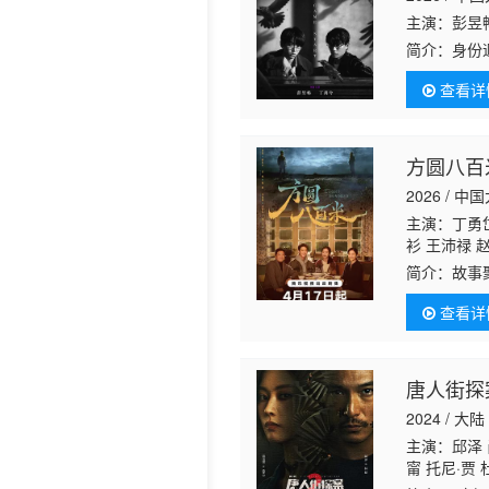
主演：彭昱
历史片
简介：
身份
生交换。两
查看详
方圆八百
2026 / 中
主演：丁勇
衫 王沛禄 
简介：
故事
违禁药品贩
查看详
饰）。在方
唐人街探案
2024 / 大陆
主演：邱泽 
甯 托尼·贾