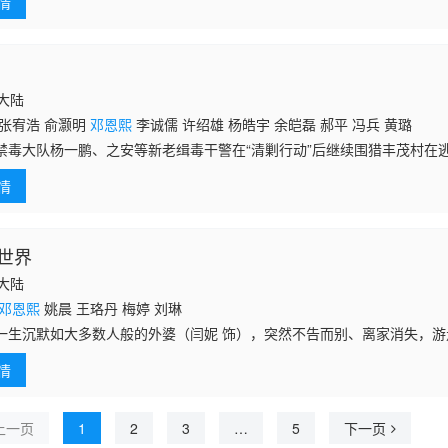
情
）
国大陆
 张宥浩 俞灏明
邓恩熙
李诚儒 许绍雄 杨皓宇 余皑磊 郝平 冯兵 黄璐
禁毒大队杨一鹏、之安等新老缉毒干警在“清剿行动”后继续围猎丰茂村在
，杨一鹏紧盯落网后仍负隅顽抗的“清剿行动”首犯牟海东，一个神秘电话号
情
警
世界
国大陆
邓恩熙
姚晨 王珞丹 梅婷 刘琳
沉默如大多数人般的外婆（闫妮 饰），突然不告而别、离家消失，游
变得特立独行，宛如城市游侠，利刃般刺入无数人的生活，揭开一个个难
情
自己，一边
上一页
1
2
3
…
5
下一页