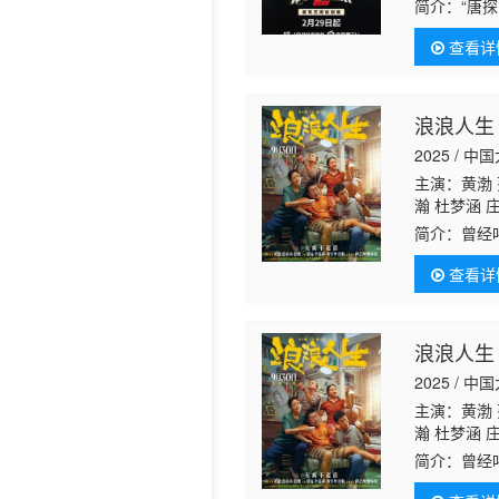
霖 张世 李
简介：
“唐
《黄金城》。
查看详
CRI
浪浪人生
2025 / 中
主演：黄渤 
瀚 杜梦涵 
简介：
曾经
命运的风浪
查看详
梨珍（殷桃
浪浪人生
2025 / 中
主演：黄渤 
瀚 杜梦涵 
简介：
曾经
运的风浪裹