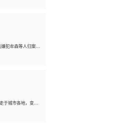
逃嫌犯牟森等人归案。
码牵出三年前逃逸的制
走于城市各地，变得
定黑白善恶的人生，