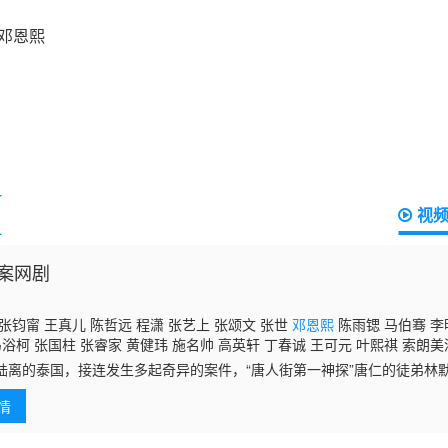
视
案网剧
张钧甯 王真儿 陈哲远 程潇 张艺上 张颂文 张世
邓恩熙
陈雨锶 马伯骞 李
马浴柯 张国柱 张睿家 黄健玮 施名帅 高英轩 丁春诚 王可元 叶熙祺 索朗美
王宝强 刘昊然 肖央 尚语贤
陆离的泰国，接连发生多起奇异的案件，“唐人街第一神探”唐仁的徒弟林默
昊二（陈哲远 饰），纷纷陷入探案的谜团之中……死者妻子IVY（张钧甯
情