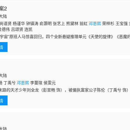
案2
国大陆
尚语贤 杨谨华 钟镇涛 俞灏明 张艺上 熊黛林 翁虹
邓恩熙
荣梓杉 王宝强 
 杜德伟 吕颂贤 连凯
探宇宙”原班人马惊喜回归，四个全新悬疑推理单元《天使的旋律》《恶魔
城市之间罪恶涌动，侦探林默（邱泽 饰）、Kiko（尚语贤 饰）谜案穿梭
情
国大陆
畅 丁禹兮
邓恩熙
李蔓瑄 侯雯元
末路的天才少年刘全龙（彭昱畅 饰），被偏执富家公子陈伦（丁禹兮 饰
造的“换命游戏”。豪华别墅、名车名表、神秘女友全部备齐，在陈伦的精
情
生。
国大陆