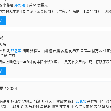
畅 李蔓瑄
邓恩熙
丁禹兮 侯雯元
迥异的天才少年刘全龙（彭昱畅 饰）与富家少年陈伦（丁禹兮 饰），因
个少年的人生镜像，一场命运的冒险游戏，就此开启。
情
米
国大陆
岱 许凯
邓恩熙
胡可 涂松岩 曲栅栅 赵麒 苏鑫 何奉天 鲁照华 付万达 任正
赵千紫 王汀
聚焦上世纪九十年代末的丰阳小镇矿区。一具无名女尸的出现，打破了表
卖网络随之浮出水面。警察陈红兵（丁勇岱 饰）紧跟线索，却步步逼近
情
圆八百米的
2 2024
尚语贤 杨谨华 钟镇涛 俞灏明 张艺上 熊黛林 翁虹
邓恩熙
荣梓杉 王宝强 
 杜德伟 吕颂贤 连凯 马浴柯 周楚濋 傅隽 楼学贤 王乙 易天雄 鹤男 恬妞 徐