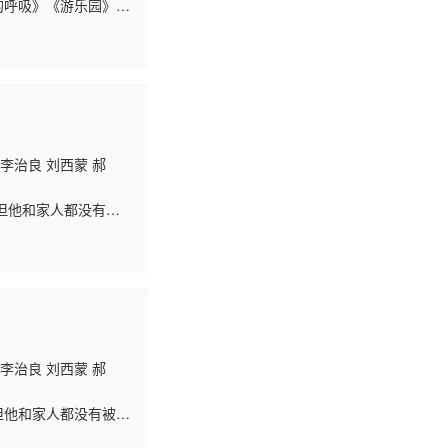
的呼吸》《游乐园》
各显神通。2024，
李治良 刘西蒙 郝
但他和家人都没有被
家又“治父”；妻子陈
李治良 刘西蒙 郝
但他和家人都没有被命
又“治父”；妻子陈梨