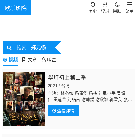
欧乐影院
历史
登录
换肤
菜单
搜索
郑元畅
视频
文章
明星
华灯初上第二季
2021 / 台湾
主演：林心如 杨谨华 杨祐宁 凤小岳 吴慷
仁 霍建华 刘品言 谢琼煖 谢欣颖 郭雪芙 张轩
睿 江宜蓉 章广辰
郑元畅
刘敬 王柏杰 修杰
查看详情
楷 林柏宏 王净 曾敬骅 张睿家 胡玮杰 谢雨
芝 屈中恒 应采灵 王静莹 伊正 黄柔闽 朱宥
丞 范瑞君 陈博正