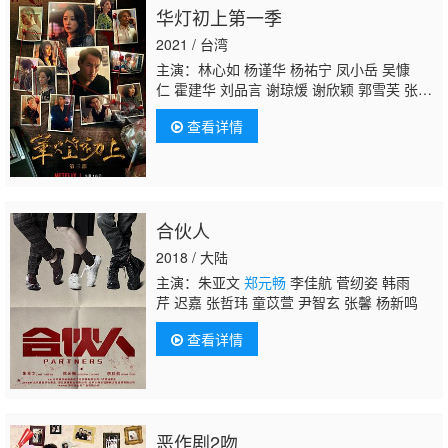
华灯初上第一季
2021 / 台湾
主演：林心如 杨谨华 杨祐宁 凤小岳 吴慷
仁 霍建华 刘品言 谢琼煖 谢欣颖 郭雪芙 张轩
睿 江宜蓉 章广辰
郑元畅
刘敬 王柏杰 修杰
查看详情
楷 林柏宏 王净 曾敬骅 张睿家 胡玮杰 谢雨
芝 屈中恒 应采灵 王静莹 伊正 黄柔闽 朱宥
丞 范瑞君 陈博正
合伙人
2018 / 大陆
主演：朱亚文
郑元畅
李佳航 菅纫姿 韩雨
芹 迟嘉 张哲玮 童苡萱 尹智玄 张馨 杨新鸣
查看详情
恶作剧2吻