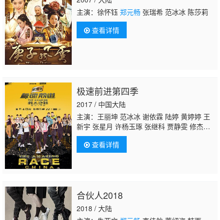
主演：徐怀钰
郑元畅
张瑞希 范冰冰 陈莎莉
查看详情
极速前进第四季
2017 / 中国大陆
主演：王丽坤 范冰冰 谢依霖 陆婷 黄婷婷 王
新宇 张星月 许杨玉琢 张继科 贾静雯 修杰
楷
郑元畅
吴振天 强子 吴敏霞 张效诚 张传
查看详情
铭 邓滨
合伙人2018
2018 / 大陆