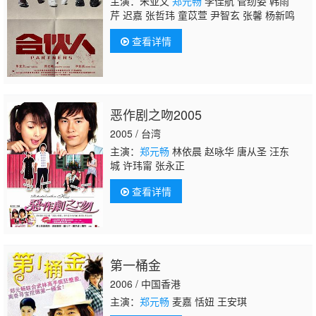
主演：朱亚文
郑元畅
李佳航 菅纫姿 韩雨
芹 迟嘉 张哲玮 童苡萱 尹智玄 张馨 杨新鸣
查看详情
恶作剧之吻2005
2005 / 台湾
主演：
郑元畅
林依晨 赵咏华 唐从圣 汪东
城 许玮甯 张永正
查看详情
第一桶金
2006 / 中国香港
主演：
郑元畅
麦嘉 恬妞 王安琪