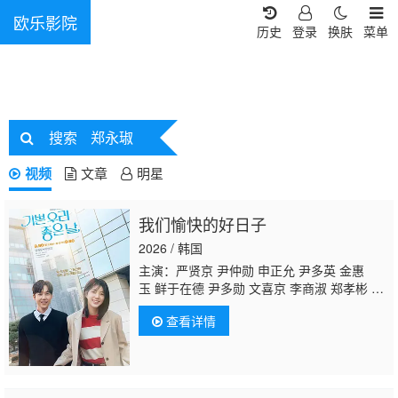
欧乐影院
历史
登录
换肤
菜单
搜索
郑永琡
视频
文章
明星
我们愉快的好日子
2026 / 韩国
主演：严贤京 尹仲勋 申正允 尹多英 金惠
玉 鲜于在德 尹多勋 文喜京 李商淑 郑孝彬 李
家豪
郑永琡
查看详情