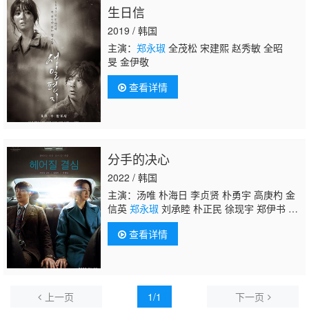
生日信
2019 / 韩国
主演：
郑永琡
全茂松 宋建熙 赵秀敏 全昭
旻 金伊敬
查看详情
分手的决心
2022 / 韩国
主演：汤唯 朴海日 李贞贤 朴勇宇 高庚杓 金
信英
郑永琡
刘承睦 朴正民 徐现宇 郑伊书 李
学周 郑素利 黄载沅 刘台午 崔代勋 高旻示 郑
查看详情
荷昙 陈庸旭 朱仁英
上一页
1/1
下一页