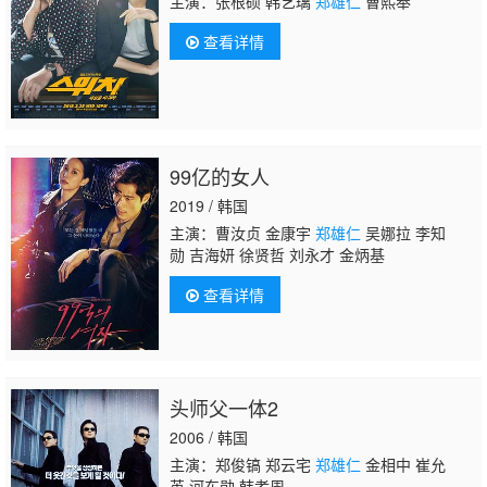
主演：张根硕 韩艺璃
郑雄仁
曹熙奉
查看详情
99亿的女人
2019 / 韩国
主演：曹汝贞 金康宇
郑雄仁
吴娜拉 李知
勋 吉海妍 徐贤哲 刘永才 金炳基
查看详情
头师父一体2
2006 / 韩国
主演：郑俊镐 郑云宅
郑雄仁
金相中 崔允
英 河东勋 韩孝周