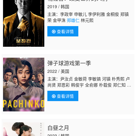
2019 / 韩国
主演：李政宰 申敏儿 李伊利雅 金桐俊 郑镇
荣 金甲洙
郑雄仁
林元熙
查看详情
弹子球游戏第一季
2022 / 美国
主演：尹汝贞 金敏荷 李敏镐 河镇 朴秀熙 卢
尚贤 郑恩彩 韩俊宇 全俞娜 朴载俊 郑仁知 李
大浩 泽井杏奈 吉米·辛普森 南果步 武田裕
查看详情
光 菲利斯·崔 玛丽·亚马莫托 朴惠珍
郑雄仁
原
口依子 延礼智 金宝敏 郑礼彬 路易斯·小泽·张
简 郑素利 美秀铃木 凯丽·科纳佩 吉米·本内
特 鲍勃·弗雷泽 玄理 Rintaro Sawamoto 金英
玉
白昼之月
2023 / 韩国