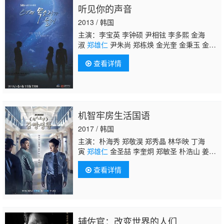
听见你的声音
2013 / 韩国
主演：李宝英 李钟硕 尹相铉 李多熙 金海
淑
郑雄仁
尹朱尚 郑栋焕 金光奎 金秉玉 金佳
恩 崔星俊
查看详情
机智牢房生活国语
2017 / 韩国
主演：朴海秀 郑敬淏 郑秀晶 林华映 丁海
寅
郑雄仁
金圣喆 李奎炯 郑敏圣 朴浩山 姜昇
润 金景南 崔武成 崔胜元 成东日 金汉钟 周锡
查看详情
泰 姜基栋 朴亨洙 李道谦 申在河 廉惠兰 林哲
亨 芮秀贞 李浩哲 刘在明 申隣雅 崔光一 张赫
镇 金基楠 李太善 徐智勋
辅佐官：改变世界的人们