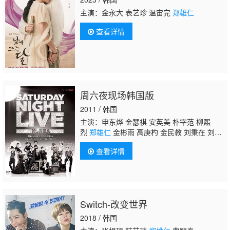
主演：金永大 表艺珍 温宙完
郑雄仁
查看详情
周六夜现场韩国版
2011 / 韩国
主演：申东烨 金瑟祺 安英美 朴宰范 柳熙
烈
郑雄仁
金彬雨 高庚杓 金民教 刘秉在 刘世
允 克拉拉 朴孝珍 徐宥利 郑明玉 金泰希 权赫
查看详情
秀 李昇炫 朴宝美 李世荣 金艺媛
Switch-改变世界
2018 / 韩国