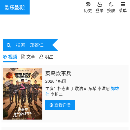
欧乐影院
历史
登录
换肤
菜单
搜索
郑雄仁
视频
文章
明星
菜鸟炊事兵
2026 / 韩国
主演：朴志训 尹敬浩 韩东希 李洪耐
郑雄
仁
李相二
查看详情