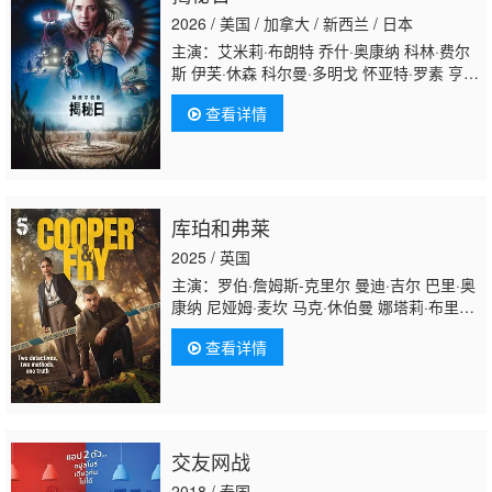
2026 / 美国 / 加拿大 / 新西兰 / 日本
主演：艾米莉·布朗特 乔什·奥康纳 科林·费尔
斯 伊芙·休森 科尔曼·多明戈 怀亚特·罗素 亨利
·劳埃德-休斯 伊丽莎白·马弗尔 海缇安·朴 汤米
查看详情
·马丁内兹 加比·比恩斯 杰里米·萨默斯 布兰登·
威尔逊 普里扬卡·凯迪亚 洛拉·李·盖耶 吉姆·帕
拉克 迈克尔·加斯顿 麦肯娜·布里杰 斯万米·萨
姆派奥 艾米丽·麦肯德里 埃利奥特·维拉尔 诺
亚·罗宾斯 克里斯·西尔科克 奇里尔·保兰 库利·
库珀和弗莱
卡尔文 伊丽莎白·斯坦利
2025 / 英国
主演：罗伯·詹姆斯-克里尔 曼迪·吉尔 巴里·奥
康纳 尼娅姆·麦坎 马克·休伯曼 娜塔莉·布里
顿 米卡·西蒙斯 伊莎贝尔·哈丽特
查看详情
交友网战
2018 / 泰国