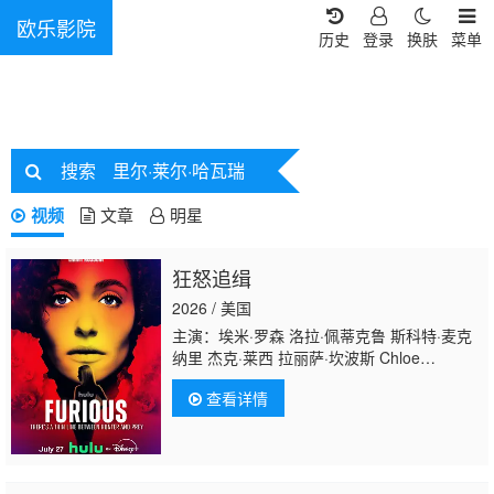
欧乐影院
历史
登录
换肤
菜单
搜索
里尔·莱尔·哈瓦瑞
视频
文章
明星
狂怒追缉
2026 / 美国
主演：埃米·罗森 洛拉·佩蒂克鲁 斯科特·麦克
纳里 杰克·莱西 拉丽萨·坎波斯 Chloe
Carrillo A·J·帕拉托雷 亚历克斯·莫夫 伊丽莎白
查看详情
·斯塔尔曼 杰里米·桑普尔 约翰·福特-邓克 奇里
尔·保兰 乔纳森·本德 Frank Pando Jazmyn C
Dorsey 贾斯廷·安德鲁·菲利普斯