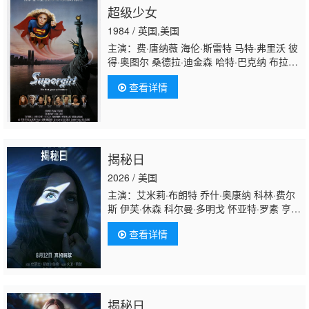
超级少女
1984 / 英国,美国
主演：费·唐纳薇 海伦·斯雷特 马特·弗里沃 彼
得·奥图尔 桑德拉·迪金森 哈特·巴克纳 布拉德
利·拉威尔 马克·麦克卢尔 布伦达·瓦卡罗 凯莉·
查看详情
亨特 Christian·J.·Fletcher 德里克·莱昂斯 米
亚·法罗 彼得·库克 大卫·希里 西蒙·沃
德 Zoot·Money 莫伦·蒂菲 格洛瑞·安恩 阿普里
尔·奥里奇 凯文·斯科
特 Martha·Parsey Saskia·van·Basten-
揭秘日
Batenburg
2026 / 美国
主演：艾米莉·布朗特 乔什·奥康纳 科林·费尔
斯 伊芙·休森 科尔曼·多明戈 怀亚特·罗素 亨利
·劳埃德-休斯 吉姆·帕拉克 迈克尔·加斯顿 麦肯
查看详情
娜·布里杰 加比·比恩斯 汤米·马丁内兹 斯万米·
萨姆派奥 艾米丽·麦肯德里 埃利奥特·维拉
尔 诺亚·罗宾斯 克里斯·西尔科克 奇里尔·保
兰 库利·卡尔文 伊丽莎白·斯坦利
揭秘日