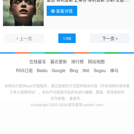
普顿 米莎·海伍德 凯瑟琳·亚当斯 布莱恩·戈弗
查看详情
雷 布兰登·贝肯 奥尔加·米勒 妮可·蒂尔勒 弗朗
切斯·凯撒 艾莎·欧康奈尔 阿丽安妮·罗斯 阿穆
雅·莫莉森 基斯·沃里尔 瑞安·林顿·布朗 内森·
欧基非 尼克·贾瓦迪
上一页
1/98
下一页
在线留言
最近更新
排行榜
网站地图
RSS订阅
Baidu
Google
Bing
360
Sogou
神马
本网站只提供web页面服务，通过链接的方式提供相关内容（所有视频内容收集
于各大视频网站），本站不对链接内容具有进行编辑、整理、修改等权利
合作邮箱： 备案号：
©copyright 2020-2026 欧乐影院 ouletv1.com