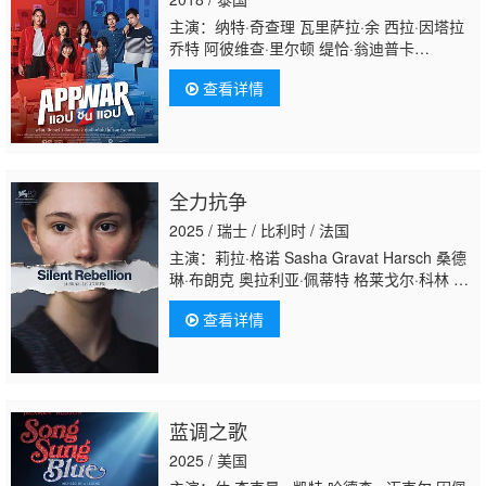
主演：纳特·奇查理 瓦里萨拉·余 西拉·因塔拉
乔特 阿彼维查·里尔顿 缇恰·翁迪普卡
侬 Thanapop Yoovijit 帕查楠·贾吉拉乔特
查看详情
全力抗争
2025 / 瑞士 / 比利时 / 法国
主演：莉拉·格诺 Sasha Gravat Harsch 桑德
琳·布朗克 奥拉利亚·佩蒂特 格莱戈尔·科林 托
马斯·多雷 西里尔·梅茨格 拉斐尔·蒂里 让-马克
查看详情
·鲁洛 Caroline Imhof Aliénor de
Mézamat Aurélien Patouillard Joëlle
Fretz Leonard Kocan Louis Bonard Roland
Vouilloz Gwenoline Piccolo Frédéric
Polier Frank Semelet Cyril Fragnière
蓝调之歌
2025 / 美国