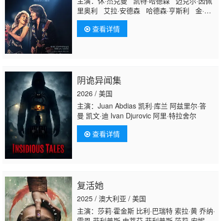
主演：休·杰克曼 凯特·哈德森 迈克尔·因佩
里奥利 艾拉·安德森 哈德森·亨斯利 金·普
安公主 费舍·史蒂芬斯 詹姆斯·贝鲁什 穆斯
查看详情
塔法·沙基尔 约翰·贝克韦斯 杰森·华纳·史密
斯 赛西莉雅·里德特 肖恩·艾伦·克里尔 吉
姆·康罗伊 吉纳·安奈 达里乌斯·罗斯 夏依·
希莱克斯迪特 查查·唐 费伊·塔马萨 达利乌
斯·德哈斯
阴诡异闻集
2026 / 美国
主演：Juan Abdias 凯利·库兰 阿兹里尔·答
曼 凯文·迪 Ivan Djurovic 阿里·特拉舍尔
查看详情
复活她
2025 / 澳大利亚 / 美国
主演：莎莉·霍金斯 比利·巴瑞特 索拉·黄 乔纳·
雷恩·菲利普斯 史蒂芬·菲利普斯 莎莉-安妮·厄