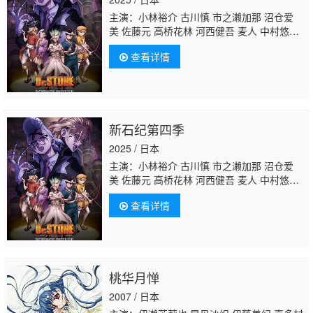
主演：小林裕介 古川慎 市之濑加那 沼仓爱
美 佐藤元 高桥花林 河西健吾 麦人 中村悠
一 石田彰 小野贤章 铃木崚汰 坂本真绫
野岛
查看详情
健儿
游佐浩二
新石纪第四季
2025 / 日本
主演：小林裕介 古川慎 市之濑加那 沼仓爱
美 佐藤元 高桥花林 河西健吾 麦人 中村悠
一 石田彰 小野贤章 铃木崚汰 坂本真绫
野岛
查看详情
健儿
游佐浩二
桃华月惮
2007 / 日本