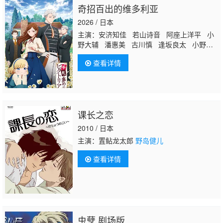
奇招百出的维多利亚
2026 / 日本
主演：安济知佳 若山诗音 阿座上洋平 小
野大辅 潘惠美 古川慎 逢坂良太 小野贤
章
野岛健儿
秋保佐永子 家中宏
查看详情
课长之恋
2010 / 日本
主演：置鲇龙太郎
野岛健儿
查看详情
虫孽 剧场版