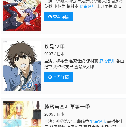
主演：伊濑茉莉也 早见沙织 伊藤美纪 喜多村
英梨 小林优 藤村步
野岛健儿
山县里美 森永
理科 河原木志穗 玉川纱己子 清水爱 山本麻里
查看详情
安 渡边明乃 下屋则子 井口裕香 高桥理惠
子 斋藤彩夏 能登麻美子 小林沙苗 速水奖
铁马少年
2007 / 日本
主演：梶裕贵 名冢佳织 保村真
野岛健儿
谷山
纪章 矢作纱友里 置鲇龙太郎
查看详情
蜂蜜与四叶草第一季
2005 / 日本
主演：神谷浩史 工藤晴香
野岛健儿
高桥美佳
子 杉田智和 上田祐司 藤原启治 大原沙耶