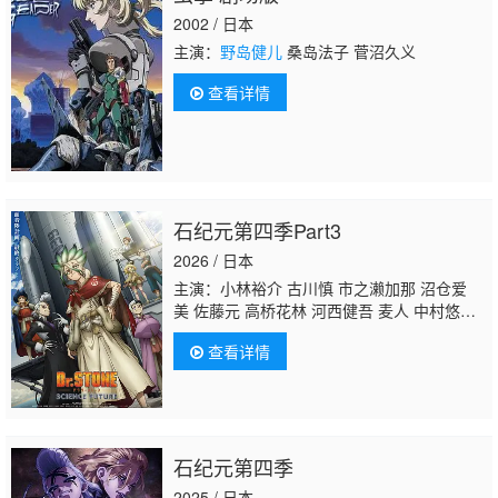
2002 / 日本
主演：
野岛健儿
桑岛法子 菅沼久义
查看详情
石纪元第四季Part3
2026 / 日本
主演：小林裕介 古川慎 市之濑加那 沼仓爱
美 佐藤元 高桥花林 河西健吾 麦人 中村悠
一 石田彰 小野贤章 铃木崚汰 坂本真绫 潘惠
查看详情
美
野岛健儿
山下诚一郎
石纪元第四季
2025 / 日本