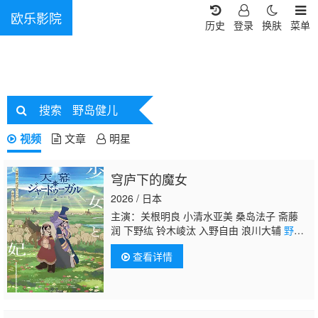
欧乐影院
历史
登录
换肤
菜单
搜索
野岛健儿
视频
文章
明星
穹庐下的魔女
2026 / 日本
主演：关根明良 小清水亚美 桑岛法子 斋藤
润 下野纮 铃木崚汰 入野自由 浪川大辅
野岛
健儿
查看详情