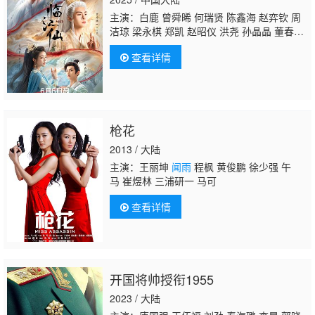
主演：白鹿 曾舜晞 何瑞贤 陈鑫海 赵弈钦 周
洁琼 梁永棋 郑凯 赵昭仪 洪尧 孙晶晶 董春
辉 潘宥诚 孙政 胡耘豪 张籽沐 金绪泽 罗泽
查看详情
楷 弭金 张垒 袁大宝 王亭文 于荣光 黄奕 连
凯 张百乔 陈鹤一 赵晴 陈德容 左小青 信 林依
轮 安悦溪 于朦胧 陈宥维 黄日莹 李倩
闻雨
李
千逸 汪汐潮 杨谨睿 吴海龙 姚弛 张天启 郭昊
钧
枪花
2013 / 大陆
主演：王丽坤
闻雨
程枫 黄俊鹏 徐少强 午
马 崔煜林 三浦研一 马可
查看详情
开国将帅授衔1955
2023 / 大陆