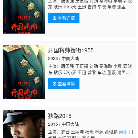
主演：唐国强 王伍福 刘劲 秦海璐 李晨 郭晓
东 耿乐 印小天 王迅 曾黎 车晓 董璇 谢孟
伟
闻雨
丹琳 高曙光 曹卫宇 舒耀瑄 姚居德 孙
查看详情
继堂 郭连文 谷伟 赵雍 卢奇 邵兵 陈翔 李岷
城 张晞临 周旭奇 王政钧 王韦智 马晓伟 闻
杰 吕良伟 曹可凡 黄俊鹏 郭东文
开国将帅授衔1955
2023 / 中国大陆
主演：唐国强 王伍福 刘劲 秦海璐 李晨 郭晓
东 耿乐 印小天 王迅 曾黎 车晓 董璇 谢孟
伟
闻雨
丹琳 高曙光 曹卫宇 舒耀瑄 姚居德 孙
查看详情
继堂 郭连文 谷伟 赵雍 卢奇 邵兵 陈翔 李岷
城 张晞临 周旭奇 王政钧 王韦智 马晓伟 闻
杰 吕良伟 曹可凡 黄俊鹏 郭东文
狭路2015
2015 / 中国大陆
主演：罗晋 王丽坤 杨烁 林源 黄俊鹏
闻雨
闫
学晶 林江国 赵达 高姝瑶