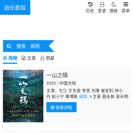
欧乐影院
历史
登录
换肤
菜单
搜索
闻雨
视频
文章
明星
一山之隔
2023 / 中国大陆
主演：文江 文东俊 李昂 刘勇 崔宏利 钟小
丹 赵小宁 黄博斯
闻雨
卜文革 聂永新 吴长明
查看详情