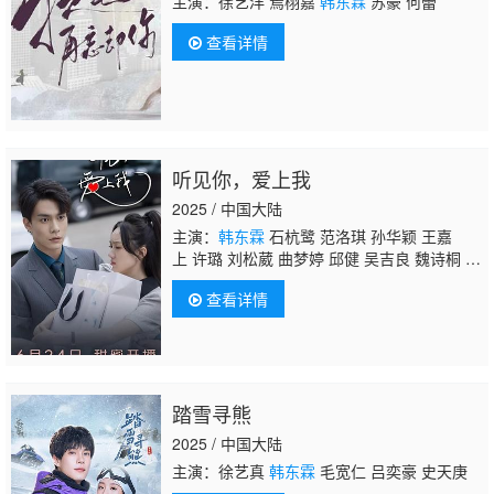
主演：徐艺洋 焉栩嘉
韩东霖
苏豪 何蕾
查看详情
听见你，爱上我
2025 / 中国大陆
主演：
韩东霖
石杭鹭 范洛琪 孙华颖 王嘉
上 许璐 刘松葳 曲梦婷 邱健 吴吉良 魏诗桐 吴
胜举 杨红星 何雅晨 高亿杰 宁旭炀 赵瑞颖 滕
查看详情
玉姣 高龙 杨延歌 魏成博 孟杰 徐新平 宋鲲
鵬 陆思宇 姜立夫 刘鹏刚
踏雪寻熊
2025 / 中国大陆
主演：徐艺真
韩东霖
毛宽仁 吕奕豪 史天庚