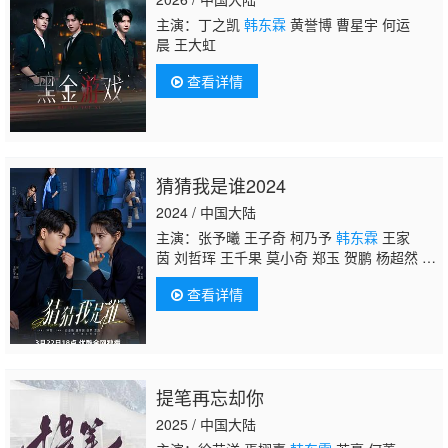
主演：丁之凯
韩东霖
黄誉博 曹星宇 何运
晨 王大虹
查看详情
猜猜我是谁2024
2024 / 中国大陆
主演：张予曦 王子奇 柯乃予
韩东霖
王家
茵 刘哲珲 王千果 莫小奇 郑玉 贺鹏 杨超然 李
京沐 江鹏 刘潺 金珈 杨冬麒
查看详情
提笔再忘却你
2025 / 中国大陆