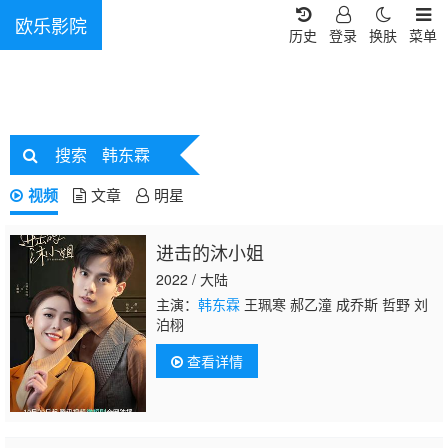
欧乐影院
历史
登录
换肤
菜单
搜索
韩东霖
视频
文章
明星
进击的沐小姐
2022 / 大陆
主演：
韩东霖
王珮寒 郝乙潼 成乔斯 哲野 刘
泊栩
查看详情