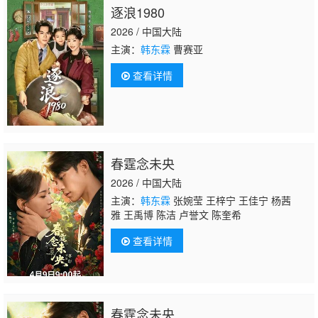
逐浪1980
2026 / 中国大陆
主演：
韩东霖
曹赛亚
查看详情
春霆念未央
2026 / 中国大陆
主演：
韩东霖
张婉莹 王梓宁 王佳宁 杨茜
雅 王禹博 陈洁 卢誉文 陈奎希
查看详情
春霆念未央