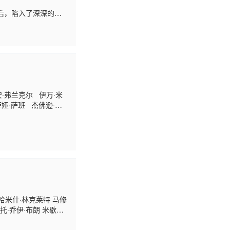
后，陷入了深深的迷
位于一场深不可测的
·弗兰克尔 伊万·米
娅·萨班 杰佛逊·豪
福克斯 克林顿·利伯蒂
 巴里·斯
 哈米什·林克莱特 马修
托·乔伊·布朗 米歇尔