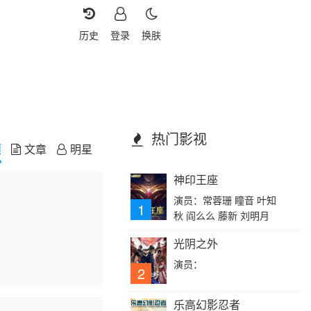
历史
登录
换肤
热门影视
频
文章
明星
神印王座
演员：常蓉珊 瞳音 叶知
1
秋 阎么么 藤新 刘明月
光阴之外
演员：
2
乐高幻影忍者