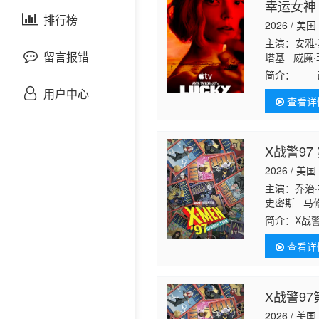
幸运女神
剧情片
泰国剧
排行榜
欧美综艺
欧美动漫
2026 / 美国
主演：安雅·
战争片
留言报错
塔基 威廉·菲
奎因·奥恩 
简介：
改编
金·金
悬疑片
一次数百万
用户中心
查看详
犯罪片
X战警97
奇幻片
2026 / 美国
主演：乔治·
邵氏电影
史密斯 马修
简介：
X战
古装片
1990年代
查看详
灾难片
X战警9
记录片
2026 / 美国