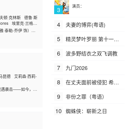
演员：
3
夫顿·克林斯 德鲁·斯
Flores 埃里克·兰格
4
夫妻的博弈(粤语)
 蒂莫西 E.古德温 尤
·泰勒-乔伊 饰）在
5
精灵梦叶罗丽 第十一季
（下）
6
波多野结衣之双飞调教
7
九门2026
·马昆德 艾莉森·西莉-
8
在丈夫面前被侵犯 希岛
遭遇袭击——如今，
爱理 IPZ-505
9
非份之罪（粤语）
10
蜘蛛侠：崭新之日