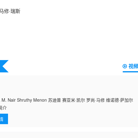
视
 M. Nair Shruthy Menon 苏迪普 赛亚米·凯尔 罗尚·马修 维诺德·萨加尔
简介
情