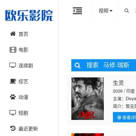
视频
首页
电影
搜索
马修·瑞斯
连续剧
动作片
综艺
生灵
喜剧片
国产剧
2026 / 印度
动漫
爱情片
港台剧
主演：Divya
大陆综艺
简介：
暂无
短剧
科幻片
日韩剧
日韩综艺
国产动漫
查看详
恐怖片
最近更新
欧美剧
港台综艺
日韩动漫