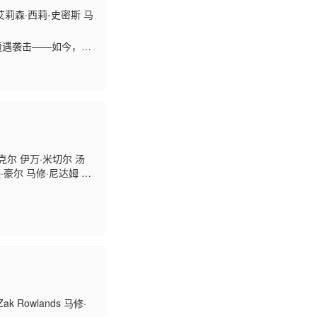
 艾莉森·西莉-史密斯 马
遭遇袭击——如今，
克尔 伊万·米切尔 汤
·豪尔 马修·尼达姆 詹
兰金 阿布巴卡尔·萨利
法瑟斯 阿比盖尔·索恩
 Rowlands 马修·