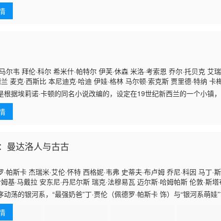
情
马尔韦 拜伦·科尔 希米什·帕特尔 伊芙·休森 米洛·考索恩 乔尔·托贝克 艾瑞
德兰 麦克·西斯比 本尼迪克·哈迪 伊娃·格林 马尔顿·索克斯 贾里德·特纳 卡
罗菲 保罗·罗顿多 安柚鑫 加里·扬 切尔西·普雷斯顿·克雷福德 尼克·桑普森 
是根据埃莉诺·卡顿的同名小说改编的，设定在19世纪新西兰的一个小镇，
迪纳 理查德·特·艾尔 马特·惠伦
离奇事件，每个人都讲述了自己所知的片面信息，结合在一起，构成了一
情
谎言的复
：曼达洛人与古古
·帕斯卡 杰瑞米·艾伦·怀特 西格妮·韦弗 史蒂夫·布卢姆 乔尼·科因 马丁·
哈姆基·马戴拉 安东尼·丹尼尔斯 瑞克·法穆易瓦 迈尔斯·哈姆帕斯 伦敦·斯
宾逊 波西亚·D·哈里斯 戴夫·菲洛尼
序动荡的银河系，“最强奶爸”丁·贾伦（佩德罗·帕斯卡 饰）与“银河系萌娃
冷峻坚毅的赏金猎人丁·贾伦身披贝斯卡钢甲，凭悍勇战力屡屡从围堵中
情