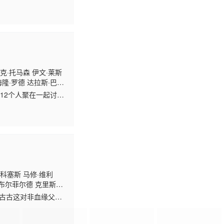
克·托马森 伊文·莱斯
梅隆·罗德 达拉斯·巴内
约翰·凯伦 马克·米钦
12个人聚在一起讨论
个交织着联合与背
斯科塞斯 马修·维利
塔布尔菲尔德 克里斯托
”古古这对非血缘父子
突围；看似弱小的原力