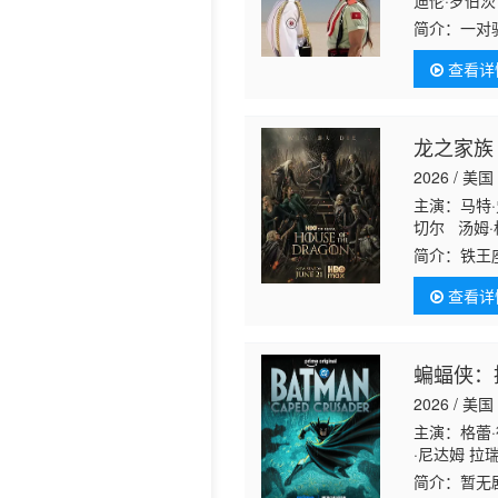
迪伦·罗伯茨 
简介：
一对
失方向状态
查看详
噩梦，这将
龙之家族
2026 / 美国
主演：马特·
切尔 汤姆·
尔 马修·尼
简介：
铁王
盖尔·兰金 
查看详
蝙蝠侠：
2026 / 美国
主演：格蕾·
·尼达姆 拉
·C·博尼拉 JP
简介：
暂无