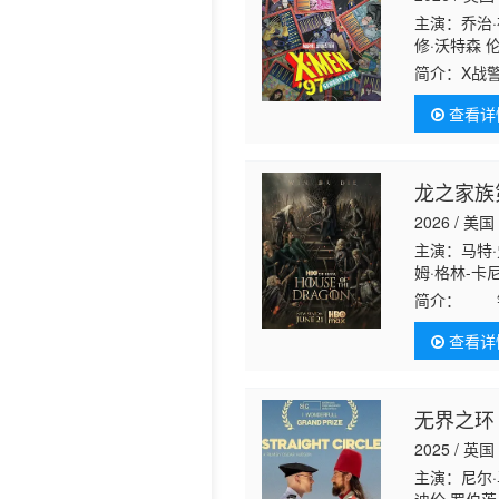
主演：乔治·布
历史片
修·沃特森 
简介：
X战
1990年代
查看详
龙之家族
2026 / 美国
主演：马特·
姆·格林-卡
姆斯·诺顿 
简介：
铁
姆 汤姆·库
查看详
无界之环
2025 / 英国
主演：尼尔·马