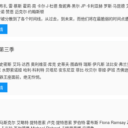
扎 雷·蔡斯 霍莉·周 卡尔·J·杜德 詹妮弗·黑尔 JP·卡利亚赫 罗斯·马昆德
伦诺·赞恩 迈克尔·约翰斯顿
警被分散到了各个时间线，从过去，到未来，而他们将在最脆弱的时间点
。天启发威，大战来临。
情
第三季
史密斯 艾玛·达西 奥利维亚·库克 史蒂夫·图森特 瑞斯·伊凡斯 法比安·弗兰
尼 水野索诺娅 哈利·科利特 贝塔尼·安东尼亚 菲比·坎贝尔 菲娅·萨班 杰佛逊
汤姆·班尼特 基兰·比尤 库尔特·埃贾万 弗莱迪·福克斯 克林顿·利伯蒂 盖尔·
王座面前，绝无怜悯。
伦 汤米·弗拉纳根 丹·福勒 乔普林·西伯顿 巴里·斯隆 保罗·肯尼迪 丹尼尔·
情
斯克尔 艾略特·提特恩索 卢克·提特恩索 罗伯特·霍布斯 Fiona Ramsay Zak