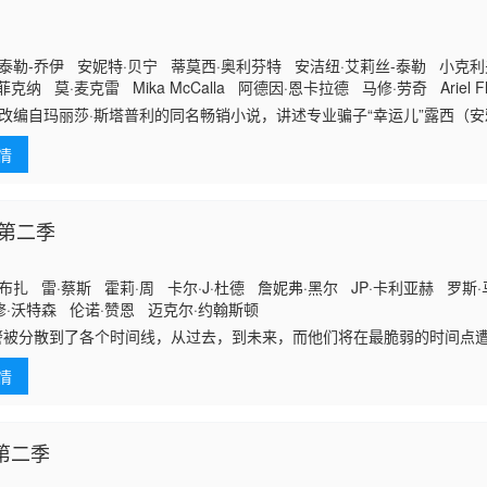
泰勒-乔伊 安妮特·贝宁 蒂莫西·奥利芬特 安洁纽·艾莉丝-泰勒 小克利
克纳 莫·麦克雷 Mika McCalla 阿德因·恩卡拉德 马修·劳奇 Ariel 
迪恩·S·贾格尔 克雷格·韦茨巴赫尔 Antal Kalik 米西·克莱尔·法尔科内
自玛丽莎·斯塔普利的同名畅销小说，讲述专业骗子“幸运儿”露西（安雅
美元
情
 第二季
布扎 雷·蔡斯 霍莉·周 卡尔·J·杜德 詹妮弗·黑尔 JP·卡利亚赫 罗斯
·沃特森 伦诺·赞恩 迈克尔·约翰斯顿
警被分散到了各个时间线，从过去，到未来，而他们将在最脆弱的时间点
。天启发威，大战来临。
情
7第二季