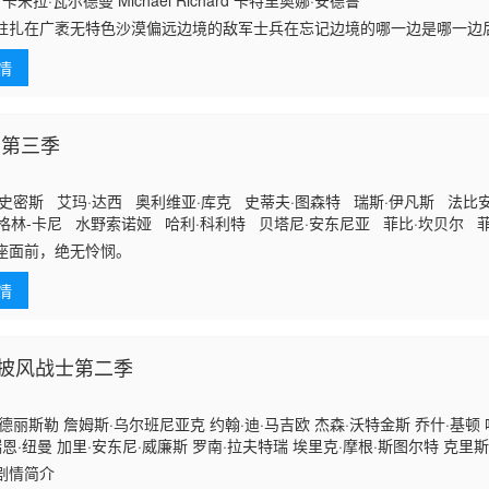
卡米拉·瓦尔德曼 Michael Richard 卡特里奥娜·安德鲁
驻扎在广袤无特色沙漠偏远边境的敌军士兵在忘记边境的哪一边是哪一边
。当他们努力应对自己的身份、忠诚和荒谬的处境时，他们的孤立慢慢让
情
模糊朋友和敌
 第三季
史密斯 艾玛·达西 奥利维亚·库克 史蒂夫·图森特 瑞斯·伊凡斯 法比安
格林-卡尼 水野索诺娅 哈利·科利特 贝塔尼·安东尼亚 菲比·坎贝尔 菲
达姆 詹姆斯·诺顿 汤姆·班尼特 基兰·比尤 库尔特·埃贾万 弗莱迪·
座面前，绝无怜悯。
阿布巴卡尔·萨利姆 汤姆·库伦 汤米·弗拉纳根 丹·福勒 乔普林·西伯顿
情
披风战士第二季
德丽斯勒 詹姆斯·乌尔班尼亚克 约翰·迪·马吉欧 杰森·沃特金斯 乔什·基顿
瑞恩·纽曼 加里·安东尼·威廉斯 罗南·拉夫特瑞 埃里克·摩根·斯图尔特 克里斯
·卡利亚赫 Zach·Lazar·Hoffman
剧情简介