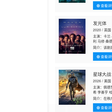
查看详
发光体
2020 / 英国
主演：卡兰·
利 马修·桑
特 杰德·布
简介：
该剧
森 亚当·加
最近发生的
查看详
叛、秘密与
星球大战
2026 / 美国
主演：佩德罗
希 李善亨 
弗·艾伦·罗
简介：
在秩
并肩登场。
查看详
学徒古古，