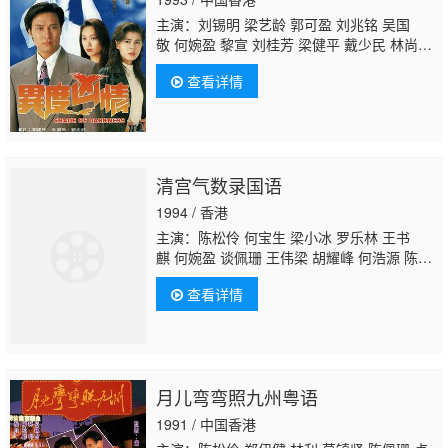
生 汤俊明 张宏伟 薛纯基 何金灵 简文达
主演：刘锡明 梁艺龄 郭可盈 刘兆铭 吴国
敬 何婉盈 黎宣 刘桂芳 梁健平 戴少民 林尚
武 文洁云 左健斌 趙海怡 蔡少芬 张慧仪 郭德
查看详情
信 李丽丽 罗莽 陈勉良 罗国维 楼南光 王维
德 王伟梁 林家栋 鲍方 麦子云 朱铁和 郑家
生 孙季卿 谭一清 黎秀英 欧阳莎菲 冯瑞珍
黄
仲匡
沈寶思 郭少芸 談泉慶 祝文君 黄文标 游
飙
清宫气数录国语
1994 / 香港
主演：陈松伶 何宝生 梁小冰 罗乐林 王书
麒 何婉盈 谈佩珊 王伟梁 胡耀峰 何浩源 陈中
坚 何璧坚 陈勉良 萧山仁 黄天铎 黄新 麦皓
查看详情
为 张英才 许实贤 郭少芸 李欣曉 方傑 黄成
想 河国荣 区岳 戴少民 郭卓桦 麦嘉伦 张延 虞
天伟 黎秀英 黄炜林 吕剑光 梁钦棋 廖丽丽 黄
文标 孙季卿 劉煒全 郑君宁 冯素波 萧玉燕 冯
瑞珍 李耀景 邓煜荣 谭一清 林家栋 李炜祺 邓
月儿弯弯照九州粤语
汝超 凌汉 林珮君 蒋文端 王维德 邵卓尧
黄仲
匡
刘桂芳 陈荣峻 游飙 薛纯基 陆丽燕 温双
1991 / 中国香港
燕 余慕莲 陈燕航