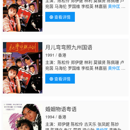
主演：陈松伶 郑伊健 林利 莫镇贤 陈佩珊 卢
宛茵 马海伦 罗国维 李桂英 林嘉丽
黄仲匡
馬
健聰 何昭傑 林燕明 李煌生 叶振棠 黄新 田
查看详情
青 呂劍光 邓煜荣 承恩 陳惠瑜 廖丽丽 游飙 孙
季卿 陳珮珊 陳振華 马宗德 张凤妮 梁爱 曾慧
云 林尚武 郭卓桦 王维德 林家栋 王伟梁 罗君
左 邓汝超 凌汉 曾健明 艾威 罗兰 陈有后 简而
清 鲍方 梁舜燕 张英才 谭炳文 江毅 蔡雲 方
月儿弯弯照九州国语
傑 何璧坚 谭一清 梁健平 郭德信 陈中坚 黄德
斌
1991 / 香港
主演：陈松伶 郑伊健 林利 莫镇贤 陈佩珊 卢
宛茵 马海伦 罗国维 李桂英 林嘉丽
黄仲匡
馬
健聰 何昭傑 林燕明 李煌生 叶振棠 黄新 田
查看详情
青 呂劍光 邓煜荣 承恩 陳惠瑜 廖丽丽 游飙 孙
季卿 陳珮珊 陳振華 马宗德 张凤妮 梁爱 曾慧
云 林尚武 郭卓桦 王维德 林家栋 王伟梁 罗君
左 邓汝超 凌汉 曾健明 艾威 罗兰 陈有后 简而
清 鲍方 梁舜燕 张英才 谭炳文 江毅 蔡雲 方
婚姻物语粤语
傑 何璧坚 谭一清 梁健平 郭德信 陈中坚 黄德
斌
1994 / 香港
主演：郑伊健 陈松伶 古天乐 张凤妮 陈妙
瑛 陈捷文 朱江 楚原 梁少狄
黄仲匡
麦皓为 黄