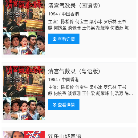
清宫气数录（国语版）
1994 / 中国香港
主演：陈松伶 何宝生 梁小冰 罗乐林 王书
麒 何婉盈 谈佩珊 王伟梁 胡耀峰 何浩源 陈中
坚 何璧坚 陈勉良 萧山仁 黄天铎 黄新 麦皓
查看详情
为 张英才 许实贤 郭少芸 李欣曉 方傑 黄成
想 河国荣 区岳 戴少民 郭卓桦 麦嘉伦 张延 虞
天伟 黎秀英 黄炜林 吕剑光 梁钦棋 廖丽丽 黄
文标 孙季卿 劉煒全 郑君宁 冯素波 萧玉燕 冯
瑞珍 李耀景 邓煜荣 谭一清 林家栋 李炜祺 邓
清宫气数录（粤语版）
汝超 凌汉 林珮君 蒋文端 王维德 邵卓尧
黄仲
匡
刘桂芳 陈荣峻 游飙 薛纯基 陆丽燕 温双
1994 / 中国香港
燕 余慕莲 陈燕航
主演：陈松伶 何宝生 梁小冰 罗乐林 王书
麒 何婉盈 谈佩珊 王伟梁 胡耀峰 何浩源 陈中
坚 何璧坚 陈勉良 萧山仁 黄天铎 黄新 麦皓
查看详情
为 张英才 许实贤 郭少芸 李欣曉 方傑 黄成
想 河国荣 区岳 戴少民 郭卓桦 麦嘉伦 张延 虞
天伟 黎秀英 黄炜林 吕剑光 梁钦棋 廖丽丽 黄
文标 孙季卿 劉煒全 郑君宁 冯素波 萧玉燕 冯
瑞珍 李耀景 邓煜荣 谭一清 林家栋 李炜祺 邓
欢乐山城粤语
汝超 凌汉 林珮君 蒋文端 王维德 邵卓尧
黄仲