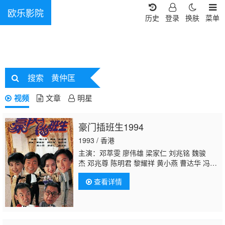
欧乐影院
历史
登录
换肤
菜单
搜索
黄仲匡
视频
文章
明星
豪门插班生1994
1993 / 香港
主演：邓萃雯 廖伟雄 梁家仁 刘兆铭 魏骏
杰 邓兆尊 陈明君 黎耀祥 黄小燕 曹达华 冯素
波 白茵 李桂英 林家栋 卢宛茵 梁葆贞 凌汉 萧
查看详情
玉燕 冯晓文 黄文标 游飙 叶振声 蒋克 王维
德 陈安莹 林嘉丽 黎秀英 陈启泰 麦嘉伦 何浩
源 曾洁云 麦皓为 许实贤 张英才 林佩君 梁健
平 曾慧云 戴少民 郭卓桦 黄天铎 黃瑋琳 陈燕
航 邓汝超 谭一清 陈中坚
黄仲匡