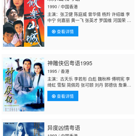
匡
刘桂芳 陈荣峻 游飙 薛纯基 陆丽燕 温双
1990 / 中国香港
燕 余慕莲 陈燕航
主演：张卫健 陈庭威 曾华倩 杨羚 许绍雄 李
中宁 何嘉丽 黄一飞 张英才 罗国维 河国荣 邓
汝超 溫雙燕 陈勉良 萧山仁 陈国邦 仙杜拉 陆
查看详情
应康 关菁
黄仲匡
黄文标 何礼男 骆应钧 孙季
卿 曹济 林嘉丽 王伟梁 冯瑞珍 邓煜荣 凌汉 梅
兰 谢月美 欧阳莎菲
神雕侠侣粤语1995
1995 / 香港
主演：古天乐 李若彤 白彪 魏秋桦 傅明宪 李
绮虹 雪梨 简佩筠 张可颐 刘丹 郭德信 詹秉
熙 朱铁和 骆应钧 吴家辉 李家强 戴志伟 江
查看详情
毅
黄仲匡
张翼 苏玉华 黎耀祥 李国麟 吴家
乐 李子雄 何洁珊 李耀景 冯晓文 刘江 李丽
丽 陈启泰 蔡云霞 李桂英 黄智贤 温文英 刘家
辉 冯素波 廖骏雄 李子奇 关菁 张鸿昌 罗兰 张
延 黎汉持 马海伦 蔡国庆 鲁振顺 焦雄 麦子
异度凶情粤语
云 陈狄克 廖丽丽 陈安莹 虞天伟 博君 游飙 吕
剑光 孙季卿 区岳 罗君左 戴少民 邓汝超 伍文
1993 / 中国香港