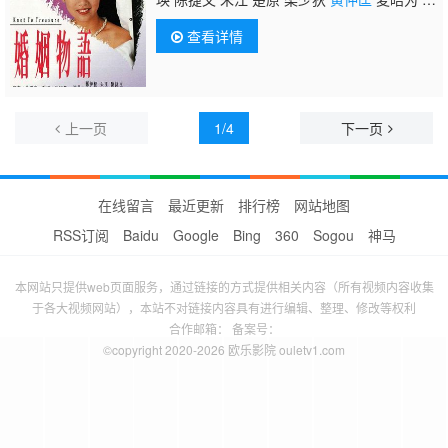
天铎 孙季卿 陈燕航 郭卓桦 白茵 林芷筠 韩马
查看详情
利 黄文标 邓汝超 王维德 于枫 廖丽丽 黎秀
英 陈中坚 区岳 俞明 黄炜林 林嘉丽 麦嘉伦 张
慧仪 戴志伟 苏恩磁 马清仪 谈泉庆 虞天伟 崔
嘉宝 河国荣 颜仟汶 陈勉良 张宏伟 梁启智 凌
汉 马德钟 谈佩珊 李海生 刘玉琼 吴国敬 陈晓
上一页
1/4
下一页
云 曾令茵 冯瑞珍 邓煜荣
在线留言
最近更新
排行榜
网站地图
RSS订阅
Baidu
Google
Bing
360
Sogou
神马
本网站只提供web页面服务，通过链接的方式提供相关内容（所有视频内容收集
于各大视频网站），本站不对链接内容具有进行编辑、整理、修改等权利
合作邮箱： 备案号：
©copyright 2020-2026 欧乐影院 ouletv1.com