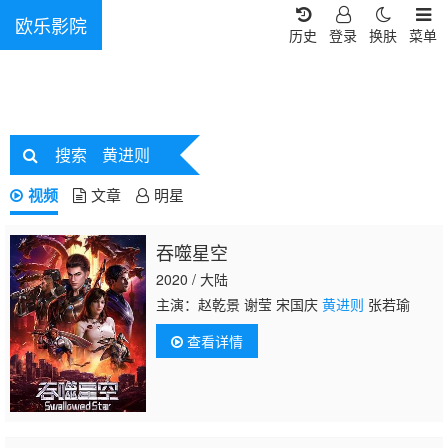
欧乐影院
历史
登录
换肤
菜单
搜索
黄进则
视频
文章
明星
吞噬星空
2020 / 大陆
主演：赵乾景 谢莹 宋国庆
黄进则
张若瑜
查看详情