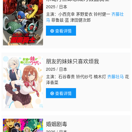
2025 / 日本
主演：小西克幸 茅野爱衣 铃村健一
齐藤壮
马
菲鲁兹·蓝 津田健次郎
查看详情
朋友的妹妹只喜欢烦我
2025 / 日本
主演：石谷春贵 铃代纱弓 楠木灯
齐藤壮马
花
泽香菜
查看详情
婚姻剧毒
2026 / 日本