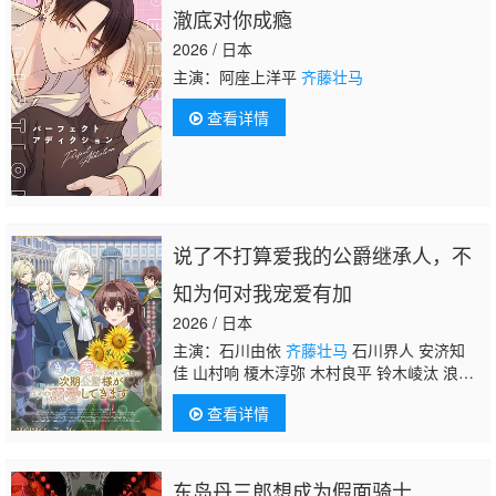
澈底对你成瘾
2026 / 日本
主演：阿座上洋平
齐藤壮马
查看详情
说了不打算爱我的公爵继承人，不
知为何对我宠爱有加
2026 / 日本
主演：石川由依
齐藤壮马
石川界人 安济知
佳 山村响 榎木淳弥 木村良平 铃木崚汰 浪川
大辅 国府田麻理子 田村真 内田真礼
查看详情
东岛丹三郎想成为假面骑士