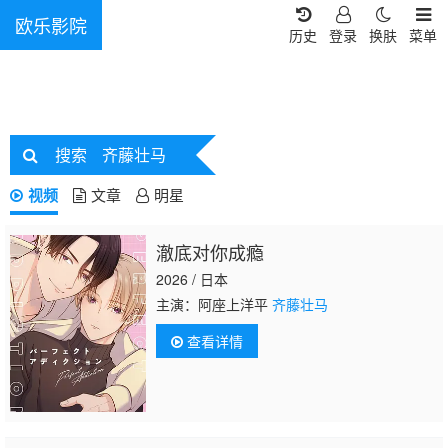
欧乐影院
历史
登录
换肤
菜单
搜索
齐藤壮马
视频
文章
明星
澈底对你成瘾
2026 / 日本
主演：阿座上洋平
齐藤壮马
查看详情