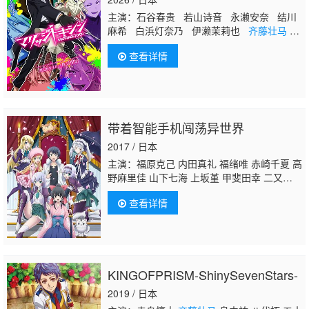
主演：石谷春贵 若山诗音 永濑安奈 结川
麻希 白浜灯奈乃 伊濑茉莉也
齐藤壮马
土屋神叶 白石晴香 祐仙勇
查看详情
带着智能手机闯荡异世界
2017 / 日本
主演：福原克己 内田真礼 福绪唯 赤崎千夏 高
野麻里佳 山下七海 上坂堇 甲斐田幸 二又一
成 松井菜樱子 立木文彦 原纱友里 吉冈茉
查看详情
祐 西村知道 楠大典 井上喜久子 井上穗乃
花 桑原由气 茜屋日海夏 米泽圆
齐藤壮马
内
田雄马 村田太志 岸尾大辅 伊藤健太郎 井上雄
贵 滨田贤二 玄田哲章 黑田崇矢 津田健次
郎 小林优 大原沙耶香 寿美菜子 大久保瑠
KINGOFPRISM-ShinySevenStars-
美 荻野叶月 青山吉能 矢野亚沙美 嘉数由
美 堀江由衣 中田让治 安元洋贵 石井康嗣 稻
2019 / 日本
田彻 柴田秀胜 铃木琢磨 川津泰彦 堂坂晃