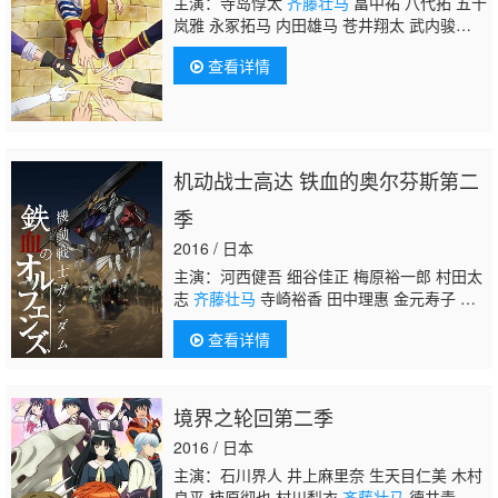
主演：寺岛惇太
齐藤壮马
畠中祐 八代拓 五十
三 金光宣明 浦田涉 大塚刚央
岚雅 永冢拓马 内田雄马 苍井翔太 武内骏
辅 杉田智和 柿原彻也 前野智昭 增田俊树 关
查看详情
俊彦 森久保祥太郎 浪川大辅 三木真一郎
机动战士高达 铁血的奥尔芬斯第二
季
2016 / 日本
主演：河西健吾 细谷佳正 梅原裕一郎 村田太
志
齐藤壮马
寺崎裕香 田中理惠 金元寿子 鸟
海浩辅 田中敦子 樱井孝宏 松风雅也 速水
查看详情
奖 加隈亚衣
境界之轮回第二季
2016 / 日本
主演：石川界人 井上麻里奈 生天目仁美 木村
良平 柿原彻也 村川梨衣
齐藤壮马
德井青