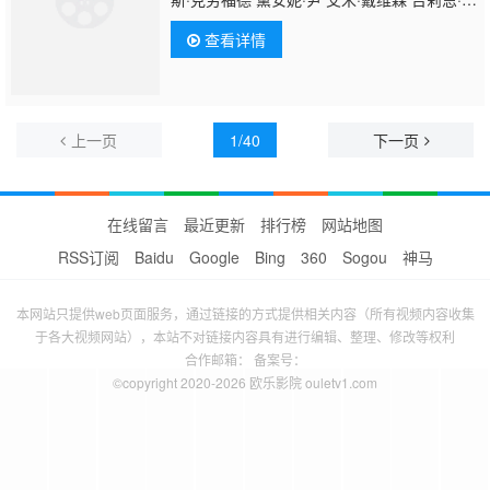
尔 里尔·莱尔·哈瓦瑞 西沃恩·墨菲 迈克尔·希区
查看详情
柯克 卡桑德拉·布莱尔 John Paul
&#039;Juice&#039; Caballero Tommy Lee
Ward Jr.
上一页
1/40
下一页
在线留言
最近更新
排行榜
网站地图
RSS订阅
Baidu
Google
Bing
360
Sogou
神马
本网站只提供web页面服务，通过链接的方式提供相关内容（所有视频内容收集
于各大视频网站），本站不对链接内容具有进行编辑、整理、修改等权利
合作邮箱： 备案号：
©copyright 2020-2026 欧乐影院 ouletv1.com