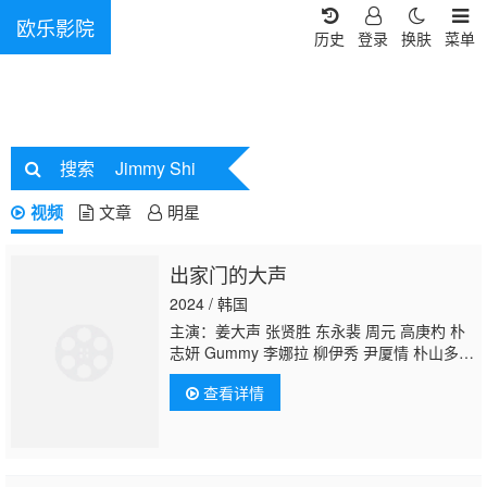
欧乐影院
历史
登录
换肤
菜单
搜索
Jimmy Shi
视频
文章
明星
出家门的大声
2024 / 韩国
主演：姜大声 张贤胜 东永裴 周元 高庚杓 朴
志妍 Gummy 李娜拉 柳伊秀 尹厦情 朴山多
拉 李准 李侑菲 李正信 崔东旭 金俊秀 金炯
查看详情
秀 权志龙