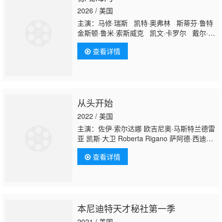
2026 / 美国
主演：马修·瑞斯 凯特·奥弗林 斯蒂芬·鲁特
金斯顿·鲁米·索斯威克 凯文·卡罗尔 戴尔·迪
奇 Ava Gaudet 威廉·希尔 戴维·阿姆斯特
查看详情
朗 伊莱·D·戈斯
Jimmy Shi
rts 伊恩·莱昂斯
克里斯托弗·C·詹姆斯 Shawn Jain Kevin
F. Conway Pat Fitz 雷纳尔多·特罗亚 Lee
DiFilippo Vincent Flynn Suzanne Gillies
从头开始
2022 / 美国
主演：佐伊·索尔达娜 欧吉尼奥·马斯特兰德雷
亚 凯斯·大卫 Roberta Rigano 萨阿德·西迪
基 鲁比·卡默尔 Jonathan Dylan King Paride
查看详情
Benassai Carlos Arellano Lorenzo
Pozzan Rodney Gardiner 米达宁·拉希米 梅
兰妮·米尼奇诺 伊丽莎白·安维斯 Tommy
Kijas Joseph Vassallo 道格·洛克 贾斯汀·柯
恩 嘉科莫·吉安尼欧缇 丹妮尔·戴德怀勒 凯尼
本尼迪特天才秘社第一季
塔·史密斯 乔纳森·德尔·阿尔科 威廉·斯坦福德·
戴维
2021 / 美国