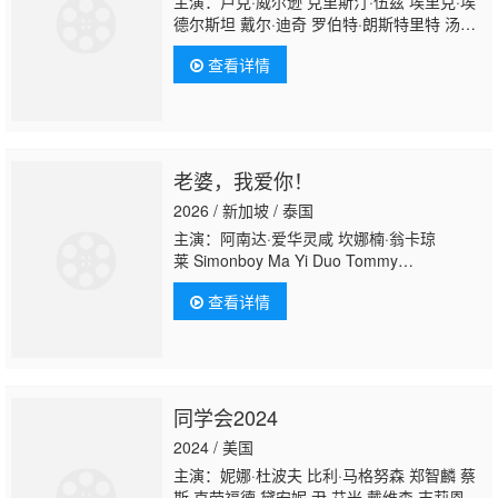
主演：卢克·威尔逊 克里斯汀·伍兹 埃里克·埃
德尔斯坦 戴尔·迪奇 罗伯特·朗斯特里特 汤姆·
伍德鲁夫 阿图罗·卡斯特罗 弗朗克西斯·周 吉
查看详情
娜·盖莱果 詹姆斯·巴伯森 Iyana Halley 卡塔
琳娜·桑地诺·莫雷诺 史蒂夫·李特 弗雷德·迈拉
麦德 山姆·理查森 Julianna Barwick Kristina
Harrison 冈冢敦子 Gianni Arone Jimmy Ray
Flynn 朱丽安·阿科斯塔 安吉·塞佩达 托尼·普
老婆，我爱你！
拉纳 蒂姆·夏普 梅肯·布莱尔 Carl De
Gregorio 玛丽
2026 / 新加坡 / 泰国
主演：阿南达·爱华灵咸 坎娜楠·翁卡琼
莱 Simonboy Ma Yi Duo Tommy
Wong Germaine Chow 张嘉轩 Chatchaya
查看详情
“Fah” Suthisuwan
同学会2024
2024 / 美国
主演：妮娜·杜波夫 比利·马格努森 郑智麟 蔡
斯·克劳福德 黛安妮·尹 艾米·戴维森 吉莉恩·贝