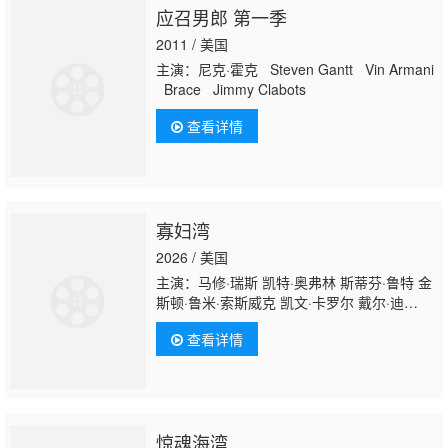
应召男郎 第一季
2011 / 美国
主演：尼克·霍克 Steven Gantt Vin Armani
Brace Jimmy Clabots
查看详情
寡妇湾
2026 / 美国
主演：马修·瑞斯 凯特·奥弗林 斯蒂芬·鲁特 金
斯顿·鲁米·索斯威克 凯文·卡罗尔 戴尔·迪
奇 Ava Gaudet 威廉·希尔 戴维·阿姆斯特朗 伊
查看详情
莱·D·戈斯 Jimmy Shirts 伊恩·莱昂斯 克里斯
托弗·C·詹姆斯 Shawn Jain Kevin F.
Conway Pat Fitz 雷纳尔多·特罗亚 Lee
DiFilippo Vincent Flynn Suzanne Gillies
惊魂海湾