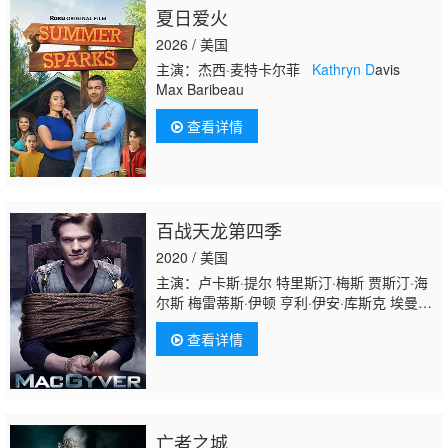
夏日爱火
2026 / 美国
主演：杰西·麦特卡尔菲
Kathryn D
avis
Max Baribeau
查看详情
百战天龙第四季
2020 / 美国
主演：卢卡斯·提尔 特里斯汀·梅斯 贾斯汀·海
尔斯 梅雷蒂斯·伊顿 亨利·伊安·库斯克 埃曼妞·
沃吉亚 卡米勒·玛娜 杰里米·帕尔科 Braxton
查看详情
Alexander Christine A. Jordan Kathryn
Alexander
亡者之城