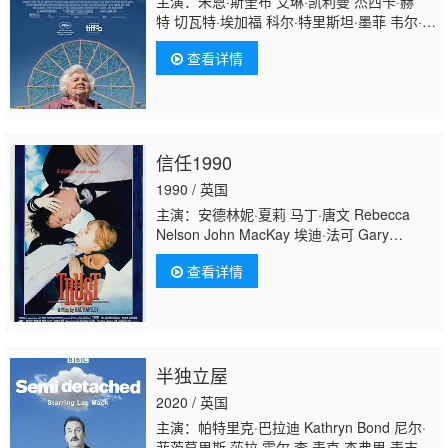
主演：朱恩·斯奎布 艾琳·凯利曼 杰西卡·赫
特 切瓦特·埃加福 科尔·特里斯坦·墨菲 韦尔·普
莱斯 Michael Everett Johnson 莉亚·兰
查看详情
朵 Greg Kaston 斯万米·萨姆派奥 斯蒂芬·辛
格 Rita Zohar Luis Castro de Leon 科尔·拉格
斯代尔 Marcha Kia 詹娜·克雷 Jacob
Flekier Zach Fike Hodges Kathryn Mayer
信任1990
1990 / 英国
主演：安德林妮·夏莉 马丁·唐文 Rebecca
Nelson John MacKay 埃迪·法可 Gary
Sauer 马特·马洛伊 Suzanne Costollos Jeff
查看详情
Howard 凯伦·西拉斯 汤姆·森 汉娜·沙利
文 Marko Hunt Kathryn Mederos 比尔·萨
奇 朱莉·凯斯勒 Pamela Stewart
半独立屋
2020 / 英国
主演：帕特里克·巴拉迪 Kathryn Bond 尼尔·
菲茨莫里斯 莎拉·霍尔 李·麦克 杰弗里·麦吉弗