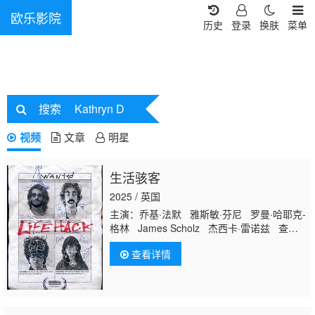
欧乐影院
历史
登录
换肤
菜单
搜索
Kathryn D
视频
文章
明星
生活骇客
2025 / 英国
主演：乔基·法默 雅斯敏·芬尼 罗曼·哈耶克-
格林 James Scholz 杰西卡·雷诺兹 查理·
科里德-米尔斯 凯尔·金 吉尔·温特尼茨
查看详情
Matteo Arnaldi 杰克·班尼特 洛瑞·布瑞
Georgie Fellows Penelope Granycome
Robin Guiver Zac Hemid Richard Hill
Boo Holmes Frances Katz Simon King
Ann-Kathryne Mi