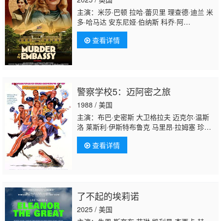
主演：米莎·巴顿 拉哈·蕾贝里 理查德·迪兰 米
多·哈马达 安东尼娅·伯纳斯 科乔·阿
塔 Josh Burdett 尼克·哈里
查看详情
斯 Kathryn McGarr Yassine Mkhichen
警察学校5：迈阿密之旅
1988 / 美国
主演：布巴·史密斯 大卫格拉夫 迈克尔·温斯
洛 莱斯利·伊斯特布鲁克 马里昂·拉姆塞 珍妮
特·琼斯 兰斯·金赛 马特·麦考伊 G.W.拜利 乔
查看详情
治·盖恩斯 勒内·奥贝尔若努瓦 乔治·R·罗伯
逊 Tab Thacker Archie Hahn 詹姆斯·汉普
顿 Jerry Lazarus 宾斯·莫洛克 Kathryn
Graf 艾伦·迈尔森 Jeff Gillen Ed Kovens Tom
Kouchalakos 鲁本·拉巴萨 斯科特·维内尔 胡
了不起的埃莉诺
里奥·奥斯卡·门乔索 Joni Siani Jeff Breslaue
2025 / 美国