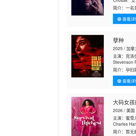
Chusak 艾玛
Valerie L
简介：
一名男
伴侣，他无
查看详
孽种
2025 / 加
主演：克洛伊·范·
Stevenson
简介：
孕妇
的孩子生父
查看详
艾格尼丝对
大码女孩
2026 / 美国
主演：蜜雪儿
Charles 
薄荷女士 Alec
简介：
暂无