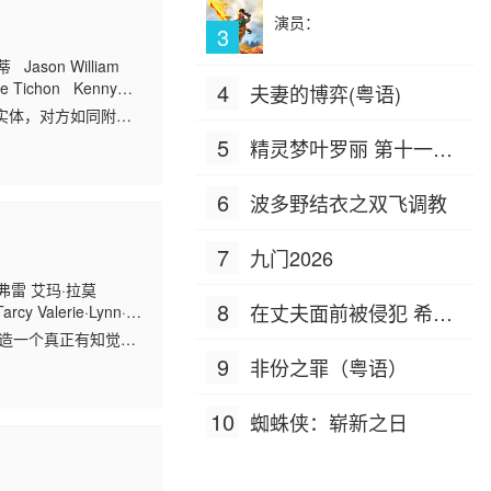
演员：
3
on William
Tichon Kenny
4
夫妻的博弈(粤语)
实体，对方如同附骨
进老宅深处的锁盒密
5
精灵梦叶罗丽 第十一季
（下）
6
波多野结衣之双飞调教
7
九门2026
弗雷 艾玛·拉莫
8
在丈夫面前被侵犯 希岛
Tarcy Valerie·Lynn·Hanna 加
创造一个真正有知觉的
爱理 IPZ-505
9
非份之罪（粤语）
10
蜘蛛侠：崭新之日