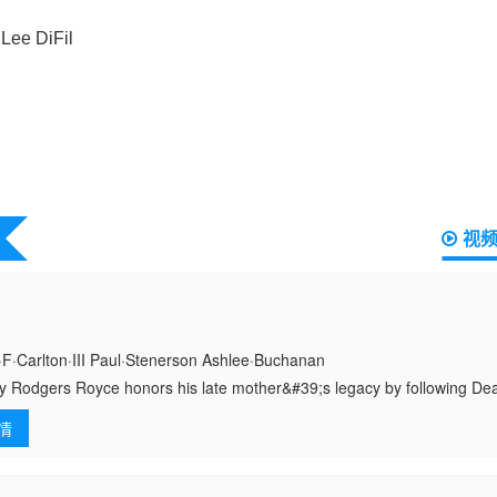
视
Carlton·III Paul·Stenerson Ashlee·Buchanan
y Rodgers Royce honors his late mother&#39;s legacy by following De
;s final to
情