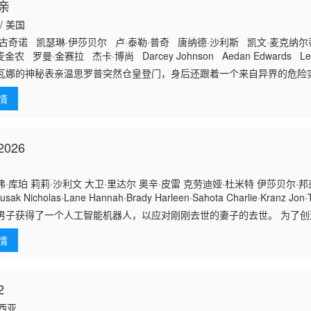
亲
 / 美国
古奇诺 凯瑟琳·伊莎贝尔 卢·泰勒·普奇 唐纳德·沙利斯 凯文·麦克纳尔蒂 Jas
金农 罗曼·金赛拉 杰卡·博尚 Darcey Johnson Aedan Edwards Lee 
tz
瓦娜的神秘表亲温思罗普突然仓皇登门，身后还跟着一个来自异界的危险
着目标一路追杀而来。为了护住身世成谜的表亲，瓦娜赌上一切，将人藏
情
。可异界存在
026
·库珀 莉莉·沙利文 大卫·里达尔 奥辛·皮雷 克劳迪娅·杜米特 伊莎贝尔·邦
usak Nicholas·Lane Hannah·Brady Harleen·Sahota Charlie·Kranz Jon·
rt·Ashe Sydney·Blackburn Declan·Gill Cameron·Anthony
男子获得了一个人工智能机器人，以应对刚刚去世的妻子的去世。 为了
意中把一个无害的爱情机器人变成了一个致命的灵魂伴侣。
情
2
来西亚