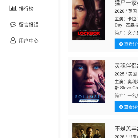
猛尸一家
剧情片
泰国剧
排行榜
欧美综艺
欧美动漫
2026 / 英国
主演：卡拉·
战争片
留言报错
Day 杰森·麦
Wood-Scha
简介：
女子
悬疑片
之疽，死咬
用户中心
查看详
室躲避追踪
犯罪片
灵魂伴侣2
奇幻片
2025 / 美国
主演：奥利弗
邵氏电影
斯 Steve·Ch
里·赫泽勒 Robe
简介：
一名
古装片
伴侣，他无
查看详
灾难片
不是羔羊
记录片
2026 / 马