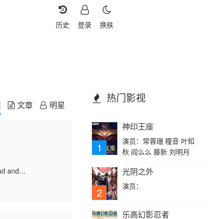
历史
登录
换肤
热门影视
频
文章
明星
神印王座
演员：常蓉珊 瞳音 叶知
1
秋 阎么么 藤新 刘明月
ad and
光阴之外
演员：
2
乐高幻影忍者