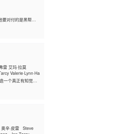
m
他要对付的是黑帮，
弗雷 艾玛·拉莫
arcy Valerie·Lynn·Hanna Robert·Ashe Sydney·Blackburn Declan·Gill 
创造一个真正有知觉的
辛·皮雷 Steve