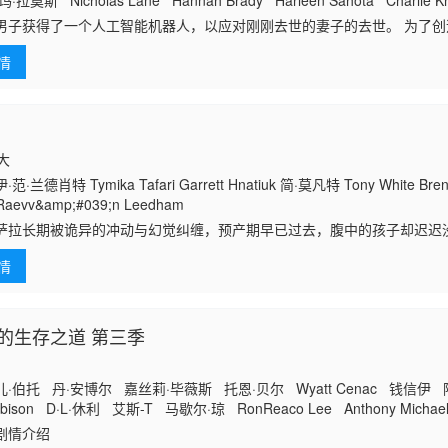
·拉莫斯 Nicholas Lane Hannah Brady Harleen Sahota Charlie K
ynn Hanna 加里·赫泽勒 Robert Ashe Sydney Blackburn Declan Gill 
子获得了一个人工智能机器人，以应对刚刚去世的妻子的去世。 为了创造一个真正有知觉的
意中把一个无害的爱情机器人变成了一个致命的灵魂伴侣。
情
拿大
兰德肖特 Tymika Tafari Garrett Hnatiuk 简·莫凡特 Tony White Bre
 Raevv&amp;#039;n Leedham
萨拉长期被诡异的冲动与幻觉纠缠，预产期早已过去，腹中的孩子却迟迟
特洛伊突然现身，邀请她前往自家偏远农场共进晚餐。萨拉赴约后，才发
情
这个未降生的
的生存之道 第三季
·伯托 丹·安博尔 嘉丝莉·毕薇斯 托恩·贝尔 Wyatt Cenac 钱信
Harbison D·L·休利 艾斯-T 马歇尔·琼 RonReaco Lee Anthony Mich
sys Proctor-Turner
剧情介绍