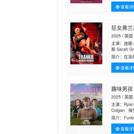
查看详
狂女弗兰
2025 / 美国
主演：迪娜·
斯 Sarah
尔·齐加里迪
简介：
在洛
渗透在生活
查看详
缘。当最后
趣味男孩
2025 / 英国
主演：Ryan 
Colgan 保罗
费迪奥拉 Walt
简介：
Funbo
life. From f
查看详
shared love