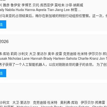
 雅彦·鲁伊安 李博艺 贝托·库西亚伊 莫哈末·沙菲·纳斯威
aily Nabila·Huda Hanna·Aqeela Tian·Jiang·Lee 林雪
ukat·Fonseka·Farid Paul·Baker Azizul·Ammar Hairi·Safwan Shewin·Si
对马来亚的占领结束后，梅尔在新加坡的特别行动组担任警察。这一次，
人在鸦片生意方面活动，并且受到腐败官员的保护。
情
026
·库珀 莉莉·沙利文 大卫·里达尔 奥辛·皮雷 克劳迪娅·杜米特 伊莎贝尔·邦
usak Nicholas·Lane Hannah·Brady Harleen·Sahota Charlie·Kranz Jon·T
男子获得了一个人工智能机器人，以应对刚刚去世的妻子的去世。 为了
意中把一个无害的爱情机器人变成了一个致命的灵魂伴侣。
情
沙利文 大卫·里达尔 克劳迪娅·杜米特 奥利弗·库珀 伊莎贝尔·邦弗雷 奥