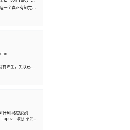
ranz Jon Tarcy
Cameron Anthony
ndan
没有降生。失联已久
现特洛伊和他的母亲
伊 阿什利·格雷厄姆
ael Lopez 珍娜·莱昂斯