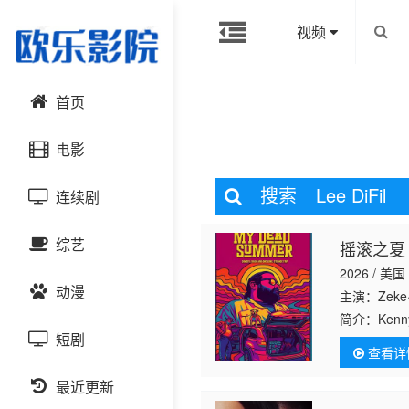
视频
首页
电影
搜索
Lee DiFil
连续剧
动作片
综艺
摇滚之夏
喜剧片
国产剧
2026 / 美国
动漫
爱情片
港台剧
主演：Zeke·F·
大陆综艺
简介：
Kenn
Company&#39
短剧
科幻片
日韩剧
日韩综艺
国产动漫
查看详
恐怖片
最近更新
欧美剧
港台综艺
日韩动漫