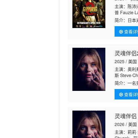
主演：陈沛兴
历史片
普 Fauzie·L
卉 Ayez·Sha
简介：
日本
其中大多数
查看详
灵魂伴侣2
2025 / 美国
主演：奥利弗
斯 Steve·Ch
简介：
一名
伴侣，他无
查看详
灵魂伴侣
2026 / 美国
主演：莉莉·