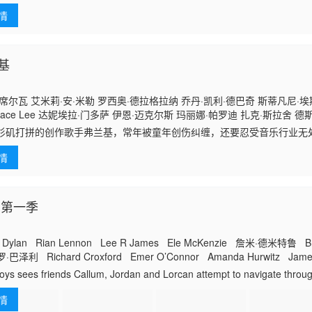
情
基
席尔瓦 艾米莉·安·米勒 罗西奥·德拉格拉纳 乔丹·凯利·德巴奇 斯蒂凡尼·埃
 Grace Lee 达妮埃拉·门多萨 伊恩·迈克尔斯 玛丽娜·帕罗迪 扎克·斯拉舍 
斯
杉矶打拼的创作歌手弗兰基，常年被童年创伤纠缠，还要忍受音乐行业无
里的厌女氛围，以及反复拉扯的自我怀疑。长久的隐忍与挤压里，她的精
情
一根稻草落下
 第一季
Dylan Rian Lennon Lee R James Ele McKenzie 詹米·德米特鲁 Bri
·巴泽利 Richard Croxford Emer O’Connor Amanda Hurwitz Jam
er Chigui Brendan Quinn
ys sees friends Callum, Jordan and Lorcan attempt to navigate throug
irst girlfriends to dead pet pigs, the lads are put through the psychological
情
 of innocent fun and wholesome mucking