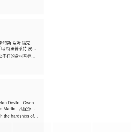
斯特斯 蒂姆·福克
德斯玛·特里普莱特 皮埃
处不在的身材羞辱、
神一步步走到崩溃边
an Devlin Owen
es Martin 凡妮莎·伊
h the hardships of
 ringer. But will their