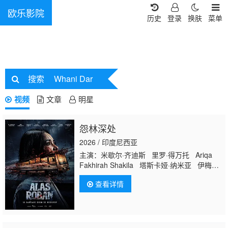
欧乐影院
历史
登录
换肤
菜单
搜索
Whani Dar
视频
文章
明星
怨林深处
2026 / 印度尼西亚
主演：米歇尔·齐迪斯 里罗·得万托 Ariqa
Fakhirah Shakila 塔斯卡娅·纳米亚 伊梅尔
达·塞林 Dewi Pakis
Whani Dar
mawan 普
查看详情
里特·蒂莫西 德拉·达蒂安 鲁克曼·罗萨迪
Agus Kuncoro 鲁思·马里尼 Saputra Kori
Agung Bla Aldy Pratama