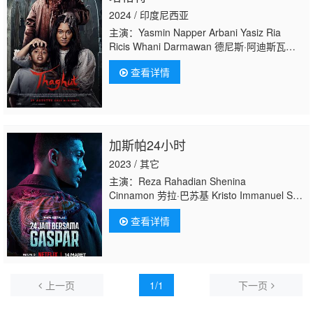
2024 / 印度尼西亚
主演：Yasmin Napper Arbani Yasiz Ria
Ricis Whani Darmawan 德尼斯·阿迪斯瓦
拉 Hana Saraswati Keanu Azka Nasarius
查看详情
Sudaryono
加斯帕24小时
2023 / 其它
主演：Reza Rahadian Shenina
Cinnamon 劳拉·巴苏基 Kristo Immanuel Sal
Priadi Dewi Irawan Landung Simatupang Ali
查看详情
Fikry Shofia Shireen Iswadi Pratama Alleyra
Fakhira Whani Darmawan Eka Tioda Heru
Prasetyo 尤迪·阿末达·祖丁 Agung
Endhyatmoko Nano Asmorodono Frendy
Kusuma Ikhsan
上一页
1/1
下一页