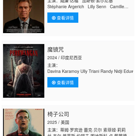
主演：威廉·达福 加斯顿·索尔尼基
Stéphanie Argerich Lilly Senn Camille
Clair Claus Philipp Lilly Lindner
查看详情
魔镜咒
2024 / 印度尼西亚
主演：
Davina Karamoy Ully Triani Randy Nidji Eduwa
查看详情
椅子公司
2025 / 美国
主演：蒂姆·罗宾逊 蕾克·贝尔 索菲娅·莉莉
丝 韦尔·普莱斯 约瑟夫·图迪斯科 卢·戴蒙德·菲