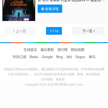
利普斯 Andre De Leon 布拉德利·斯泰克
查看详情
尔 Douglas Bennett Alex Montaldo 阿尔贝托·
艾萨克 小哈里·萨顿 Jonah McD Joy
Decker Carole Denise Jones Billy
Beyrer Allan Greenberg Joseph
Lymous Peter Brevett Rich Duva James
上一页
1/116
下一页
Thomas Bligh Rob Romero
在线留言
最近更新
排行榜
网站地图
RSS订阅
Baidu
Google
Bing
360
Sogou
神马
本网站只提供web页面服务，通过链接的方式提供相关内容（所有视频内容收集
于各大视频网站），本站不对链接内容具有进行编辑、整理、修改等权利
合作邮箱： 备案号：
©copyright 2020-2026 欧乐影院 ouletv1.com