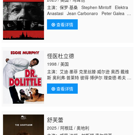
主演：保罗·基桑 Stephen Mintoff Elektra
Anastasi Jean Carbonaro Peter Galea
Polly Highton Jeff C. Smith Robert Grose
查看详情
Tiana Formosa Matteo Caruana Bond
Narcy Calamatta
怪医杜立德
1998 / 美国
主演：艾迪·墨菲 克里丝滕·威尔逊 奥西·戴维
斯 奥利弗·普莱特 彼得·博伊尔 理查德·希夫 杰
弗里·塔伯 凯拉·帕特 雷文-西蒙尼 斯蒂芬·吉尔
查看详情
伯恩 埃里克·德拉姆斯 June
Christopher Cherie Franklin 马克·阿戴尔-里
奥斯 Don Calfa Kellye Nakahara 贝丝·格兰
特 Yule Caise 卡尔·T·怀特 罗明 诺曼·麦克唐
纳徳 艾伯特·布鲁克斯 克里斯·洛克 雷尼·桑托
舒芙蕾
尼 约翰·雷吉扎莫 朱莉·卡夫娜 盖瑞·山德林 艾
伦·德杰尼勒斯 布赖恩·道尔 菲尔·普
2025 / 阿根廷 / 奥地利