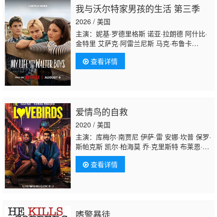
我与沃尔特家男孩的生活 第三季
2026 / 美国
主演：妮基·罗德里格斯 诺亚·拉朗德 阿什比·
金特里 艾萨克·阿雷兰尼斯 马克·布鲁卡
斯 Sally Cacic 柯瑞·福格尔玛尼斯 Lennix
查看详情
James 艾琳·卡普拉克 约翰尼·林克 米娅·洛
韦 杰克·曼利 保罗·麦克吉莱恩 Naveen
Paddock 迈尔斯·佩雷斯
爱情鸟的自救
2020 / 美国
主演：库梅尔·南贾尼 伊萨·雷 安娜·坎普 保罗·
斯帕克斯 凯尔·柏海莫 乔·克里斯特 布莱恩·克
恩 莫西斯·斯托姆 贾伦·米切尔 T·C·马特恩 格
查看详情
拉伦·布莱恩特·班克斯 尼古拉斯·帕森斯 安东
尼·迈克尔·弗雷德里克 韦米蒂娅·埃拉恩 莱斯
利·卡斯泰 Kenneth Kynt Bryan Catherine
Cohen Kelly Murtagh Andrene Ward-
Hammond
嗜警暴徒