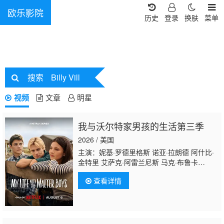
欧乐影院
历史
登录
换肤
菜单
搜索
Billy Vill
视频
文章
明星
我与沃尔特家男孩的生活第三季
2026 / 美国
主演：妮基·罗德里格斯 诺亚·拉朗德 阿什比·
金特里 艾萨克·阿雷兰尼斯 马克·布鲁卡
斯 Sally Cacic 柯瑞·福格尔玛尼斯 Lennix
查看详情
James 艾琳·卡普拉克 约翰尼·林克 米娅·洛
韦 杰克·曼利 保罗·麦克吉莱恩 Naveen
Paddock 迈尔斯·佩雷斯