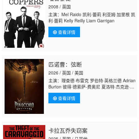
2008 / 英国
主演：Mel Raido 凯利·蕾莉 利亚姆·加里根 凯
利·蕾莉 Kelly Reilly Liam Garrigan
查看详情
匹诺曹：弦断
2026 / 英国 / 美国
主演：理查德·布雷克 罗伯特·英格兰德 Adrian
Burton 彼得·德索萨-费奥尼 夏洛特·杰克逊·科
尔曼 凯莉·里安·桑松 Karolina Ugrenyuk 艾玛·
查看详情
泰特 亚历山大·巴特勒 Cameron Bell Amanda
Jane York Bevan Thomas Jessica
Balmer Belinda Fenty Wesley Lloyd Jay
Robertson Dexter Rodger Robin Burns Holly
Robertson Andrew Rolfe
卡拉瓦乔失窃案
2025 / 英国 / 马耳他