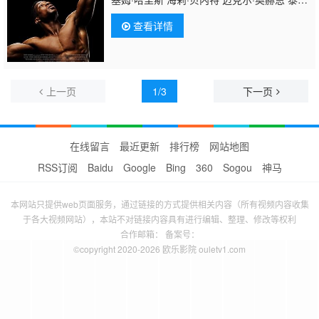
佩姬 布拉德利·斯泰克尔 克雷格·卡科夫斯
查看详情
基 桑尼·瓦利森
蒂 Justin Cuomo Peter Ivanov 马克·史密
斯 Kimberly Christian 戴恩·多诺
休 Jodi Bianca Wise Andrea Figliomeni Alfret
姆·马丁·格里森 Ezra Bynum Jeffrey Johnson
上一页
1/3
下一页
在线留言
最近更新
排行榜
网站地图
RSS订阅
Baidu
Google
Bing
360
Sogou
神马
本网站只提供web页面服务，通过链接的方式提供相关内容（所有视频内容收集
于各大视频网站），本站不对链接内容具有进行编辑、整理、修改等权利
合作邮箱： 备案号：
©copyright 2020-2026 欧乐影院 ouletv1.com