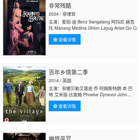
非常残酷
2024 / 菲律宾
主演：爱珀·迪 Benz Sangalang 阿玛尼·赫克
托 Manang Medina Ghion Layug Aries Go Caira
查看详情
百年乡情第二季
2014 / 英国
主演：安娜贝勒艾裴逊 乔·阿姆斯特朗 本·巴
特 艾米丽·比查姆 Phoebe Dynevor John
Elkington 鲁珀特·伊文斯 Daniel
查看详情
Ezra Anthony Flanagan James Foster 安德
鲁·高尔 斯科特·汉迪 Will Hemsley Samantha
Hindman Ainsley Howard 约翰·西姆 玛克辛·
皮克 德里克·里德尔 茱丽叶特·斯蒂文森 汤姆·
瓦瑞
幽旅巫咒