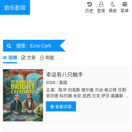
欧乐影院
历史
登录
换肤
菜单
搜索
Ezra Carli
视频
文章
明星
幸运有八只触手
2026 / 美国
主演：陈冲 刘易斯·普尔曼 贝丝·格兰特 莎莉·
菲尔德 科尔姆·米尼 凯西·贝克 萨莎·威廉斯 丹
·佩恩 梅根·赫弗恩 安东尼·哈里森 劳拉·哈里
查看详情
斯 索菲亚·布莱克-德埃利亚 卡罗琳·亚代尔 唐
纳德·沙利斯 迈尔斯·马萨
勒 Brandon·McEwan Emily·Giannozio 卡里姆
·马尔科姆 Kingston·Goodjohn Ezra·Wilson 诺
亚·克雷格