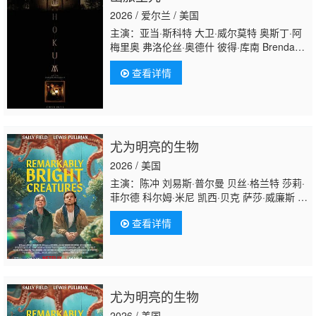
2026 / 爱尔兰 / 美国
主演：亚当·斯科特 大卫·威尔莫特 奥斯丁·阿
梅里奥 弗洛伦丝·奥德什 彼得·库南 Brendan
Conroy 迈克尔·帕特里克 威尔·奥康纳 Sioux
查看详情
Carroll
Ezra Carli
sle Siox C Mallory Adams
尤为明亮的生物
2026 / 美国
主演：陈冲 刘易斯·普尔曼 贝丝·格兰特 莎莉·
菲尔德 科尔姆·米尼 凯西·贝克 萨莎·威廉斯 丹
·佩恩 梅根·赫弗恩 安东尼·哈里森 劳拉·哈里
查看详情
斯 索菲亚·布莱克-德埃利亚 卡罗琳·亚代尔 唐
纳德·沙利斯 迈尔斯·马萨
勒 Brandon·McEwan Emily·Giannozio 卡里姆
·马尔科姆 Kingston·Goodjohn Ezra·Wilson 诺
亚·克雷格
尤为明亮的生物
2026 / 美国