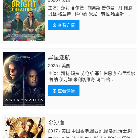
主演：莎莉·菲尔德 刘易斯·普尔曼 丹·佩恩
贝丝·格兰特 科尔姆·米尼 劳拉·哈里斯 索
菲亚·布莱克-德埃利亚 凯西·贝克 陈冲 梅
查看详情
根·赫弗恩 唐纳德·沙利斯 萨莎·威廉斯 迈
尔斯·马萨勒 Brandon McEwan Emily
Giannozio 卡里姆·马尔科姆 Kingston
Goodjohn Ezra Wilson 安东尼·哈里森 诺
亚·克雷格 卡罗琳·亚代尔
异星迷航
2025 / 美国
主演：凯特·玛拉 劳伦斯·菲什伯恩 加布里埃尔
·鲁纳 伊万娜·米利切维奇 玛西·格
雷 Scarlett Holmes 礼萨·迪亚
查看详情
科 Daniel Quirke Daiana Madeira Christine Abe
登·奥沙利文 Gordon Barry
金沙血
2017 / 美国,中国香港,墨西哥,摩洛哥,瑞士,阿