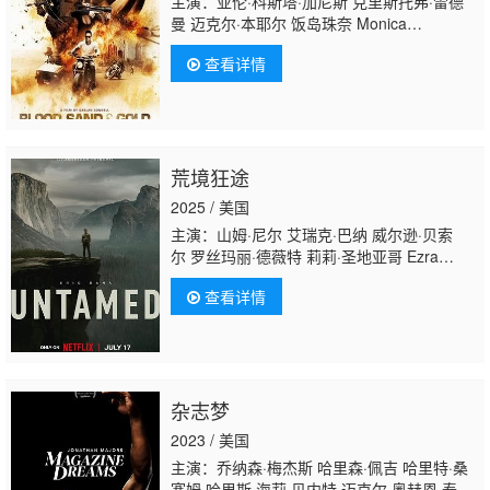
主演：亚伦·科斯塔·加尼斯 克里斯托弗·雷德
曼 迈克尔·本耶尔 饭岛珠奈 Monica
West Jenny Sterlin Paulino Partida Bruce
查看详情
McKenzie Ezra Knight 莱蒂齐娅·莱查
荒境狂途
2025 / 美国
主演：山姆·尼尔 艾瑞克·巴纳 威尔逊·贝索
尔 罗丝玛丽·德薇特 莉莉·圣地亚哥 Ezra
Franky 约什·兰德尔 Ezra Wilson Omi
查看详情
Fitzpatrick-Gonzales 乔·霍尔特 尼古拉·科雷
亚·达姆得 Sara-Jewel Hughes 扎克·圣蒂亚
戈 泰勒·辛克森 亚历桑德拉·卡斯蒂略 布拉德
利·斯泰克尔 唐纳德·沙利斯 萨默·萨利姆 天行
者·休斯 乔纳森·怀特赛尔
杂志梦
2023 / 美国
主演：乔纳森·梅杰斯 哈里森·佩吉 哈里特·桑
塞姆·哈里斯 海莉·贝内特 迈克尔·奥赫恩 泰勒·