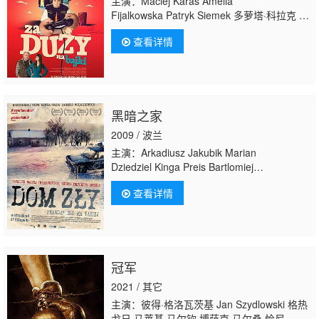
主演：Maciej Karas Amelia
Fijalkowska Patryk Siemek 多萝塔·科拉克 卡
罗利娜·格鲁什卡 安德烈·格拉博夫斯
查看详情
基 Nikodem Balczus Marcin Dabrowski Ewa
Dolska Tomasz Gregorczyk Oliwier
Grzegorzewski Oskar Grzegorzewski Maritta
Iwanska Kamil Janecki Jacek Janosz
黑暗之家
2009 / 波兰
主演：Arkadiusz Jakubik Marian
Dziedziel Kinga Preis Bartlomiej
Topa Katarzyna Cynke Robert
查看详情
Wabich Robert Wieckiewicz Krzysztof
Czeczot Eryk Lubos Lech Dyblik Marcin
Juchniewicz Bartosz3e Zukowski Grzegorz
Wojdon Slawomir Orzechowski Anna
Grzeszczak
冠军
2021 / 其它
主演：彼得·格洛瓦茨基 Jan Szydlowski 格热
戈日·马莱基 马尔钦·博萨克 马尔桑·恰尼