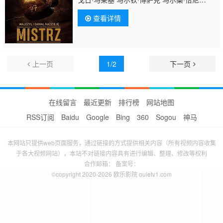
克 Marek Kasprzyk 皮特·维特科夫斯基 马里
查看详情
安·杰奇茨 拉法尔·扎维鲁查 卡米尔·谢普特茨
基 Marianna Pawlisz Zbigniew
Paterak Agata Mieniuk Milosz
Kwiecien Martin Hugh Henley 卢卡斯·斯佐布
利克 Marek Kossakowski Grzegorz
上一页
1/2
下一页
Artman 安杰伊·皮耶钦斯基 Ryszard
Kluge Kon
在线留言
最近更新
排行榜
网站地图
RSS订阅
Baidu
Google
Bing
360
Sogou
神马
本网站只提供web页面服务，通过链接的方式提供相关内容（所有视频内容收集
于各大视频网站），本站不对链接内容具有进行编辑、整理、修改等权利
合作邮箱： 备案号：
©copyright 2020-2026 欧乐影院 ouletv1.com