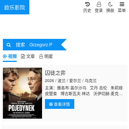
欧乐影院
历史
登录
换肤
菜单
搜索
Grzegorz·P
视频
文章
明星
囚徒之弈
2026 / 波兰 / 爱尔兰 / 乌克兰
主演：雅各布·盖尔沙乌 艾丹·吉伦 朱莉娅·
皮楚查 博古斯瓦夫·林达 沃伊切赫·麦克瓦
尔达斯基 安娜·普洛克尼亚克 马特乌什·科
查看详情
希丘凯维奇 托马斯·科特 马格达莱纳·科莱
斯尼克 保罗·弗里曼 安东尼·帕利基 Grisha
Gorobchuk Grzegorz Palkowski Grzegorz
Palkowski 达里娅·波鲁尼娜 维克托·日丹诺
夫