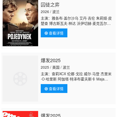
囚徒之弈
2026 / 波兰
主演：雅各布·盖尔沙乌 艾丹·吉伦 朱莉娅·皮
楚查 博古斯瓦夫·林达 沃伊切赫·麦克瓦尔达斯
基 安娜·普洛克尼亚克 马特乌什·科希丘凯维
查看详情
奇 托马斯·科特 马格达莱纳·科莱斯尼克 保罗·
弗里曼 安东尼·帕利基 Grisha
Gorobchuk Grzegorz Palkowski Grzegorz
Palkowski 达里娅·波鲁尼娜 维克托·日丹诺夫
爆发2025
2025 / 美国 / 波兰
主演：查莉XCX 伦娜·戈拉 威尔·马登 杰里米
·O·哈里斯 阿伽塔·特泽布霍夫斯卡 Maja
Michnacka Jan Lubaczewski Jacek
查看详情
Zubiel Marcin Malisz Anton
Kolbasko Aleksander Lipski-Reinstein Jakub
Galecki Mirra Prudowska Grzegorz
Pluciennik Julia Swiech Bartlomiej
Palubicki Julian Sanchez
爆发2025