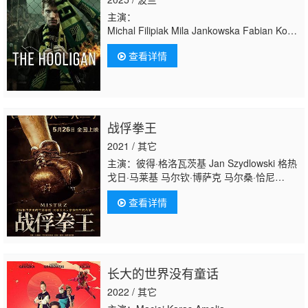
主演：
Michal Filipiak Mila Jankowska Fabian Kocie
米勒·诺辛斯
查看详情
基 Grzegorz Palkowski Krystian Pesta Karol 
塔·祖达 沃伊切赫·杰林斯基
战俘拳王
2021 / 其它
主演：彼得·格洛瓦茨基 Jan Szydlowski 格热
戈日·马莱基 马尔钦·博萨克 马尔桑·恰尼
克 Marek Kasprzyk 皮特·维特科夫斯基 马里
查看详情
安·杰奇茨 拉法尔·扎维鲁查 卡米尔·谢普特茨
基 Marianna Pawlisz Zbigniew
Paterak Agata Mieniuk Milosz
Kwiecien Martin Hugh Henley 卢卡斯·斯佐布
利克 Marek Kossakowski Grzegorz
长大的世界没有童话
Artman 安杰伊·皮耶钦斯基 Ryszard
Kluge Kon
2022 / 其它