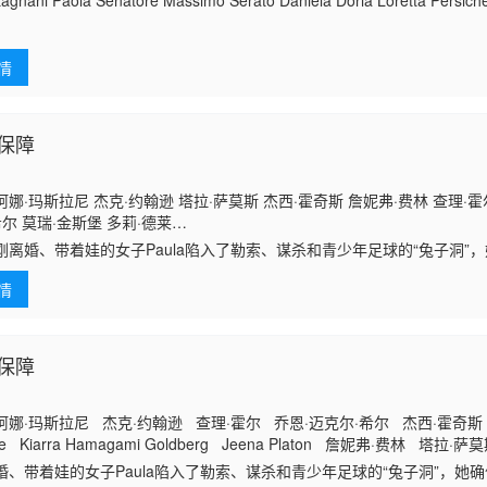
gnani Paola Senatore Massimo Serato Daniela Doria Loretta Persichetti
情
保障
娜·玛斯拉尼 杰克·约翰逊 塔拉·萨莫斯 杰西·霍奇斯 詹妮弗·费林 查理·霍
希尔 莫瑞·金斯堡 多莉·德莱
 Jianna·Platon Nola·Wallace Kiarra·Hamagami·Goldberg Jeena·Platon
婚、带着娃的女子Paula陷入了勒索、谋杀和青少年足球的“兔子洞”
珍妮瓦·梅雷迪斯
时挣扎于争夺孩子的监护权和身份危机。为此，Paula开始自行调查案件
情
是她重建自己的家庭和自我的关键。
保障
娜·玛斯拉尼 杰克·约翰逊 查理·霍尔 乔恩·迈克尔·希尔 杰西·霍奇斯 Jia
lace Kiarra Hamagami Goldberg Jeena Platon 詹妮弗·费林 塔拉·
ois Camilla Lockhart 大卫·加雷利克 莫瑞·金斯堡 Brooklyn Sobel 多
婚、带着娃的女子Paula陷入了勒索、谋杀和青少年足球的“兔子洞”，她