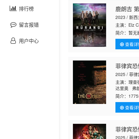
剧情片
鹿朗吉 
泰国剧
排行榜
欧美综艺
欧美动漫
2023 / 新
战争片
留言报错
主演：Elz Ca
简介：
暂无
悬疑片
用户中心
查看详
犯罪片
菲律宾恐
奇幻片
2025 / 菲
主演：理查德·
邵氏电影
达里奥 弗朗辛
Ortega 阿
简介：
17
古装片
Maika Riv
圣节狂欢夜
查看详
开启末日启
灾难片
菲律宾恐
记录片
2025 / 菲