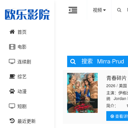
视频
首页
电影
搜索
Mirra·Prud
连续剧
动作片
综艺
青春碎片
喜剧片
国产剧
2026 / 美国
动漫
爱情片
港台剧
主演：伊格比
大陆综艺
纳 Jordan 
Cortés Ale
简介：
19
短剧
科幻片
日韩剧
日韩综艺
国产动漫
同时，专门猎
查看详
去
恐怖片
最近更新
欧美剧
港台综艺
日韩动漫