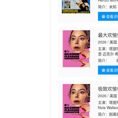
Renzo Monta
简介：
未知
查看详
最大欢愉
2026 / 美国
主演：塔提阿
恩·迈克尔·
昂 Ani·Balan
简介：
刚离
尼尔·戴尔 
场犯罪，同
查看详
的阴谋，也
极致欢愉
2026 / 美国
主演：塔提阿
Nola Wal
Auberjon
简介：
刚离