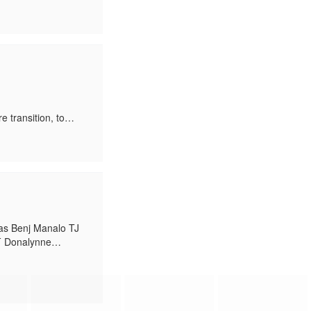
能会揭露一场更大的阴
e transition, to
earheading the
s Benj Manalo TJ
万 Donalynne