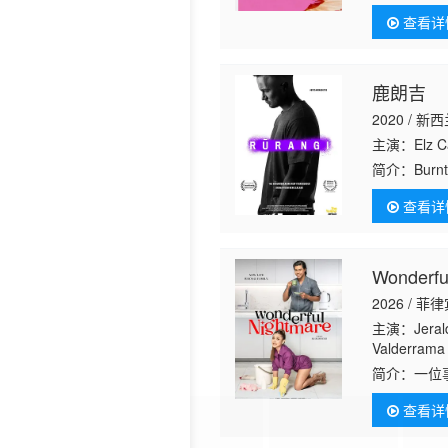
丹尼尔·戴尔
罪，同时挣
查看详
谋，也是
鹿朗吉
2020 / 新
主演：Elz Ca
简介：
Burnt
reconnect w
查看详
town&amp;#
Wonderfu
2026 / 菲
主演：Jerald 
Valderrama
Soriano Yu
简介：
一位
查看详