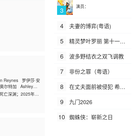
演员：
3
4
夫妻的博弈(粤语)
5
精灵梦叶罗丽 第十一季
（下）
6
波多野结衣之双飞调教
7
非份之罪（粤语）
n Reynes 罗伊莎·安
8
在丈夫面前被侵犯 希岛
·奥尔特加 Ashley
blan 伊莱贾·阿莱霍
亡深渊；2025年万
爱理 IPZ-505
年末世废土，怪物横行
9
九门2026
10
蜘蛛侠：崭新之日