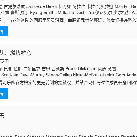
古提尔瑞兹 Janice de Belen 伊万娜·阿拉维 卡拉·阿贝拉娜 Manilyn R
兹 赛斯·费丁 Fyang Smith JM Ibarra Dustin Yu 伊萨贝尔·奥尔特加 Ash
Muhlach 卡琳娜·包蒂斯塔 Matt Lozano Althea Ablan 伊莱贾·阿莱霍 Maik
75年，古老修道院的回廊里恶灵潜藏，血腥诅咒悄然蔓延，修女们接连坠入死
or Dylan Yturralde
，面具杀手突袭街头，热闹派对秒变屠宰场，人人沦为待宰猎物；2050
情
队：燃烧雄心
国,英国
巴登 拉斯·乌尔里克 吉恩·西蒙斯 Bruce·Dickinson 汤姆·莫雷
Scott·Ian Dave·Murray Simon·Gallup Nicko·McBrain Janick·Gers Adria
得对乐队官方档案的史无前例的接触权，并结合现任与过往成员亲身回忆
雄心》邀请乐迷共同体验音乐史上最具标志性的传奇征程。这部震撼人心
情
记录了乐队从
夫