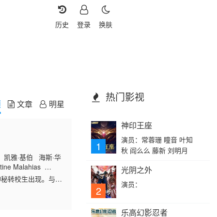
历史
登录
换肤
热门影视
频
文章
明星
神印王座
演员：常蓉珊 瞳音 叶知
1
秋 阎么么 藤新 刘明月
 凯雅·基伯 海斯·华
ine Malahias
光阴之外
神秘转校生出现。与此
演员：
春岁月，瞬间变成挥之不
2
乐高幻影忍者