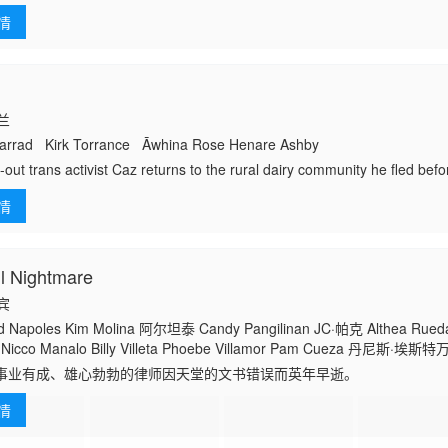
 珍妮瓦·梅雷迪斯
扎于争夺孩子的监护权和身份危机。为此，Paula开始自行调查案件，可
情
西兰
rrad Kirk Torrance Āwhina Rose Henare Ashby
-out trans activist Caz returns to the rural dairy community he fled befor
ith his father. As father and son reconcile, Caz finds new purpose, sp
情
039;s environmental fight against &amp;#039;B
l Nightmare
律宾
Napoles Kim Molina 阿尔坦泰 Candy Pangilinan JC·帕克 Althea Rueda
 Nicco Manalo Billy Villeta Phoebe Villamor Pam Cueza 丹尼斯·埃斯特
mi Lacsamana Divine Aucina 奎恩·卡里略 Kedebon Colim
事业有成、雄心勃勃的律师因天堂的文书错误而英年早逝。
情