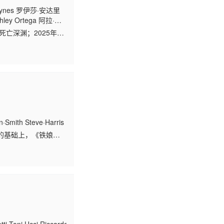
eynes 罗伊莎·安达里
ley Ortega 阿拉·米
a Rivera 莎拉·爱德华
亡深渊；2025年万
年末世废土，怪物横行
n·Smith Steve·Harris Blaze·Bayley Rod·Smallwood
的基础上，《铁娘子
的纪录片横跨五十年