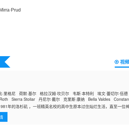
视
·里格尼 荷默·基尔 格拉汉姆·坎贝尔 韦斯·本特利 埃文·蕾切尔·伍德
Roth Sierra Stoliar 丹尼尔·戴尔 克里斯·康纳 Bella Valdes Constant
xander Aidan Skye Jameson
81年的洛杉矶 ，一班精英名校的高中生原本过住灿烂生活，直至一位
杀青少年的连环杀人魔“The Trawler”在市内肆虐，令似乎美好的青
情