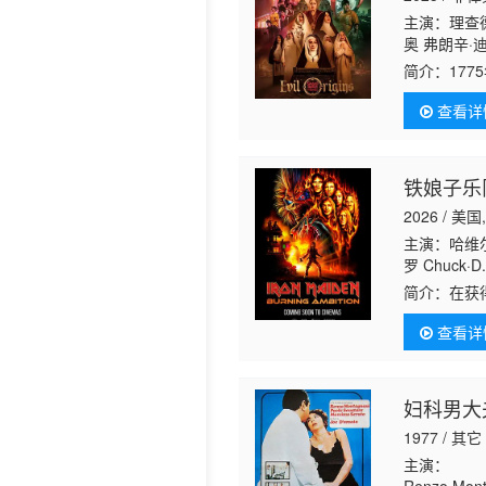
主演：理查德·
历史片
奥 弗朗辛·迪亚
娜 Arlene 
简介：
17
兹 Raven Rig
圣节狂欢夜
查看详
开启末日启
铁娘子乐
2026 / 美
主演：哈维尔·
罗 Chuck·D. 
简介：
在获
乐队：燃烧
查看详
岁月，完整
妇科男大
1977 / 其它
主演：