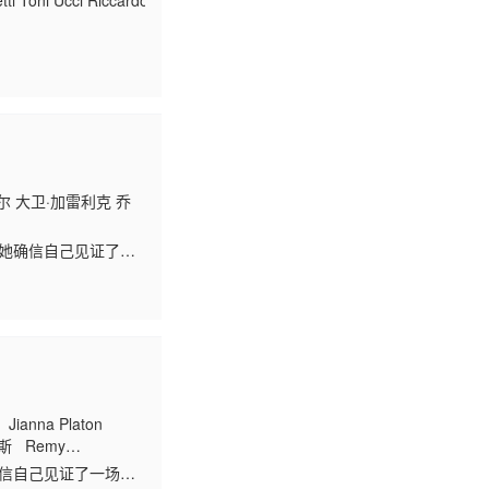
 Toni Ucci Riccardo Salvino Isabella Biagini Mario Carotenuto Aldo F
尔 大卫·加雷利克 乔
 Remy·Auberjonois Camilla·Lockhart Brooklyn·Sobel 丹
，她确信自己见证了一
，可能会揭露一场更大
nna Platon
萨莫斯 Remy
莉·德莱昂 Ani Balan
确信自己见证了一场犯