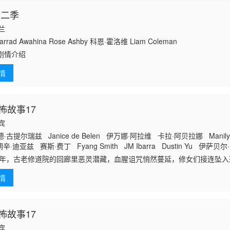
第二季
西兰
rrad Awahina Rose Ashby 科恩·霍洛维 Liam Coleman
剧情介绍
情
怖故事17
律宾
古提尔瑞兹 Janice de Belen 伊万娜·阿拉维 卡拉·阿贝拉娜 Manily
·迪亚兹 赛斯·费丁 Fyang Smith JM Ibarra Dustin Yu 伊萨贝尔
拉·米娜 Arlene Muhlach 卡琳娜·包蒂斯塔 Matt Lozano Althea A
75年，古老修道院的回廊里恶灵潜藏，血腥诅咒悄然蔓延，修女们接连坠入死
era 莎拉·
，面具杀手突袭街头，热闹派对秒变屠宰场，人人沦为待宰猎物；2050
情
怖故事17
律宾