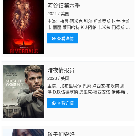
河谷镇第六季
2021 / 美国
主演：梅晨·阿米克 科尔·斯普罗斯 琪兰·席普
卡 丽丽·莱因哈特 K·J·阿帕 卡米拉·门德斯 玛
德莱娜·佩切 查尔斯·梅尔顿 瓦妮莎·摩根 瑞安·
查看详情
罗宾斯 马丁·库明斯 艾琳·威斯布魯克 Kyra
Leroux 卡西·科特 德鲁·雷·坦纳 阿尔文·桑德斯
暗夜情报员
2023 / 美国
主演：加布里埃尔·巴索 卢西安·布坎南 周
洪 D.B.伍德塞德 恩里克·穆西安诺 伊芙·哈
洛 莎拉·德贾斯丁 福拉·埃文斯·阿金博拉 菲尼
查看详情
克斯·拉伊 安德烈·安东尼 托比·莱文斯 Philip
Prajoux Jessie Liang Andres Collantes 库蒂
斯·伦姆 Alex Rose 理查德·哈蒙 罗纳德·帕特
里克·汤普森 卡瑞·玛切特 西蒙娜·凯塞尔 马基
安·塔拉修克 丽贝卡·斯塔巴 格雷斯顿·霍尔
孩子们安好
特 斯蒂芬·阿德科鲁 杰西·弗雷泽 塞巴斯蒂安·