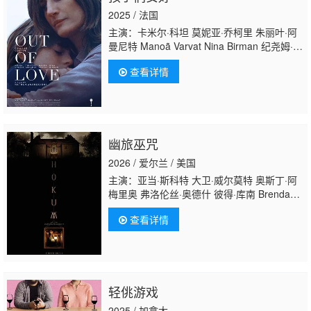
罗伯特斯 杰森·德里恩
2025 / 法国
主演：卡米尔·科坦 莫妮亚·乔柯里 朱丽叶·阿
曼尼特 Manoã Varvat Nina Birman 纪尧姆·谷
伊 玛丽亚姆·阿赫迪欧 弗兰基·瓦拉赫 Tania
查看详情
Dessources Camille Lethuillier 马克西姆·施
邦古 Zoé Briau Jean-François
Hoche Pauline Roux 阿丽亚娜·纳齐
里 Zakariya Gouram Anna-Marie
Filippi Zbigniew Jankowski William
幽旅巫咒
Louis Jean-René Stani
2026 / 爱尔兰 / 美国
主演：亚当·斯科特 大卫·威尔莫特 奥斯丁·阿
梅里奥 弗洛伦丝·奥德什 彼得·库南 Brendan
Conroy 迈克尔·帕特里克 威尔·奥康纳
Sioux
查看详情
Carr
oll Ezra Carlisle Siox C Mallory Adams
轻佻游戏
2025 / 加拿大