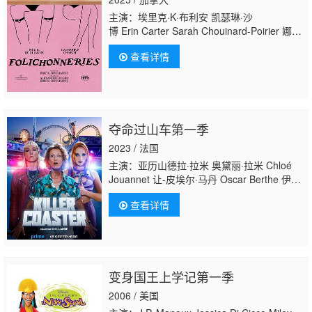
主演：埃里克·K·布利安 凯瑟琳·沙
博 Erin Carter Sarah Chouinard-Poirier 娜塔
莉·古帕尔 Rose-Anne Déry 萨米尔·菲鲁
查看详情
兹 Carolanne Foucher 艾甜·加罗伊 安布雷·
贾布
兰 Fayolle Jean Jr. Nicolas Krief Jacques L'
莉·勒布勒东 阿加莎·勒杜 Simone Ledoux 索
菲·勒图讷尔 弗罗伦斯·布莱
夺命过山车第一季
恩 Antonin Mousseau-Rivard
2023 / 法国
主演：亚历山德拉·拉米 奥黛丽·拉米 Chloé
Jouannet 让-皮埃尔·马丹 Oscar Berthe 伊万·
诺布龙 亚历克斯·鲁茨 布鲁诺·洛歇 Tara
查看详情
Martinez 萝拉·兰 Ferdinand Niquet-
Rioux Alain Zef Jenny Letellier Doby
Broda Grégory Nardela 伊琳娜·穆雷勒 让-克
洛德·鲍德拉科 Selim Karrouchi 多米尼克·皮
侬 Jérémie Dethelot
变身国王上学记第一季
2006 / 美国