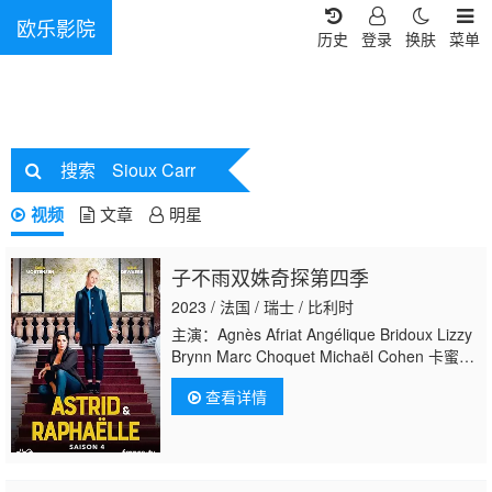
欧乐影院
历史
登录
换肤
菜单
搜索
Sioux Carr
视频
文章
明星
子不雨双姝奇探第四季
2023 / 法国 / 瑞士 / 比利时
主演：Agnès Afriat Angélique Bridoux Lizzy
Brynn Marc Choquet Michaël Cohen 卡蜜儿·
德·帕兹
查看详情