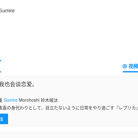
视
我也会谈恋爱。
堇
Sumire
Morohoshi 铃木崚汰
素直の身代わりとして、目立たないように日常をやり過ごす『レプリカ
情