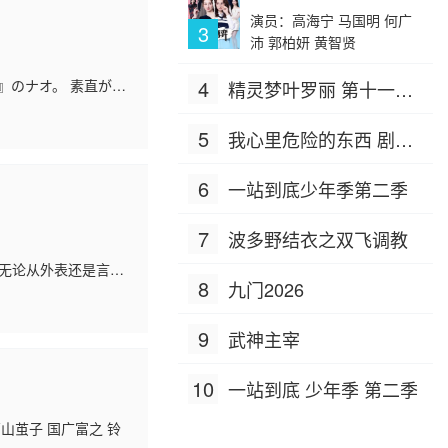
演员：高海宁 马国明 何广
3
沛 郭柏妍 黄智贤
4
』のナオ。 素直が行
精灵梦叶罗丽 第十一季
ナルである素直を助
（下）
5
我心里危险的东西 剧场
版
6
一站到底少年季第二季
7
波多野结衣之双飞调教
）无论从外表还是言行
8
九门2026
二病患者或者潜在患
9
武神主宰
10
一站到底 少年季 第二季
山茧子 国广富之 铃