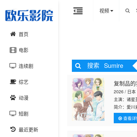
视频
首页
电影
搜索
Sumire
连续剧
动作片
综艺
复制品的
喜剧片
国产剧
2026 / 日本
动漫
爱情片
港台剧
主演：诸星
大陆综艺
简介：
愛川
短剧
科幻片
日韩剧
日韩综艺
国产动漫
查看详
恐怖片
最近更新
欧美剧
港台综艺
日韩动漫