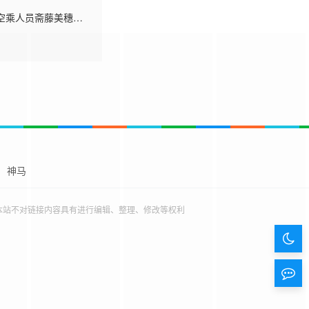
空乘人员斋藤美穗
，只得请求调来有侍酒
神马
本站不对链接内容具有进行编辑、整理、修改等权利
暗
色
留
模
言