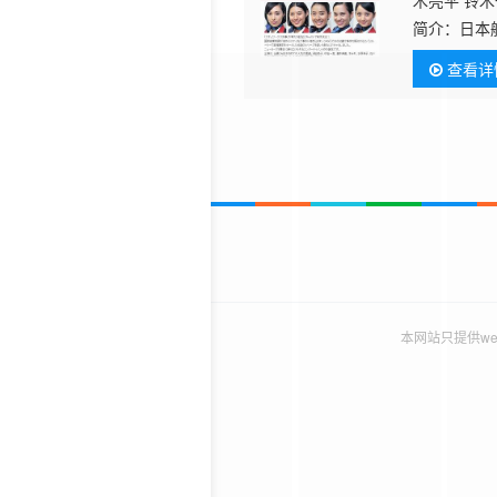
木亮平 铃木
简介：
日本
历史片
（深田恭子
查看详
资格证的速
本网站只提供w