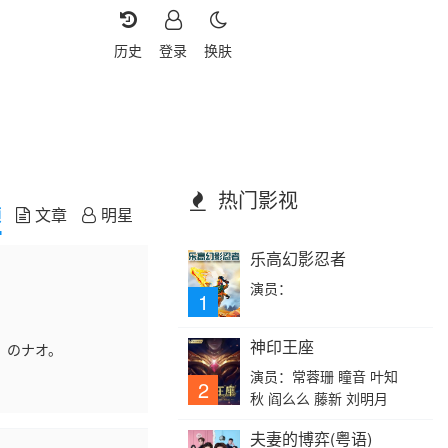
历史
登录
换肤
热门影视
频
文章
明星
乐高幻影忍者
演员：
1
神印王座
』のナオ。
演员：常蓉珊 瞳音 叶知
2
秋 阎么么 藤新 刘明月
夫妻的博弈(粤语)