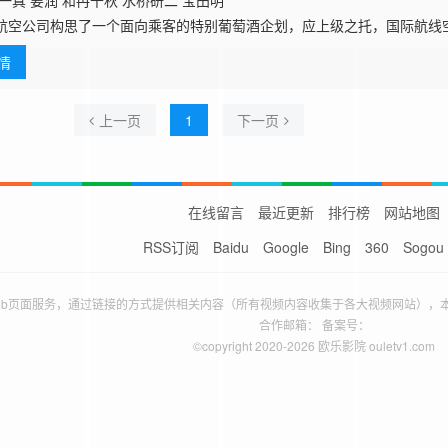
一真 要润 和冉千秋 水桥研二 宝田明
航空公司构思了一个面向乘客的特别葡萄酒企划，应上级之托，国际航线
 饰）肩负起远赴纽约评选葡萄酒的重任。对葡萄酒全无半点头绪的美穗
情
水朋子（吹石
上一页
1
下一页
在线留言
最近更新
排行榜
网站地图
RSS订阅
Baidu
Google
Bing
360
Sogou
eb页面服务，通过链接的方式提供相关内容（所有视频内容收集于各大视频网站），
合作邮箱： 备案号：
©copyright 2020-2026 欧乐影院 ouletv1.com