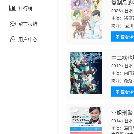
复制品的
剧情片
泰国剧
排行榜
欧美综艺
欧美动漫
2026 / 日本
主演：诸星
战争片
留言报错
简介：
愛川
きたくない
查看详
悬疑片
けるた
用户中心
犯罪片
中二病也要
2012 / 日本
奇幻片
主演：内田真礼
简介：
渐渐
邵氏电影
来看都已经
查看详
者。首当其
古装片
空姐刑警
灾难片
2014 / 日本
记录片
主演：深田