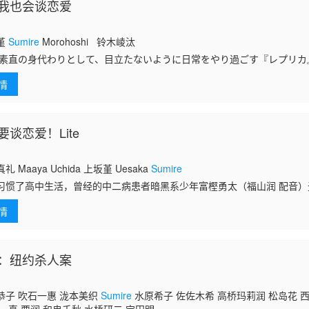
我也会谈恋爱
堇
Sumire
Morohoshi 铃木崚汰
素直の身代わりとして、目立たないように日常をやり過ごす『レプリカ
ときは代わりに学校に行き、勉強や運動を頑張るのも、 すべてはオリジ
情
谈恋爱！Lite
 Maaya Uchida 上坂堇 Uesaka
Sumire
习惯了高中生活，曾经的中二病患者暗黑系少年富樫勇太（福山润 配音
变成无比正常的男孩了，只是也许命运有意开玩笑，让他的周围充斥着中
情
冲的就是中
：纽约杀人案
恭子 吹石一惠 泷本美织
Sumire
水原希子 佐佐木希 高桥玛莉润 松岛花 西