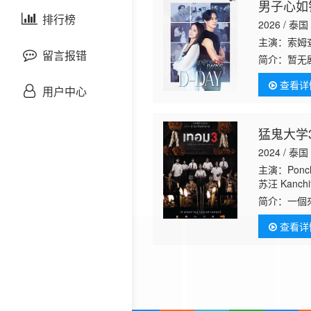
男子心如
剧情片
泰国剧
排行榜
欧美综艺
欧美动漫
2026 / 泰国
主演：索姆查
战争片
留言报错
简介：
暂无
查看详
悬疑片
用户中心
犯罪片
猛鬼大学
2024 / 泰国
奇幻片
主演：Ponc
苏汪 Kanchit
邵氏电影
塔拉刚普 Nan
简介：
一個
塔 Apirak S
刻來臨了。
古装片
查看详
撫她的情緒
灾难片
记录片