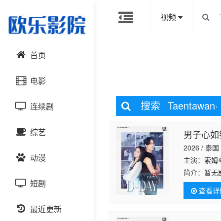
视频
首页
电影
搜索
Taentawan·
连续剧
动作片
综艺
男子心如
喜剧片
国产剧
2026 / 泰国
动漫
爱情片
港台剧
主演：索姆查
大陆综艺
简介：
暂无
短剧
科幻片
日韩剧
日韩综艺
国产动漫
查看详
恐怖片
最近更新
欧美剧
港台综艺
日韩动漫