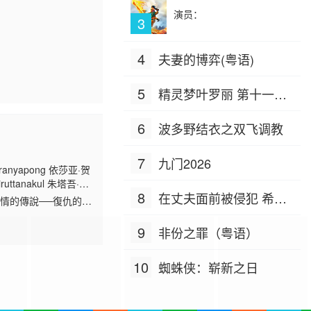
演员：
3
4
夫妻的博弈(粤语)
5
精灵梦叶罗丽 第十一季
（下）
6
波多野结衣之双飞调教
7
九门2026
anyapong 依莎亚·贺
riruttanakul 朱塔吾·帕
8
在丈夫面前被侵犯 希岛
情的傳說──復仇的時
獎學金。阿德為了安
爱理 IPZ-505
9
非份之罪（粤语）
10
蜘蛛侠：崭新之日