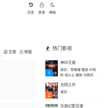
历史
登录
换肤
热门影视
频
文章
明星
神印王座
演员：常蓉珊 瞳音 叶知
1
秋 阎么么 藤新 刘明月
光阴之外
演员：
2
乐高幻影忍者