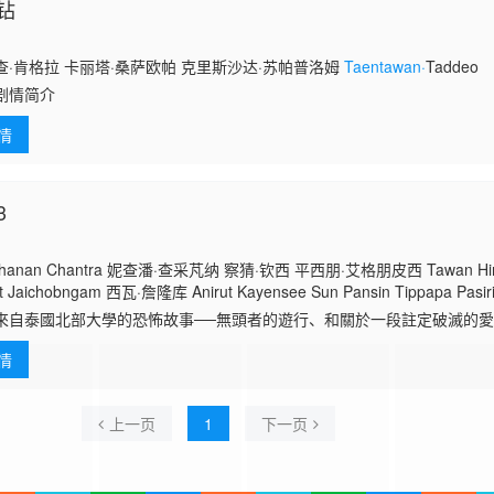
钻
·肯格拉 卡丽塔·桑萨欧帕 克里斯沙达·苏帕普洛姆
Taentawan·
Taddeo
剧情简介
情
3
hanan Chantra 妮查潘·查采芃纳 察猜·钦西 平西朋·艾格朋皮西 Tawan Hir
 Jaichobngam 西瓦·詹隆库 Anirut Kayensee Sun Pansin Tippapa Pasi
tawan Pongprasertsin 阿瓦·拉塔纳平
來自泰國北部大學的恐怖故事──無頭者的遊行、和關於一段註定破滅的愛
aennam Attapon Sampaoklang Naruemon Sittiwang Wichulada
 大學生小葛非常焦慮，因為她和自己暗戀的好友阿德必須競爭同一筆
情
，請求小
上一页
1
下一页