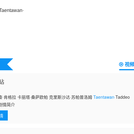
视
钻
·肯格拉 卡丽塔·桑萨欧帕 克里斯沙达·苏帕普洛姆
Taentawan·
Taddeo
剧情简介
情