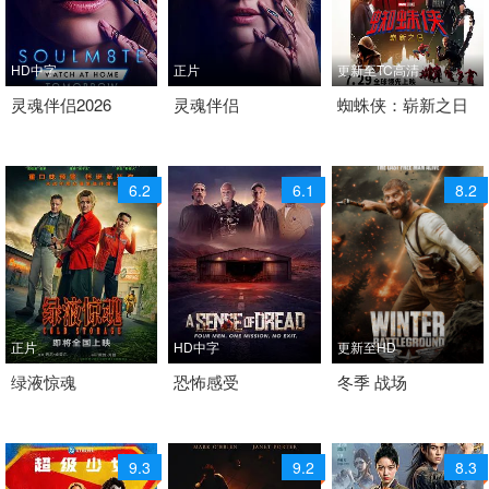
HD中字
正片
更新至TC高清
2025 / 美国 / 英语
灵魂伴侣2026
2026 / 美国 / 英语
灵魂伴侣
2026 / 美国 / 英语
蜘蛛侠：崭新之日
科幻
科幻
科幻
6.2
6.1
8.2
正片
HD中字
更新至HD
2026 /
绿液惊魂
2026 / 美国 / 英语
恐怖感受
2026 / 美国 / 英语
冬季 战场
喜剧 科幻 惊悚 科幻片
科幻 惊悚 科幻片
动作 科幻
9.3
9.2
8.3