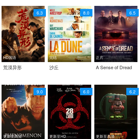
6.3
8.0
6.5
HD国语
完结
正片
2026 / 中国大陆 / 汉语
荒漠异形
2013 / 其它 / 法语
沙丘
2026 / 美国 / 英语
A Sense of Dread
普通话
剧情 科幻
神秘 科幻 惊悚 科幻片
科幻
9.0
6.0
6.2
更新至高清
更新至HD
更新至高清