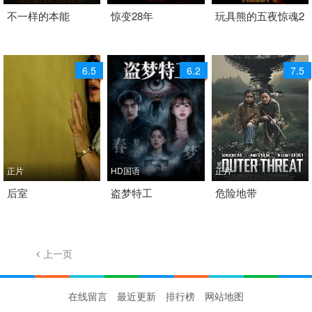
1996 / 美国 / 英语
不一样的本能
2025 / 英国,美国 / 英语
惊变28年
2025 / 美国 / 英语
玩具熊的五夜惊魂2
科幻
科幻
科幻
6.5
6.2
7.5
正片
HD国语
正片
2026 / 美国 / 英语
后室
2026 / 中国大陆 / 汉语
盗梦特工
2026 / 加拿大 / 英语
危险地带
科幻 恐怖 科幻片
普通话
科幻
科幻
上一页
1/131
下一页
在线留言
最近更新
排行榜
网站地图