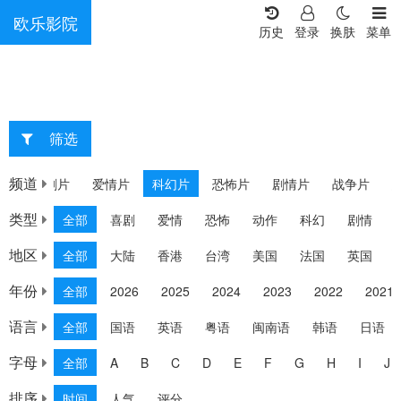
欧乐影院
历史
登录
换肤
菜单
筛选
重选
频道
片
喜剧片
爱情片
科幻片
恐怖片
剧情片
战争片
类型
全部
喜剧
爱情
恐怖
动作
科幻
剧情
地区
全部
大陆
香港
台湾
美国
法国
英国
年份
全部
2026
2025
2024
2023
2022
2021
语言
全部
国语
英语
粤语
闽南语
韩语
日语
字母
全部
A
B
C
D
E
F
G
H
I
J
排序
时间
人气
评分