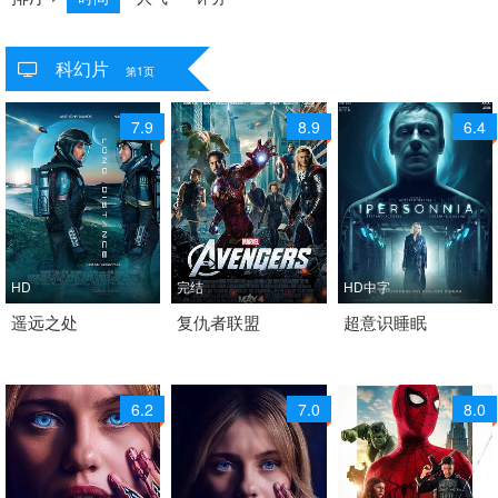
科幻片
共
3141
个视频
第1页
7.9
8.9
6.4
HD
完结
HD中字
2024 / 美国 / 英语
遥远之处
2012 / 美国 / 英语
复仇者联盟
2022 / 意大利 / 意大利
超意识睡眠
剧情 喜剧 科幻
动作 科幻 奇幻 冒险
语
科幻
6.2
7.0
8.0