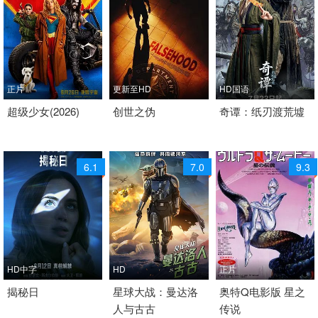
正片
更新至HD
HD国语
2026 / 美国 / 英语
超级少女(2026)
2025 / 加拿大 / 英语
创世之伪
2026 / 中国大陆 / 汉语
奇谭：纸刃渡荒墟
动作 科幻 奇幻 冒险 科
科幻 惊悚 科幻片
普通话
幻片
剧情 奇幻 科幻
6.1
7.0
9.3
HD中字
HD
正片
2026 / 美国 / 英语
揭秘日
2026 / 美国 / 英语
星球大战：曼达洛
1990 / 日本 / 日语
奥特Q电影版 星之
人与古古
传说
科幻
科幻
科幻 冒险 科幻片